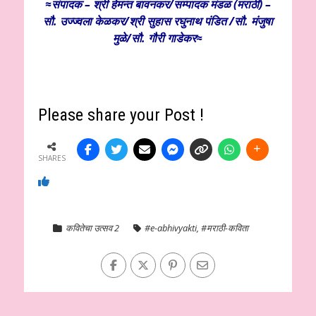
≈संपादक – श्री हेमन्त बावनकर/
सम्पादक मंडळ (मराठी) –
सौ. उज्ज्वला केळकर/श्री सुहास रघुनाथ पंडित /सौ. मंजुषा
मुळे/सौ. गौरी गाडेकर≈
Please share your Post !
SHARES
कवितेचा उत्सव 2
#e-abhivyakti
,
#मराठी-कविता