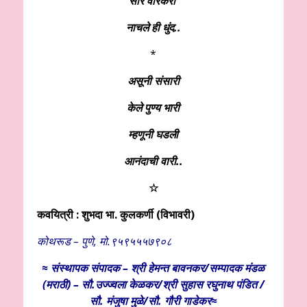
सारे वारकरी
नाचले ही धुंद..
*
असूनी संसारी
केले पुण्य भारी
म्हणूनी घडली
आनंदाची वारी..
☆
कवयित्री : शुभदा भा. कुलकर्णी (विभावरी)
कोथरूड – पुणे,
मो.९५९५५५७९०८
≈ संस्थापक संपादक – श्री हेमन्त बावनकर/
सम्पादक मंडळ
(मराठी) – सौ.उज्ज्वला केळकर/श्री सुहास रघुनाथ पंडित /
सौ. मंजुषा मुळे/सौ. गौरी गाडेकर≈