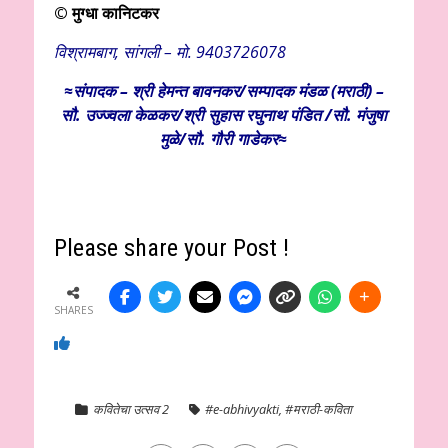
© मुग्धा कानिटकर
विश्रामबाग, सांगली –
मो. 9403726078
≈संपादक – श्री हेमन्त बावनकर/
सम्पादक मंडळ (मराठी) –
सौ. उज्ज्वला केळकर/श्री सुहास रघुनाथ पंडित /सौ. मंजुषा
मुळे/सौ. गौरी गाडेकर≈
Please share your Post !
SHARES
कवितेचा उत्सव 2
#e-abhivyakti
,
#मराठी-कविता