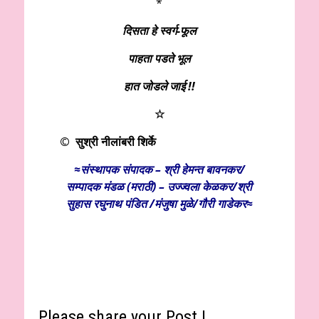
*
दिसता हे स्वर्ग-फूल
पाहता पडते भूल
हात जोडले जाई !!
☆
© सुश्री नीलांबरी शिर्के
≈संस्थापक संपादक – श्री हेमन्त बावनकर/
सम्पादक मंडळ (मराठी) – उज्ज्वला केळकर/श्री
सुहास रघुनाथ पंडित /मंजुषा मुळे/गौरी गाडेकर≈
Please share your Post !