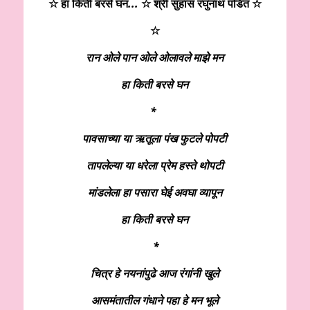
☆ हा किती बरसे घन
..
.
☆ श्री सुहास रघुनाथ पंडित
☆
☆
रान ओले पान ओले ओलावले माझे मन
हा किती बरसे घन
*
पावसाच्या या ऋतूला पंख फुटले पोपटी
तापलेल्या या धरेला प्रेम हस्ते थोपटी
मांडलेला हा पसारा घेई अवघा व्यापून
हा किती बरसे घन
*
चित्र हे नयनांपुढे आज रंगांनी खुले
आसमंतातील गंधाने पहा हे मन भूले