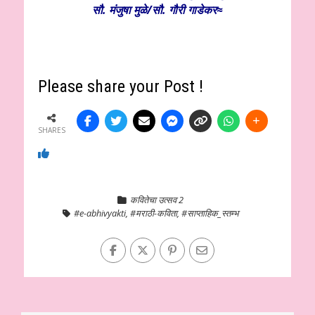
सौ. मंजुषा मुळे/सौ. गौरी गाडेकर≈
Please share your Post !
SHARES
कवितेचा उत्सव 2
#e-abhivyakti
,
#मराठी-कविता
,
#साप्ताहिक_स्तम्भ