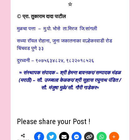
☆
© प्रा. तुकाराम दादा पाटील
मुळचा पत्ता – मु.पो. भोसे ता.मिरज जि.सांगली
सध्या राॅयल रोहाना, जुना जकातनाका वाल्हेकरवाडी रोड
चिंचवड पुणे ३३
दुरध्वनी – ९०७५६३४८२४, ९८२२०१८५२६
≈ संस्थापक संपादक – श्री हेमन्त बावनकर/
सम्पादक मंडळ
(मराठी) – सौ. उज्ज्वला केळकर/श्री सुहास रघुनाथ पंडित /
सौ. मंजुषा मुळे/सौ. गौरी गाडेकर≈
Please share your Post !