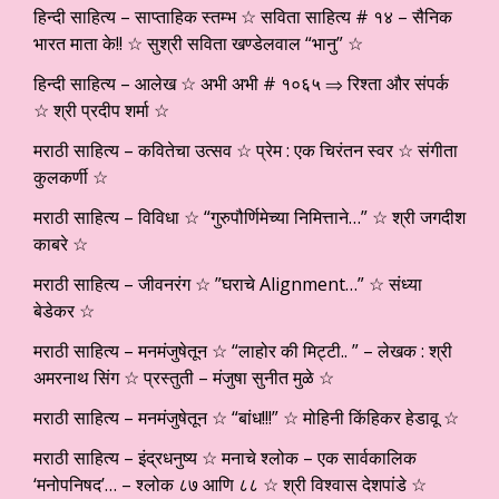
हिन्दी साहित्य – साप्ताहिक स्तम्भ ☆ सविता साहित्य # १४ – सैनिक
भारत माता के!! ☆ सुश्री सविता खण्डेलवाल “भानु” ☆
हिन्दी साहित्य – आलेख ☆ अभी अभी # १०६५ ⇒ रिश्ता और संपर्क
☆ श्री प्रदीप शर्मा ☆
मराठी साहित्य – कवितेचा उत्सव ☆ प्रेम : एक चिरंतन स्वर ☆ संगीता
कुलकर्णी ☆
मराठी साहित्य – विविधा ☆ “गुरुपौर्णिमेच्या निमित्ताने…” ☆ श्री जगदीश
काबरे ☆
मराठी साहित्य – जीवनरंग ☆ ”घराचे Alignment…” ☆ संध्या
बेडेकर ☆
मराठी साहित्य – मनमंजुषेतून ☆ “लाहोर की मिट्टी.. ” – लेखक : श्री
अमरनाथ सिंग ☆ प्रस्तुती – मंजुषा सुनीत मुळे ☆
मराठी साहित्य – मनमंजुषेतून ☆ “बांध!!!” ☆ मोहिनी किंहिकर हेडावू ☆
मराठी साहित्य – इंद्रधनुष्य ☆ मनाचे श्लोक – एक सार्वकालिक
‘मनोपनिषद’… – श्लोक ८७ आणि ८८ ☆ श्री विश्वास देशपांडे ☆