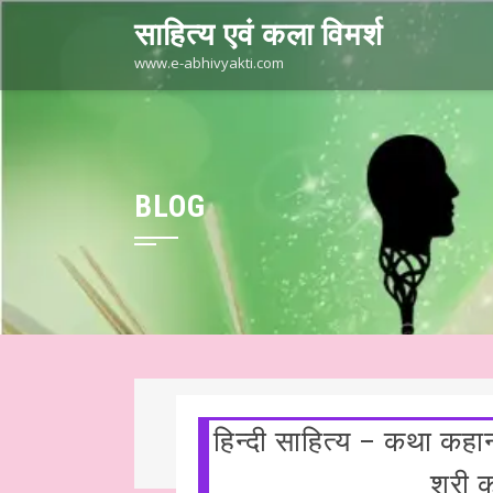
Skip
साहित्य एवं कला विमर्श
to
content
www.e-abhivyakti.com
BLOG
हिन्दी साहित्य – कथा क
हित्य
हिन्दी साहित्य – कथा कहानी ☆ लघुकथा – “खोया हुआ कुछ…” ☆ श्री कमले
श्री