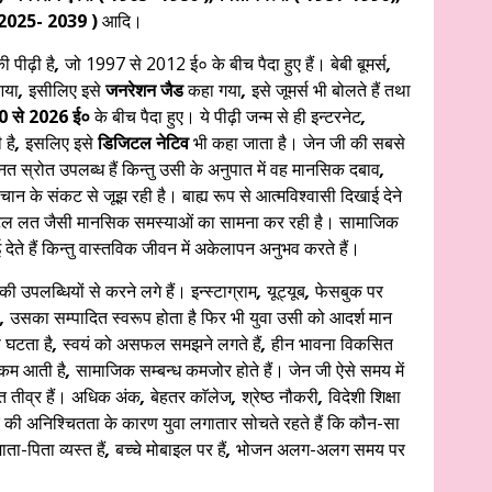
 2025- 2039 )
आदि।
 पीढ़ी है
,
जो 1997 से 2012 ई० के बीच पैदा हुए हैं। बेबी बूमर्स
,
आया
,
इसीलिए इसे
जनरेशन जैड
कहा गया
,
इसे जूमर्स भी बोलते हैं तथा
0 से 2026 ई०
के बीच पैदा हुए। ये पीढ़ी जन्म से ही इन्टरनेट
,
 है
,
इसलिए इसे
डिजिटल नेटिव
भी कहा जाता है। जेन जी की सबसे
नत स्रोत उपलब्ध हैं किन्तु उसी के अनुपात में वह मानसिक दबाव
,
न के संकट से जूझ रही है। बाह्य रूप से आत्मविश्वासी दिखाई देने
ल लत जैसी मानसिक समस्याओं का सामना कर रही है। सामाजिक
देते हैं किन्तु वास्तविक जीवन में अकेलापन अनुभव करते हैं।
उपलब्धियों से करने लगे हैं। इन्स्टाग्राम
,
यूट्यूब
,
फेसबुक पर
,
उसका सम्पादित स्वरूप होता है फिर भी युवा उसी को आदर्श मान
 घटता है
,
स्वयं को असफल समझने लगते हैं
,
हीन भावना विकसित
 कम आती है
,
सामाजिक सम्बन्ध कमजोर होते हैं। जेन जी ऐसे समय में
न्त तीव्र हैं। अधिक अंक
,
बेहतर काॅलेज
,
श्रेष्ठ नौकरी
,
विदेशी शिक्षा
 की अनिश्चितता के कारण युवा लगातार सोचते रहते हैं कि कौन-सा
ाता-पिता व्यस्त हैं
,
बच्चे मोबाइल पर हैं
,
भोजन अलग-अलग समय पर