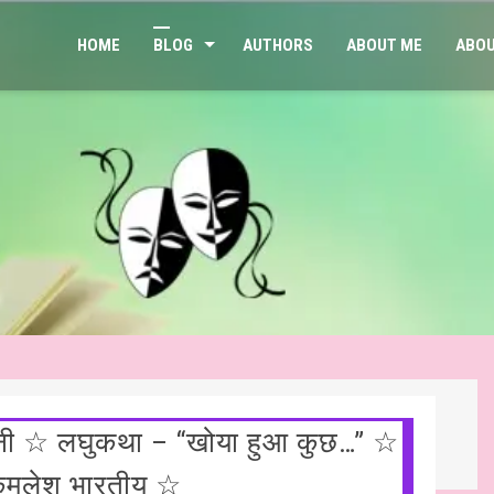
HOME
BLOG
AUTHORS
ABOUT ME
ABOU
हानी ☆ लघुकथा – “खोया हुआ कुछ…” ☆
श भारतीय ☆ हिन्दी साहित्य – आलेख ☆ जेन जी संतान और मानसिक स्वास्थ्य: बढ़
 कमलेश भारतीय ☆