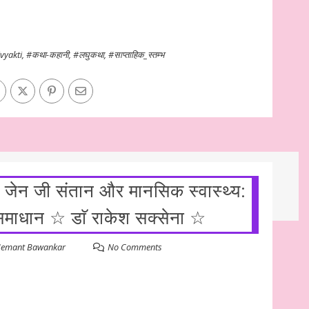
vyakti
,
#कथा-कहानी
,
#लघुकथा
,
#साप्ताहिक_स्तम्भ
 जेन जी संतान और मानसिक स्वास्थ्य:
ं समाधान ☆ डाॅ राकेश सक्सेना ☆
emant Bawankar
No Comments