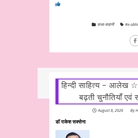
कथा-कहानी
#e-abhi
हिन्दी साहित्य – आलेख ☆
बढ़ती चुनौतियाँ एव
August 8, 2026
By
H
डाॅ राकेश सक्सेना