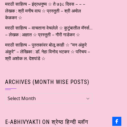
मराठी साहित्य – इंद्रधनुष्य ☆ ते ७३८ दिवस – – –
लेखक : श्री मनीष वाघ ☆ प्रस्तुती – श्री अमोल
केळकर ☆
मराठी साहित्य – वाचताना वेचलेले ☆ कुटुंबातील मॅनर्स…
– लेखक : अज्ञात ☆ प्रस्तुती – गौरी गाडेकर ☆
मराठी साहित्य – पुस्तकांवर बोलू काही ☆ “मन अंकुरे
अंकुरे” – लेखिका : डॉ. नेहा विनोद भटकर ☆ परिचय –
श्री अशोक ल. देशपांडे ☆
ARCHIVES (MONTH WISE POSTS)
Archives
(Month
wise
Posts)
E-ABHIVYAKTI ON श्रेष्ठ हिन्दी ब्लॉग