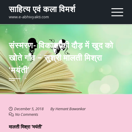
Skip
साहित्य एवं कला विमर्श
to
content
www.e-abhivyakti.com
संस्मरण- विकास की दौड़ में खुद को
खोते गाँव – सुश्री मालती मिश्रा
‘मयंती’
December 5, 2018
By
Hemant Bawankar
No Comments
मालती मिश्रा ‘मयंती’