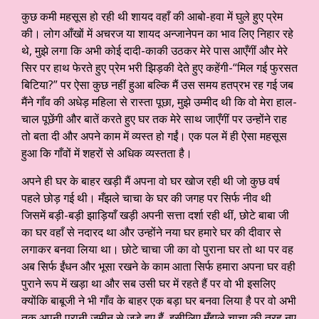
कुछ कमी महसूस हो रही थी शायद वहाँ की आबो-हवा में घुले हुए प्रेम
की। लोग आँखों में अचरज या शायद अन्जानेपन का भाव लिए निहार रहे
थे, मुझे लगा कि अभी कोई दादी-काकी उठकर मेरे पास आएँगीं और मेरे
सिर पर हाथ फेरते हुए प्रेम भरी झिड़की देते हुए कहेंगी-“मिल गई फुरसत
बिटिया?” पर ऐसा कुछ नहीं हुआ बल्कि मैं उस समय हतप्रभ रह गई जब
मैंने गाँव की अधेड़ महिला से रास्ता पूछा, मुझे उम्मीद थी कि वो मेरा हाल-
चाल पूछेंगी और बातें करते हुए घर तक मेरे साथ जाएँगीं पर उन्होंने राह
तो बता दी और अपने काम में व्यस्त हो गईं। एक पल में ही ऐसा महसूस
हुआ कि गाँवों में शहरों से अधिक व्यस्तता है।
अपने ही घर के बाहर खड़ी मैं अपना वो घर खोज रही थी जो कुछ वर्ष
पहले छोड़ गई थी। मँझले चाचा के घर की जगह पर सिर्फ नीव थी
जिसमें बड़ी-बड़ी झाड़ियाँ खड़ी अपनी सत्ता दर्शा रही थीं, छोटे बाबा जी
का घर वहाँ से नदारद था और उन्होंने नया घर हमारे घर की दीवार से
लगाकर बनवा लिया था। छोटे चाचा जी का वो पुराना घर तो था पर वह
अब सिर्फ ईंधन और भूसा रखने के काम आता सिर्फ हमारा अपना घर वही
पुराने रूप में खड़ा था और सब उसी घर में रहते हैं पर वो भी इसलिए
क्योंकि बाबूजी ने भी गाँव के बाहर एक बड़ा घर बनवा लिया है पर वो अभी
तक अपनी पुरानी ज़मीन से जुड़े हुए हैं, इसीलिए मँझले चाचा की तरह नए