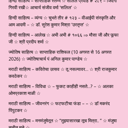
हिन्दी साहित्य – साप्ताहिक स्तम्भ ☆ सलिल प्रवाह # २८९ – जिंदगी
गिरवी रखी☆ आचार्य संजीव वर्मा ‘सलिल’ ☆
हिन्दी साहित्य – व्यंग्य ☆ चुभते तीर # १२३ – वीआईपी संस्कृति और
आम आदमी – ☆ डॉ. सुरेश कुमार मिश्रा ‘उरतृप्त’ ☆
हिन्दी साहित्य – आलेख ☆ अभी अभी # १०६६ ⇒ मौसा जी और फूफा
जी ☆ श्री प्रदीप शर्मा ☆
ज्योतिष साहित्य ☆ साप्ताहिक राशिफल (10 अगस्त से 16 अगस्त
2026) ☆ ज्योतिषाचार्य पं अनिल कुमार पाण्डेय ☆
मराठी साहित्य – कवितेचा उत्सव ☆ तू नसल्यावर… ☆ श्री राजकुमार
कवठेकर ☆
मराठी साहित्य – विविधा ☆ – फुकट काहीही नसते…? – ☆ अलका
ओमप्रकाश माळी ☆
मराठी साहित्य – जीवनरंग ☆ फटफटीचा फंडा – – ☆ डॉ मकरंद
पिंपुटकर ☆
मराठी साहित्य – मनमंजुषेतून ☆ “तुझ्यासारखा तूच मित्रा.. ” ☆ मंजुषा
सुनीत मुळे ☆