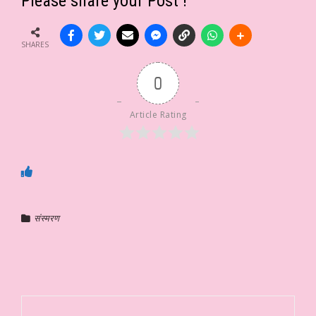
Please share your Post !
SHARES
0
Article Rating
संस्मरण