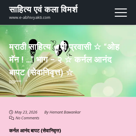
Skip
साहित्य एवं कला विमर्श
to
content
www.e-abhivyakti.com
मराठी साहित्य – मी प्रवासी ☆ “ओह
मॅन ! …” भाग – २ ☆ कर्नल आनंद
बापट (सेवानिवृत्त) ☆
May 23, 2026
By
Hemant Bawankar
No Comments
कर्नल आनंद बापट (सेवानिवृत्त)