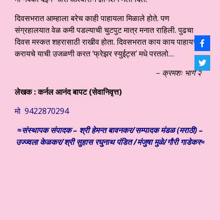
दिवसभरात आम्हाला बरेच काही पाहायला मिळाले होते. पण
संग्रहालयात वेळ कमी पडल्याची चुटपुट मात्र मनात राहिली. पुढचा
दिवस मस्कत शहरासाठी राखीव होता. दिवसभरात काय काय पाहायचे-
करायचे याची उजळणी करत ‘फ्रेझर स्युईट्स’ मधे परतलो…
– क्रमशः भाग २
लेखक :
कर्नल आनंद बापट (सेवानिवृत्त)
मो 9422870294
≈संस्थापक संपादक – श्री हेमन्त बावनकर/
सम्पादक मंडळ (मराठी) –
उज्ज्वला केळकर/श्री सुहास रघुनाथ पंडित /मंजुषा मुळे/गौरी गाडेकर≈