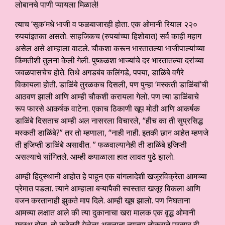
लोबानचे पाणी प्यायला मिळाले!
त्याच ‘सूक’मधे भाजी व फळबाजारही होता. एक ओमानी रियाल २२०
रुपयांइतका असतो. साहजिकच (रुपयांच्या हिशोबात) सर्व काही महाग
असेल असे आम्हाला वाटले. चौकशा करून भारतातल्या भाजीपाल्यांच्या
किंमतीशी तुलना केली गेली. पुष्कळशा भाज्यांचे दर भारतातल्या दरांच्या
जवळपासचेच होते. तिथे अगडबंब कलिंगडे, पपया, डाळिंबे वगैरे
विकायला होती. डाळिंबे तुरळकच दिसली, पण पुन्हा ‘मस्कती डाळिंबां’ची
आठवण झाली आणि आम्ही चौकशी करायला गेलो. पण त्या डाळिंबाचे
रूप फारसे आकर्षक वाटेना. एकाच ठिकाणी खूप मोठी आणि आकर्षक
डाळिंबे दिसताच आम्ही अल नासरला विचारले, “हीच का ती सुप्रसिद्ध
मस्कती डाळिंबे?” तर तो म्हणाला, “नाही नाही. इतकी छान आहेत म्हणजे
ती इजिप्ती डाळिंबे असावीत. ” फळवाल्यानेही ती डाळिंबे इजिप्ती
असल्याचे सांगितले. आम्ही कपाळाला हात लावत पुढे झालो.
आम्ही हिंदुस्थानी आहोत हे पाहून एक बांगलादेशी खजूरविक्रेता आमच्या
प्रेमात पडला. त्याने आम्हाला बऱ्यापैकी स्वस्तात खजूर विकला आणि
वजन करतानाही झुकते माप दिले. आम्ही खूष झालो. पण निघताना
आमच्या लक्षात आले की त्या दुकानाचा खरा मालक एक वृद्ध ओमानी
गृहस्थ होता. तो कुठेतरी गेलेला असताना त्याच्या नोकराने परस्पर ही