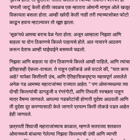
‘बंगाली जादू’ केली होती! जवळच एक म्हातारा ओमानी माणूस ओले खजूर
विकायला बसला होता. आम्ही खरेदी केली नाही तरी त्याच्यासोबत फोटो
काढून हवाय म्हटल्यावर तो खूश झाला.
‘सूक’मधे आमचा बराच वेळ गेला होता. अजून आम्हाला निझवा आणि
बाहला या दोन ठिकाणचे किल्ले पाहायचे होते. अल नासरने आठवण
करून देताच आम्ही घाईघाईने बसमध्ये चढलो.
निझवा आणि बाहला या दोन ठिकाणचे किल्ले आम्ही पाहिले, आणि त्यांचा
इतिहासही ऐकला-वाचला. ते पाहून एकीकडे असे वाटले की, “यात काय
आहे? यापेक्षा कितीतरी उंच, आणि ऐतिहासिकदृष्ट्या महत्वपूर्ण असलेले
अनेक गड आमच्या महाराजांच्या राज्यात आहेत. ” पण ओमानमधल्या त्या
दोन्ही किल्ल्यांची डागडुजी व रंगरंगोटी, आणि तिथली स्वच्छता पाहून
मात्र वैषम्य जाणवले. आपल्या गडकोटांची होणारी दुर्दशा आठवली आणि
ती दुर्दशा दूर करण्यासाठी केले जाणारे प्रयत्न किती तोकडे पडत आहेत
हेही जाणवले.
छत्रपती शिवाजी महाराजांच्याच काळात, म्हणजे सतराव्या शतकात
ओमानमध्ये बांधल्या गेलेल्या निझवा किल्ल्याची उंची आणि व्याप्ती