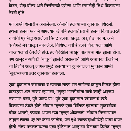
केशर, रोझ वॉटर असे निरनिराळे एसेन्स आणि मसालेही तिथे विकायला
ठेवले होते.
मग आम्ही शेजारीच असलेल्या, ओमानी हलव्याच्या दुकानात शिरलो.
इथला हलवा म्हणजे आपल्याकडे बॉंबे हलवा/कराची हलवा किंवा इतरही
नावांनी प्रसिद्ध असलेला चिवट हलवा. खजूर, अक्रोड, बदाम, असे
वेगवेगळे मेवे घालून बनवलेले, विशिष्ट चवींचे हलवे विकायला आणि
चाखायलाही ठेवलेले होते. हलवेदेखील चाखून पाहायचा मोह झाला होता.
पण खजूर बऱ्यापैकी ‘चापून’ झालेले असल्याने आणि अचानक कॅलरीज्
चा हिशोब आठवू लागल्यामुळे हलव्याच्या दुकानातला मुक्काम आम्ही
‘सूक’मधल्या इतर दुकानात हलवला.
एका दुकानात संत्र्याचा व उसाचा ताजा रस समोरच काढून मिळत होता.
वाटाड्या अल नासर म्हणाला, “तुम्हा भारतीयांना याचे काही अप्रूप
नसणार! चला, पुढे जाऊ या!” पुढे एका दुकानात ‘लोबान’चे खडे
विकायला ठेवले होते. लोबान म्हणजे एका विशिष्ट झाडाचा सुकवलेला
चीक असतो, ज्याला आपण ऊद म्हणून ओळखतो. लोबान निखाऱ्यावर
टाकून त्याचा धूर तर केला जातोच, पण इथे खाद्यपदार्थांमधेही याचा वापर
होतो. नंतर मस्कतमधल्या एका हॉटेलात आम्हाला ‘वेलकम ड्रिंक’ म्हणून