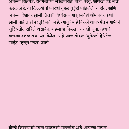
आपल्या सिंहगड, रायगडाच्या जवळपासही नाही. परंतु, आणखी एक मोठा
फरक आहे. या किल्ल्यांनी फारशी तुंबळ युद्धेही पाहिलेली नाहीत, आणि
आपल्या देशावर झाली तितकी विध्वंसक आक्रमणेही ओमानवर कधी
झाली नाहीत ही वस्तुस्थिती आहे. त्यामुळेच हे किल्ले आजपर्यंत बऱ्यापैकी
सुस्थितीत राहिले असावेत. बाहलाचा किल्ला आणखी जुना, म्हणजे
बाराव्या शतकात बांधला गेलेला आहे. आज तो एक ‘युनेस्को हेरिटेज
साईट’ म्हणून गणला जातो.
दोन्ही किल्ल्यांची रचना पुष्कळशी सारखीच आहे. आपल्या गडांना