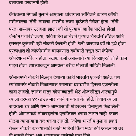
बसायला परवानगी होती.
कॅफेतल्या नेपाळी मुलाने आम्हाला थांबायला सांगितले कारण कॉफी
मशीनवरचा ‘डॅनी’ नावाचा भारतीय तरुण कुठेतरी गेलेला होता. ‘डॅनी’
परत आल्यावर उलगडा झाला की तो पुण्याचा ज्ञानेश पाटील होता!
जेमतेम पंचविशीतल्या, अविवाहित ज्ञानेशने पुण्यात ‘वेस्टीन’ हॉटेल आणि
इतरत्र कुठेतरी पूर्वी नोकरी केलेली होती. गेली चारपाच वर्षे तो इथे होता.
प्रत्यक्षात तो कॉफीमशीन चालवणारा कर्मचारी नसून त्या कॅफेचा
ऑपरेशन्स मॅनेजर होता. स्टाफ कमी असल्याने त्या दिवसापुरते तो हे काम
पाहत होता. त्याच्याकडून आम्हाला बरीच मोलाची माहिती मिळाली.
ओमानमध्ये नोकरी मिळवून देणाऱ्या काही भारतीय एजन्सी आहेत. पण
त्यांच्यातर्फे नोकरी मिळाल्यास पगाराचा घशघशीत हिस्सा एजन्सीला
द्यावा लागतो. ज्ञानेश मात्र कोणाच्यातरी थेट ओळखीतून आल्यामुळे
त्याला दरमहा ४०-४५ हजार रुपये वाचवता येत होते. शिवाय त्याला
राहायला घर आणि येण्या-जाण्यासाठी मोटरकार विनामूल्य मिळालेली
होती. ओमानमध्ये नोकरदारांना प्राप्तिकर भरावा लागत नाही. फक्त
मोठ्या व्यापाऱ्यांना कर भरावा लागतो. “कोणा भारतीय मुलांना इकडे
येऊन नोकरी करण्यासाठी काही माहिती किंवा मदत हवी असल्यास तर
मी नक्की देईन” असे आश्वासन ज्ञानेशने मला दिले.