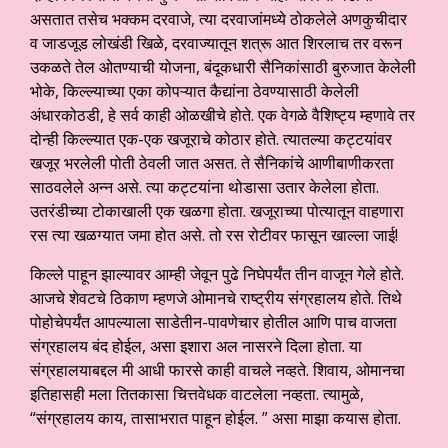
असतात तसेच भक्कम दरवाजे, त्या दरवाजांमध्ये ठोकलेले अणकुचीदार
व जाडजूड लोखंडी खिळे, दरवाज्यातून शत्रू आत शिरलाच तर वरून
उकळते तेल ओतण्याची योजना, बंदूकधारी सैनिकांसाठी बुरुजात केलेली
भोके, किल्ल्याच्या एका कोपऱ्यात कैद्यांना ठेवण्यासाठी केलेली
अंधारकोठडी, हे सर्व काही ओळखीचे होते. एक वेगळे वैशिष्ट्य म्हणावे तर
दोन्ही किल्ल्यात एक-एक खजूराचे कोठार होते. त्यातल्या कट्टयांवर
खजूर भरलेली पोती ठेवली जात असत. ते सैनिकांचे आणीबाणीकरता
साठवलेले अन्न असे. त्या कट्टयांना थोडासा उतार केलेला होता.
उतरंडीच्या टोकाखाली एक खळगा होता. खजूराच्या पोत्यातून वाहणारा
रस त्या खळग्यात जमा होत असे. तो रस रोटीवर फासून खाल्ला जाई!
किल्ले पाहून झाल्यावर आम्ही जेवून पुढे निघेपर्यंत तीन वाजून गेले होते.
आजचे शेवटचे ठिकाण म्हणजे ओमानचे राष्ट्रीय संग्रहालय होते. तिथे
पोहोचेपर्यंत आपल्याला साडेतीन-पावणेचार होतील आणि पाच वाजता
संग्रहालय बंद होईल, असा इशारा अल नासरने दिला होता. या
संग्रहालयाबद्दल मी आधी फारसे काही वाचले नव्हते. शिवाय, ओमानचा
इतिहासही मला तितकासा चित्तवेधक वाटलेला नव्हता. त्यामुळे,
“संग्रहालय काय, तासाभरात पाहून होईल. ” असा माझा कयास होता.