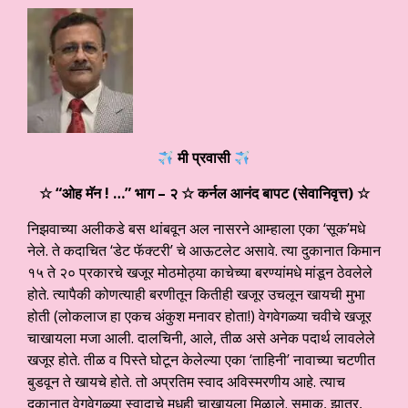
मी प्रवासी
☆ “ओह मॅन ! …” भाग – २
☆ कर्नल आनंद बापट (सेवानिवृत्त) ☆
निझवाच्या अलीकडे बस थांबवून अल नासरने आम्हाला एका ‘सूक’मधे
नेले. ते कदाचित ‘डेट फॅक्टरी’ चे आऊटलेट असावे. त्या दुकानात किमान
१५ ते २० प्रकारचे खजूर मोठमोठ्या काचेच्या बरण्यांमधे मांडून ठेवलेले
होते. त्यापैकी कोणत्याही बरणीतून कितीही खजूर उचलून खायची मुभा
होती (लोकलाज हा एकच अंकुश मनावर होता!) वेगवेगळ्या चवीचे खजूर
चाखायला मजा आली. दालचिनी, आले, तीळ असे अनेक पदार्थ लावलेले
खजूर होते. तीळ व पिस्ते घोटून केलेल्या एका ‘ताहिनी’ नावाच्या चटणीत
बुडवून ते खायचे होते. तो अप्रतिम स्वाद अविस्मरणीय आहे. त्याच
दुकानात वेगवेगळ्या स्वादाचे मधही चाखायला मिळाले. सुमाक, झातर,