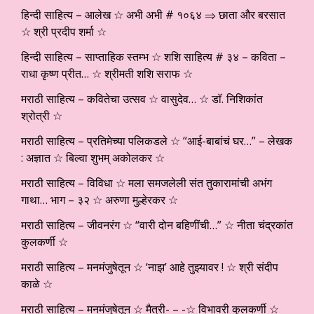
हिन्दी साहित्य – आलेख ☆ अभी अभी # १०६४ ⇒ छाता और बरसात
☆ श्री प्रदीप शर्मा ☆
हिन्दी साहित्य – साप्ताहिक स्तम्भ ☆ शशि साहित्य # ३४ – कविता –
राधा कृष्ण प्रीत… ☆ श्रीमती शशि सराफ ☆
मराठी साहित्य – कवितेचा उत्सव ☆ वासुदेव… ☆ डाॅ. निशिकांत
श्रोत्री ☆
मराठी साहित्य – प्रतिमेच्या पलिकडले ☆ “आई-बाबांचं घर…” – लेखक
: अज्ञात ☆ बिल्वा शुभम् अकोलकर ☆
मराठी साहित्य – विविधा ☆ मला समजलेली संत तुकारामांची अभंग
गाथा… भाग – ३२ ☆ अरुणा मुल्हेरकर ☆
मराठी साहित्य – जीवनरंग ☆ “वारी दोन बहिणींची…” ☆ नीता चंद्रकांत
कुलकर्णी ☆
मराठी साहित्य – मनमंजुषेतून ☆ ‘नाझ’ आहे तुझ्यावर ! ☆ श्री संदीप
काळे ☆
मराठी साहित्य – मनमंजुषेतून ☆ मैत्री- – -☆ विभावरी कुलकर्णी ☆