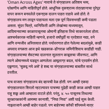
‘Oman Across Ages’ नावाचे ते संग्रहालय अतिशय भव्य,
प्रेक्षणीय आणि माहितीपूर्ण होते. आधुनिक दृकश्राव्य तंत्रज्ञानाचा पुरेपूर
वापर करून बनवलेले एकन्एक दालन पाहत राहावे असे होते. ते
संग्रहालय मन लावून पाहायला मला एक पूर्ण दिवसभरही कमी पडला
असता. सुंदर चित्रे, ध्वनिफिती आणि लेखांच्या माध्यमातून,
आदिमानवाच्या काळापासूनचा ओमानी इतिहास तिथे साकारलेला होता.
आश्चर्यकारक माहिती म्हणजे, हजारो वर्षांपूर्वी या प्रदेशात नद्या, वने
आणि वन्यजीव अस्तित्वात होते. पर्यावरणात होत गेलेल्या बदलांमुळे, काही
अपवाद वगळता आज इथे खडकाळ-डोंगराळ जमिनीशिवाय काहीही नाही.
संग्रहालयाच्या शेवटच्या दालनात सुलतान काबूसचा जीवनपट, आणि
त्याने ओमानमध्ये घडवून आणलेला आमूलाग्र बदल, यांचे प्रदर्शन होते.
एकूणात, ‘चुकवू नये असे’ हे शब्द या संग्रहालयाच्या बाबतीत सार्थ
ठरतील.
पाच वाजता संग्रहालय बंद व्हायची वेळ होती. पण आम्ही एकदा
संग्रहालयात शिरलो म्हटल्यावर पाचच्या पुढेही काही काळ आम्ही पाहत
राहू शकू असे आम्हाला वाटले होते. परंतु, ४. ५० पासूनच तिथल्या
सुरक्षारक्षकांनी आमच्या कानाशी, “निघा निघा” अशी घाई सुरू केली.
नाइलाजाने आम्ही बाहेर पडलो. पण बाहेरच्या कॉफी शॉपमध्ये मात्र