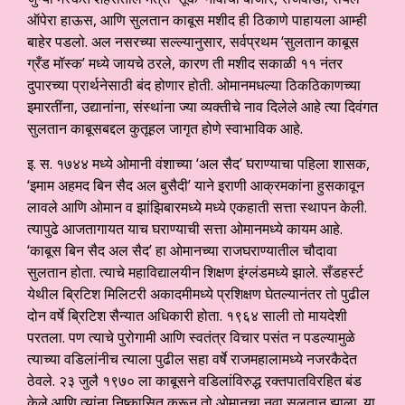
ऑपेरा हाऊस, आणि सुलतान काबूस मशीद ही ठिकाणे पाहायला आम्ही
बाहेर पडलो. अल नसरच्या सल्ल्यानुसार, सर्वप्रथम ‘सुलतान काबूस
ग्रँड मॉस्क’ मध्ये जायचे ठरले, कारण ती मशीद सकाळी ११ नंतर
दुपारच्या प्रार्थनेसाठी बंद होणार होती. ओमानमधल्या ठिकठिकाणच्या
इमारतींना, उद्यानांना, संस्थांना ज्या व्यक्तीचे नाव दिलेले आहे त्या दिवंगत
सुलतान काबूसबद्दल कुतूहल जागृत होणे स्वाभाविक आहे.
इ. स. १७४४ मध्ये ओमानी वंशाच्या ‘अल सैद’ घराण्याचा पहिला शासक,
‘इमाम अहमद बिन सैद अल बुसैदी’ याने इराणी आक्रमकांना हुसकावून
लावले आणि ओमान व झांझिबारमध्ये मध्ये एकहाती सत्ता स्थापन केली.
त्यापुढे आजतागायत याच घराण्याची सत्ता ओमानमध्ये कायम आहे.
‘काबूस बिन सैद अल सैद’ हा ओमानच्या राजघराण्यातील चौदावा
सुलतान होता. त्याचे महाविद्यालयीन शिक्षण इंग्लंडमध्ये झाले. सँडहर्स्ट
येथील ब्रिटिश मिलिटरी अकादमीमध्ये प्रशिक्षण घेतल्यानंतर तो पुढील
दोन वर्षे ब्रिटिश सैन्यात अधिकारी होता. १९६४ साली तो मायदेशी
परतला. पण त्याचे पुरोगामी आणि स्वतंत्र विचार पसंत न पडल्यामुळे
त्याच्या वडिलांनीच त्याला पुढील सहा वर्षे राजमहालामध्ये नजरकैदेत
ठेवले. २३ जुलै १९७० ला काबूसने वडिलांविरुद्ध रक्तपातविरहित बंड
केले आणि त्यांना निष्कासित करून तो ओमानचा नवा सुलतान झाला. या