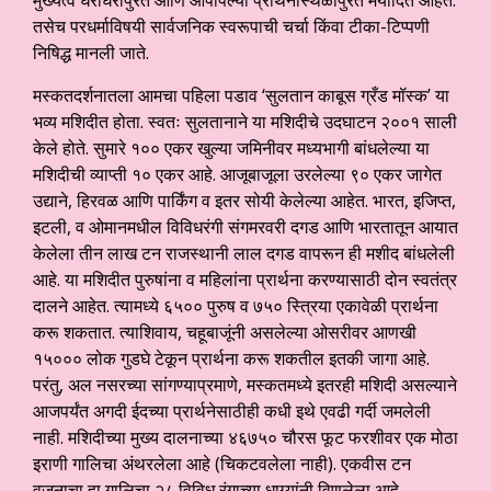
मुख्यत्वे घराघरांपुरते आणि आपापल्या प्रार्थनास्थळांपुरते मर्यादित आहेत.
तसेच परधर्माविषयी सार्वजनिक स्वरूपाची चर्चा किंवा टीका-टिप्पणी
निषिद्ध मानली जाते.
मस्कतदर्शनातला आमचा पहिला पडाव ‘सुलतान काबूस ग्रँड मॉस्क’ या
भव्य मशिदीत होता. स्वतः सुलतानाने या मशिदीचे उदघाटन २००१ साली
केले होते. सुमारे १०० एकर खुल्या जमिनीवर मध्यभागी बांधलेल्या या
मशिदीची व्याप्ती १० एकर आहे. आजूबाजूला उरलेल्या ९० एकर जागेत
उद्याने, हिरवळ आणि पार्किंग व इतर सोयी केलेल्या आहेत. भारत, इजिप्त,
इटली, व ओमानमधील विविधरंगी संगमरवरी दगड आणि भारतातून आयात
केलेला तीन लाख टन राजस्थानी लाल दगड वापरून ही मशीद बांधलेली
आहे. या मशिदीत पुरुषांना व महिलांना प्रार्थना करण्यासाठी दोन स्वतंत्र
दालने आहेत. त्यामध्ये ६५०० पुरुष व ७५० स्त्रिया एकावेळी प्रार्थना
करू शकतात. त्याशिवाय, चहूबाजूंनी असलेल्या ओसरीवर आणखी
१५००० लोक गुडघे टेकून प्रार्थना करू शकतील इतकी जागा आहे.
परंतु, अल नसरच्या सांगण्याप्रमाणे, मस्कतमध्ये इतरही मशिदी असल्याने
आजपर्यंत अगदी ईदच्या प्रार्थनेसाठीही कधी इथे एवढी गर्दी जमलेली
नाही. मशिदीच्या मुख्य दालनाच्या ४६७५० चौरस फूट फरशीवर एक मोठा
इराणी गालिचा अंथरलेला आहे (चिकटवलेला नाही). एकवीस टन
वजनाचा हा गालिचा २८ विविध रंगाच्या धाग्यांनी विणलेला आहे.