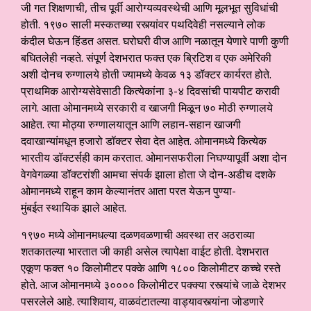
जी गत शिक्षणाची, तीच पूर्वी आरोग्यव्यवस्थेची आणि मूलभूत सुविधांची
होती. १९७० साली मस्कतच्या रस्त्यांवर पथदिवेही नसल्याने लोक
कंदील घेऊन हिंडत असत. घरोघरी वीज आणि नळातून येणारे पाणी कुणी
बघितलेही नव्हते. संपूर्ण देशभरात फक्त एक ब्रिटिश व एक अमेरिकी
अशी दोनच रुग्णालये होती ज्यामध्ये केवळ १३ डॉक्टर कार्यरत होते.
प्राथमिक आरोग्यसेवेसाठी कित्येकांना ३-४ दिवसांची पायपीट करावी
लागे. आता ओमानमध्ये सरकारी व खाजगी मिळून ७० मोठी रुग्णालये
आहेत. त्या मोठ्या रुग्णालयातून आणि लहान-सहान खाजगी
दवाखान्यांमधून हजारो डॉक्टर सेवा देत आहेत. ओमानमध्ये कित्येक
भारतीय डॉक्टर्सही काम करतात. ओमानसफरीला निघण्यापूर्वी अशा दोन
वेगवेगळ्या डॉक्टरांशी आमचा संपर्क झाला होता जे दोन-अडीच दशके
ओमानमध्ये राहून काम केल्यानंतर आता परत येऊन पुण्या-
मुंबईत स्थायिक झाले आहेत.
१९७० मध्ये ओमानमधल्या दळणवळणाची अवस्था तर अठराव्या
शतकातल्या भारतात जी काही असेल त्यापेक्षा वाईट होती. देशभरात
एकूण फक्त १० किलोमीटर पक्के आणि १८०० किलोमीटर कच्चे रस्ते
होते. आज ओमानमध्ये ३०००० किलोमीटर पक्क्या रस्त्यांचे जाळे देशभर
पसरलेले आहे. त्याशिवाय, वाळवंटातल्या वाड्यावस्त्यांना जोडणारे