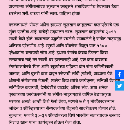
वाजणाऱ्या संगीतासोबत सुलतान काबूसने अभावितपणेच टेबलावर ठेका
धरलेला श्री. वाधवा यांनी स्वतः पाहिला होता!
मस्कतमधले ‘रॉयल ऑपेरा हाऊस’ सुलतान काबूसच्या कलाप्रेमाचे एक
सुंदर प्रतीक आहे. याचेही उदघाटन स्वतः सुलतान काबूसनेच २०११
साली केले होते. कलात्मक पद्धतीने रचलेले-सजवलेले हे संगीत-नाट्यगृह
अतिशय प्रेक्षणीय आहे. खुर्च्या आणि बॉक्सेस मिळून यात ११००
प्रेक्षकांना बसायची सोय आहे. इथला रंगमंच केवळ फिरता किंवा
सरकताच नव्हे तर खाली-वर हलणाराही आहे. एक कळ दाबताच
रंगमंचासमोरचे ‘पिट’ आणि खुर्च्यांच्या पहिल्या दोन रांगा जमिनीखाली
जातात, आणि दुसरी कळ दाबून स्टेजची लांबी (खोली) वाढवता येते.
ओमानी संगीताच्या मैफली, शालेय विद्यार्थ्यांचे कार्यक्रम, सैनिकी बँडच्या
सांगीतिक कवायती, देशोदेशीचे वाद्यवृंद, ऑपेरा संच, अशा अनेक
प्रकारच्या कार्यक्रमांनी या संगीत-नाट्यगृहाचे वार्षिक वेळापत्रक
भरगच्च असते. आम्ही तिथे गेलो तेंव्हा, म्हणजे ७ ते ९ नोव्हेंबरदरम्यान
जॉर्डन व ऑस्ट्रियाच्या सैन्यदलांच्या बँड्सचे सादरीकरण होणार होते.
नुकताच, म्हणजे ३०-३१ ऑक्टोबरला तिथे भारतीय सतारवादक उस्ताद
निशात खान यांचा कार्यक्रम होऊन गेला होता.