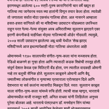
इराणमधून आलेल्या ६०० स्त्री-पुरुष कारागिरांनी चार वर्षे खपून हा
गालिचा त्या जागेवरच स्वतःच्या हातांनी विणून तयार केला होता. त्यावेळी
तो जगातला सर्वात मोठा एकसंध गालिचा होता. अल नासरने आम्हाला
हसत-हसत सांगितले की या मशिदीच्या उदघाटन सोहळ्यात उपस्थित
राहून परत गेल्या-गेल्या संयुक्त अरब अमिरातीच्या सुलतान झाएदने एका
इराणी कंपनीकडे याहीपेक्षा मोठ्या गालिच्याची ऑर्डर नोंदवली. त्यामुळे,
२००७ साली उदघाटन झालेल्या अबू धाबी येथील ‘शेख झाएद
मशिदी’मध्ये आज इथल्यापेक्षाही मोठा गालिचा अंथरलेला आहे!
ओमानमध्ये १९७० सालापर्यंत संगीत-नृत्य-कला यांना मज्जावच होता.
रेडिओ बाळगणे हा गुन्हा होता आणि त्यासाठी कडक शिक्षेची तरतूद होती.
संपूर्ण देशात केवळ एक मिलिटरी बँड होता, पण त्यातील वादकही ओमानी
नव्हे तर बलुची सैनिक होते. सुलतान काबूसने ओमानी आणि बैदू
जमातीच्या लोकसंगीत व नृत्याच्या प्रसाराला प्रोत्साहन दिले आणि
देशभरात या सर्व कलांना व्यासपीठ मिळवून दिले. स्वतः सुलतान काबूस
याला संगीत-नृत्य-कला यांमध्ये रुचि होती. त्याची साक्ष म्हणून, भारताचे
ओमानमधील माजी राजदूत श्री. अनिल वाधवा यांनी लिहिलेला अनुभव
पुरेसा बोलका आहे. भारताचे पंतप्रधान डॉ. मनमोहन सिंग यांच्या
स्वागतार्थ २००९ साली आयोजित केलेल्या शाही भोजनादरम्यान