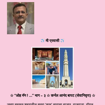
मी प्रवासी
☆ “ओह मॅन ! …” भाग – ३
☆ कर्नल आनंद बापट (सेवानिवृत्त) ☆
जुन्या मस्कत शहरातील मत्रा ‘सूक’ नावाचा बाजार, राजवाडा, रॉयल