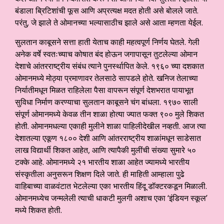
बंडाला ब्रिटिशांची फूस आणि अप्रत्यक्ष मदत होती असे बोलले जाते.
परंतु, जे झाले ते ओमानच्या भल्यासाठीच झाले असे आता म्हणता येईल.
सुलतान काबूसने सत्ता हाती येताच काही महत्वपूर्ण निर्णय घेतले. गेली
अनेक वर्षे स्वतःच्याच कोषात बंद होऊन जगापासून तुटलेल्या ओमान
देशाचे आंतरराष्ट्रीय संबंध त्याने पुनर्स्थापित केले. १९६० च्या दशकात
ओमानमध्ये मोठ्या प्रमाणावर तेलसाठे सापडले होते. खनिज तेलाच्या
निर्यातीमधून मिळत राहिलेला पैसा वापरून संपूर्ण देशभरात पायाभूत
सुविधा निर्माण करण्याचा सुलतान काबूसने चंग बांधला. १९७० साली
संपूर्ण ओमानमध्ये केवळ तीन शाळा होत्या ज्यात फक्त ९०० मुले शिकत
होती. ओमानमधल्या एकाही मुलीने शाळा पाहिलीदेखील नव्हती. आज त्या
देशातल्या एकूण १८०० देशी आणि आंतरराष्ट्रीय शाळांमधून साडेसात
लाख विद्यार्थी शिकत आहेत, आणि त्यापैकी मुलींची संख्या सुमारे ५०
टक्के आहे. ओमानमध्ये २१ भारतीय शाळा आहेत ज्यामध्ये भारतीय
संस्कृतीला अनुसरून शिक्षण दिले जाते. ही माहिती आम्हाला पुढे
वाहिबाच्या वाळवंटात भेटलेल्या एका भारतीय हिंदू डॉक्टरकडून मिळाली.
ओमानमध्येच जन्मलेली त्याची धाकटी मुलगी अशाच एका ‘इंडियन स्कूल’
मध्ये शिकत होती.