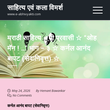
Skip
साहित्य एवं कला विमर्श
to
content
www.e-abhivyakti.com
मराठी साहित्य – मी प्रवासी ☆ “ओह
मॅन ! …” भाग – ३ ☆ कर्नल आनंद
बापट (सेवानिवृत्त) ☆
May 24, 2026
By
Hemant Bawankar
No Comments
कर्नल आनंद बापट (सेवानिवृत्त)