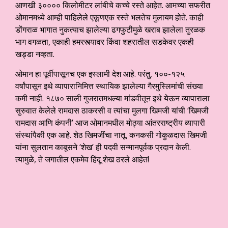
आणखी ३०००० किलोमीटर लांबीचे कच्चे रस्ते आहेत. आमच्या सफरीत
ओमानमध्ये आम्ही पाहिलेले एकूणएक रस्ते भलतेच मुलायम होते. काही
डोंगराळ भागात नुकत्याच झालेल्या ढगफुटीमुळे खराब झालेला तुरळक
भाग वगळता, एकाही हमरस्त्यावर किंवा शहरातील सडकेवर एकही
खड्डा नव्हता.
ओमान हा पूर्वीपासूनच एक इस्लामी देश आहे. परंतु, १००-१२५
वर्षांपासून इथे व्यापारानिमित्त स्थायिक झालेल्या गैरमुस्लिमांची संख्या
कमी नाही. १८७० साली गुजरातमधल्या मांडवीतून इथे येऊन व्यापाराला
सुरुवात केलेले रामदास ठाकरसी व त्यांचा मुलगा खिमजी यांची ‘खिमजी
रामदास आणि कंपनी’ आज ओमानमधील मोठ्या आंतरराष्ट्रीय व्यापारी
संस्थांपैकी एक आहे. शेठ खिमजींचा नातू, कनकसी गोकुळदास खिमजी
यांना सुलतान काबूसने ‘शेख’ ही पदवी सन्मानपूर्वक प्रदान केली.
त्यामुळे, ते जगातील एकमेव हिंदू शेख ठरले आहेत!