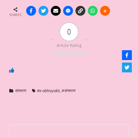
SHARES
0
Article Rating
संस्मरण
#e-abhivyakti
,
#संस्मरण