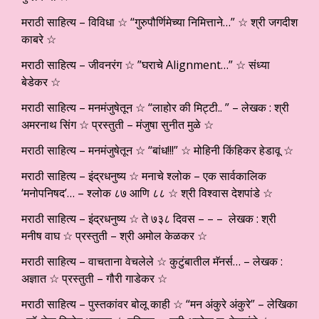
मराठी साहित्य – विविधा ☆ “गुरुपौर्णिमेच्या निमित्ताने…” ☆ श्री जगदीश
काबरे ☆
मराठी साहित्य – जीवनरंग ☆ ”घराचे Alignment…” ☆ संध्या
बेडेकर ☆
मराठी साहित्य – मनमंजुषेतून ☆ “लाहोर की मिट्टी.. ” – लेखक : श्री
अमरनाथ सिंग ☆ प्रस्तुती – मंजुषा सुनीत मुळे ☆
मराठी साहित्य – मनमंजुषेतून ☆ “बांध!!!” ☆ मोहिनी किंहिकर हेडावू ☆
मराठी साहित्य – इंद्रधनुष्य ☆ मनाचे श्लोक – एक सार्वकालिक
‘मनोपनिषद’… – श्लोक ८७ आणि ८८ ☆ श्री विश्वास देशपांडे ☆
मराठी साहित्य – इंद्रधनुष्य ☆ ते ७३८ दिवस – – – लेखक : श्री
मनीष वाघ ☆ प्रस्तुती – श्री अमोल केळकर ☆
मराठी साहित्य – वाचताना वेचलेले ☆ कुटुंबातील मॅनर्स… – लेखक :
अज्ञात ☆ प्रस्तुती – गौरी गाडेकर ☆
मराठी साहित्य – पुस्तकांवर बोलू काही ☆ “मन अंकुरे अंकुरे” – लेखिका