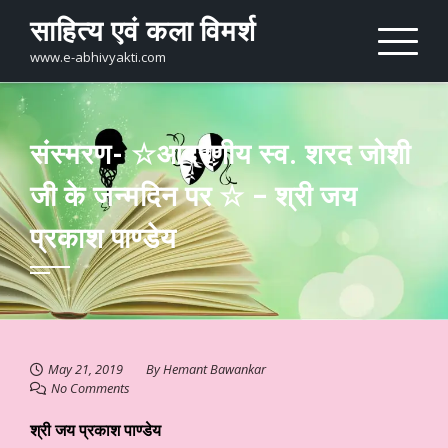
Skip
साहित्य एवं कला विमर्श
to
content
www.e-abhivyakti.com
संस्मरण- ☆आदरणीय स्व. शरद जोशी
जी के जन्मदिन पर ☆ – श्री जय
प्रकाश पाण्डेय
May 21, 2019
By
Hemant Bawankar
No Comments
श्री जय प्रकाश पाण्डेय