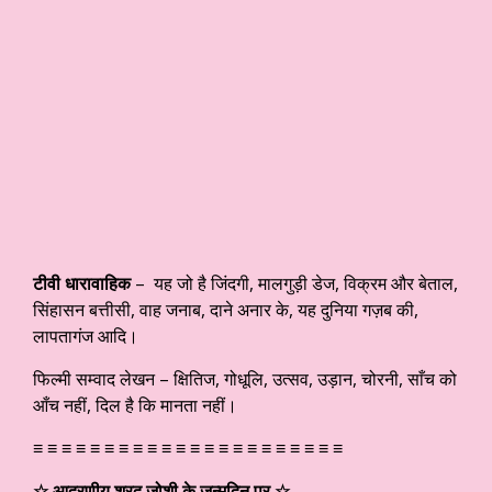
टीवी धारावाहिक
– यह जो है जिंदगी, मालगुड़ी डेज, विक्रम और बेताल,
सिंहासन बत्तीसी, वाह जनाब, दाने अनार के, यह दुनिया गज़ब की,
लापतागंज आदि।
फिल्मी सम्वाद लेखन – क्षितिज, गोधूलि, उत्सव, उड़ान, चोरनी, साँच को
आँच नहीं, दिल है कि मानता नहीं।
≡ ≡ ≡ ≡ ≡ ≡ ≡ ≡ ≡ ≡ ≡ ≡ ≡ ≡ ≡ ≡ ≡ ≡ ≡ ≡ ≡ ≡
☆ आदरणीय शरद जोशी के जन्मदिन पर ☆