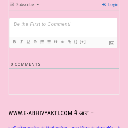
Subscribe
Login
{}
[+]
0
COMMENTS
WWW.E-ABHIVYAKTI.COM में आज –
राकेश सक्सेना ☆ हिन्दी साहित्य – मनन चिंतन ☆ संजय दृष्टि – शिवोऽहम्… (५) 