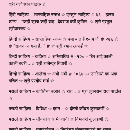
श्री यशोवर्धन पाठक ☆
हिंदी साहित्य – साप्ताहिक स्तम्भ ☆ प्रतुल साहित्य # ३६ – हास्य-
व्यंग्य – “कहीं सूखा कहीं बाढ़ : देवराज क्यों कुपित” ☆ श्री प्रतुल
श्रीवास्तव ☆
हिन्दी साहित्य – साप्ताहिक स्तम्भ ☆ क्या बात है श्याम जी # २७६ ☆
# “सावन आ गया है…” # ☆ श्री श्याम खापर्डे ☆
हिन्दी साहित्य – कविता ☆ अभिव्यक्ति # -१२० – घिर आई काली
काली बदरी… ☆ श्री राजेन्द्र तिवारी ☆
हिन्दी साहित्य – आलेख ☆ अभी अभी # १०६७ ⇒ उंगलियों का अंक
गणित ☆ श्री प्रदीप शर्मा ☆
मराठी साहित्य – कवितेचा उत्सव ☆ रात… ☆ प्रा तुकाराम दादा पाटील
☆
मराठी साहित्य – विविधा ☆ ज्ञान… ☆ दीप्ती कोंदड कुलकर्णी ☆
मराठी साहित्य – जीवनरंग ☆ मेजवानी ☆ विभावरी कुलकर्णी ☆
मराठी साहित्य – मनमंजुषेतून ☆ निद्रेच्या उंबरठ्यावरचे गूढ ध्यान –