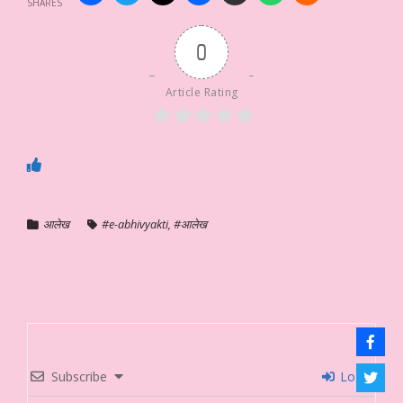
SHARES
0
Article Rating
आलेख
#e-abhivyakti
,
#आलेख
Subscribe
Login