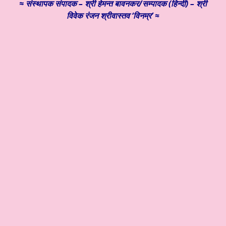
≈
संस्थापक
संपादक – श्री हेमन्त बावनकर/
सम्पादक (हिन्दी) – श्री
विवेक रंजन श्रीवास्तव ‘विनम्र’ ≈