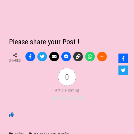
Please share your Post !
SHARES
0
Article Rating
आलेख
#e-abhivyakti
,
#आलेख