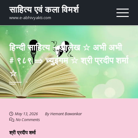
Skip
साहित्य एवं कला विमर्श
to
content
www.e-abhivyakti.com
हिन्दी साहित्य – आलेख ☆ अभी अभी
# ९८९ ⇒ च्युइंगम ☆ श्री प्रदीप शर्मा
☆
May 13, 2026
By
Hemant Bawankar
No Comments
श्री प्रदीप शर्मा