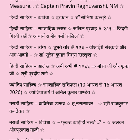
Measure… ☆ Captain Pravin Raghuvanshi, NM ☆
हिन्दी साहित्य – कविता ☆ इरफ़ान ☆ डॉ.सोनिया कस्तुरे ☆
हिन्दी साहित्य – साप्ताहिक स्तम्भ ☆ सलिल प्रवाह # २८९ – जिंदगी
गिरवी रखी☆ आचार्य संजीव वर्मा ‘सलिल’ ☆
हिन्दी साहित्य – व्यंग्य ☆ चुभते तीर # १२३ – वीआईपी संस्कृति और
आम आदमी – ☆ डॉ. सुरेश कुमार मिश्रा ‘उरतृप्त’ ☆
हिन्दी साहित्य – आलेख ☆ अभी अभी # १०६६ ⇒ मौसा जी और फूफा
जी ☆ श्री प्रदीप शर्मा ☆
ज्योतिष साहित्य ☆ साप्ताहिक राशिफल (10 अगस्त से 16 अगस्त
2026) ☆ ज्योतिषाचार्य पं अनिल कुमार पाण्डेय ☆
मराठी साहित्य – कवितेचा उत्सव ☆ तू नसल्यावर… ☆ श्री राजकुमार
कवठेकर ☆
मराठी साहित्य – विविधा ☆ – फुकट काहीही नसते…? – ☆ अलका
ओमप्रकाश माळी ☆