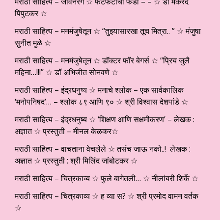
मराठी साहित्य – जीवनरंग ☆ फटफटीचा फंडा – – ☆ डॉ मकरंद
पिंपुटकर ☆
मराठी साहित्य – मनमंजुषेतून ☆ “तुझ्यासारखा तूच मित्रा.. ” ☆ मंजुषा
सुनीत मुळे ☆
मराठी साहित्य – मनमंजुषेतून ☆ डॉक्टर फॉर बेगर्स ☆ “प्रिय जुलै
महिना…!!!” ☆ डॉ अभिजीत सोनवणे ☆
मराठी साहित्य – इंद्रधनुष्य ☆ मनाचे श्लोक – एक सार्वकालिक
‘मनोपनिषद’… – श्लोक ८९ आणि ९० ☆ श्री विश्वास देशपांडे ☆
मराठी साहित्य – इंद्रधनुष्य ☆ ‘शिक्षण आणि सक्षमीकरण’ – लेखक :
अज्ञात ☆ प्रस्तुती – मीनल केळकर☆
मराठी साहित्य – वाचताना वेचलेले ☆ तसंच जाऊ नको..! लेखक :
अज्ञात ☆ प्रस्तुती : श्री मिलिंद जांबोटकर ☆
मराठी साहित्य – चित्रकाव्य ☆ फुले बागेतली… ☆ नीलांबरी शिर्के ☆
मराठी साहित्य – चित्रकाव्य ☆ ह व्या स? ☆ श्री प्रमोद वामन वर्तक
☆