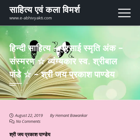
Skip
साहित्य एवं कला विमर्श
to
content
www.e-abhivyakti.com
हिन्दी साहित्य – परसाई स्मृति अंक –
संस्मरण ☆ व्यंग्यकार स्व. श्रीबाल
पांडे ☆ – श्री जय प्रकाश पाण्डेय
August 22, 2019
By
Hemant Bawankar
No Comments
श्री जय प्रकाश पाण्डेय