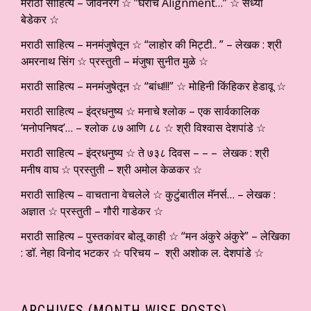
मराठी साहित्य – जीवनरंग ☆ ”घराचे Alignment…” ☆ संध्या
बेडेकर ☆
मराठी साहित्य – मनमंजुषेतून ☆ “लाहोर की मिट्टी.. ” – लेखक : श्री
अमरनाथ सिंग ☆ प्रस्तुती – मंजुषा सुनीत मुळे ☆
मराठी साहित्य – मनमंजुषेतून ☆ “बांध!!!” ☆ मोहिनी किंहिकर हेडावू ☆
मराठी साहित्य – इंद्रधनुष्य ☆ मनाचे श्लोक – एक सार्वकालिक
‘मनोपनिषद’… – श्लोक ८७ आणि ८८ ☆ श्री विश्वास देशपांडे ☆
मराठी साहित्य – इंद्रधनुष्य ☆ ते ७३८ दिवस – – – लेखक : श्री
मनीष वाघ ☆ प्रस्तुती – श्री अमोल केळकर ☆
मराठी साहित्य – वाचताना वेचलेले ☆ कुटुंबातील मॅनर्स… – लेखक :
अज्ञात ☆ प्रस्तुती – गौरी गाडेकर ☆
मराठी साहित्य – पुस्तकांवर बोलू काही ☆ “मन अंकुरे अंकुरे” – लेखिका
: डॉ. नेहा विनोद भटकर ☆ परिचय – श्री अशोक ल. देशपांडे ☆
ARCHIVES (MONTH WISE POSTS)