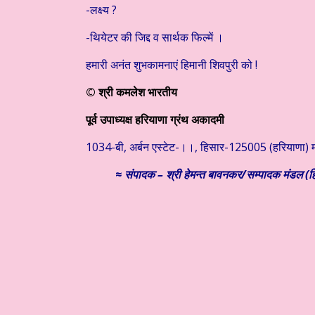
-लक्ष्य ?
-थियेटर की जिद्द व सार्थक फिल्में ।
हमारी अनंत शुभकामनाएं हिमानी शिवपुरी को !
© श्री कमलेश भारतीय
पूर्व उपाध्यक्ष हरियाणा ग्रंथ अकादमी
1034-बी, अर्बन एस्टेट-।।, हिसार-125005 (हरियाणा
≈
संपादक – श्री हेमन्त बावनकर/
सम्पादक मंडल (हि