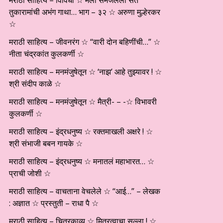
मराठी साहित्य – विविधा ☆ मला समजलेली संत
तुकारामांची अभंग गाथा… भाग – ३२ ☆ अरुणा मुल्हेरकर
☆
मराठी साहित्य – जीवनरंग ☆ “वारी दोन बहिणींची…” ☆
नीता चंद्रकांत कुलकर्णी ☆
मराठी साहित्य – मनमंजुषेतून ☆ ‘नाझ’ आहे तुझ्यावर ! ☆
श्री संदीप काळे ☆
मराठी साहित्य – मनमंजुषेतून ☆ मैत्री- – -☆ विभावरी
कुलकर्णी ☆
मराठी साहित्य – इंद्रधनुष्य ☆ रक्तमाखली अक्षरे ! ☆
श्री संभाजी बबन गायके ☆
मराठी साहित्य – इंद्रधनुष्य ☆ मनातलं महाभारत… ☆
प्राची जोशी ☆
मराठी साहित्य – वाचताना वेचलेले ☆ “आई…” – लेखक
: अज्ञात ☆ प्रस्तुती – राधा पै ☆
मराठी साहित्य – चित्रकाव्य ☆ मित्रत्वाचा सल्ला ! ☆