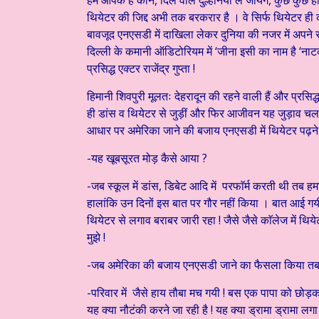
हम आपके हैं कौन, दिल वाले दुल्हनिया ले जायेंगे, कुछ कुछ
थियेटर की जिद्द अभी तक बरकरार है । वे सिर्फ थियेटर ही
बावजूद एनएसडी में दाखिला लेकर दुनिया की नजर में अपन
दिल्ली के कमानी ऑडिटोरियम में ‘जीना इसी का नाम है ‘नाटक 
प्रसिद्ध एक्टर राजेंद्र गुप्ता !
हिमानी शिवपुरी मूलतः देहरादून की रहने वाली हैं और प्रसिद्
ही डांस व थियेटर से जुड़ीं और फिर आजीवन यह जुड़ाव चल
आधार पर अमेरिका जाने की बजाय एनएसडी में थियेटर पढ़ने 
-यह खूबसूरत मोड़ कैसे आया ?
-जब स्कूल में डांस, डिबेट आदि में परफाॅर्म करती थी तब हमारे
हालांकि उन दिनों इस बात पर गौर नहीं किया । बात आई गयी 
थियेटर से लगाव बराबर जारी रहा ! जैसे जैसे काॅलेज में थि
मुझे !
-जब अमेरिका की बजाय एनएसडी जाने का फैसला किया तब परि
-परिवार में जैसे हाय तौबा मच गयी ! बस एक पापा को छो
यह क्या नौटंकी करने जा रही है ! यह क्या ड्रामा ड्रामा लगा 