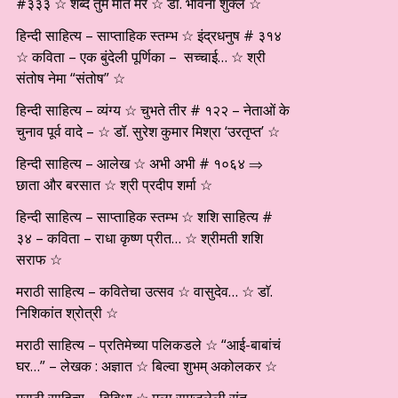
#३३३ ☆ शब्द तुम मीत मेरे ☆ डॉ. भावना शुक्ल ☆
हिन्दी साहित्य – साप्ताहिक स्तम्भ ☆ इंद्रधनुष # ३१४
☆ कविता – एक बुंदेली पूर्णिका – सच्चाई… ☆ श्री
संतोष नेमा “संतोष” ☆
हिन्दी साहित्य – व्यंग्य ☆ चुभते तीर # १२२ – नेताओं के
चुनाव पूर्व वादे – ☆ डॉ. सुरेश कुमार मिश्रा ‘उरतृप्त’ ☆
हिन्दी साहित्य – आलेख ☆ अभी अभी # १०६४ ⇒
छाता और बरसात ☆ श्री प्रदीप शर्मा ☆
हिन्दी साहित्य – साप्ताहिक स्तम्भ ☆ शशि साहित्य #
३४ – कविता – राधा कृष्ण प्रीत… ☆ श्रीमती शशि
सराफ ☆
मराठी साहित्य – कवितेचा उत्सव ☆ वासुदेव… ☆ डाॅ.
निशिकांत श्रोत्री ☆
मराठी साहित्य – प्रतिमेच्या पलिकडले ☆ “आई-बाबांचं
घर…” – लेखक : अज्ञात ☆ बिल्वा शुभम् अकोलकर ☆