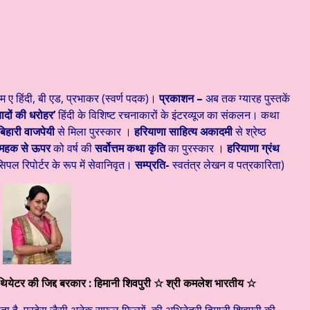
ेदनात्मक साहित्य #३३३ ☆ अहं या वहम… ☆ डॉ. मुक्ता ☆ हिन्दी साहित्य – व्यंग्
म ए हिंदी, बी एड, प्रभाकर (स्वर्ण पदक)।
प्रकाशन –
अब तक ग्यारह पुस्तकें
यादों की धरोहर’
हिंदी के विशिष्ट रचनाकारों के इंटरव्यूज का संकलन। कथा
बिहारी वाजपेयी
से मिला पुरस्कार ।
हरियाणा साहित्य अकादमी
से श्रेष्ठ
महक से ऊपर
को वर्ष की
सर्वोत्तम कथा कृति
का पुरस्कार ।
हरियाणा ग्रंथ
ंसिपल रिपोर्टर के रूप में सेवानिवृत।
सम्प्रति-
स्वतंत्र लेखन व पत्रकारिता)
 थियेटर की जिद्द बरकार : हिमानी शिवपुरी ☆ श्री कमलेश भारतीय ☆