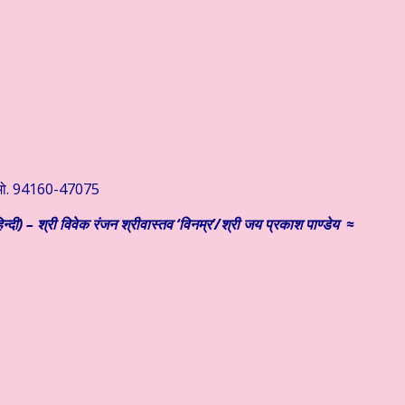
) मो. 94160-47075
न्दी) – श्री विवेक रंजन श्रीवास्तव ‘विनम्र’/श्री जय प्रकाश पाण्डेय ≈