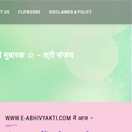
T US
FLIPBOOKS
DISCLAIMER & POLICY
दी मुबारक ☆ – श्री संजय
WWW.E-ABHIVYAKTI.COM में आज –