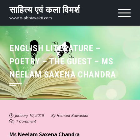
Skip
साहित्य एवं कला विमर्श
to
content
www.e-abhivyakti.com
ENGLISH LITERATURE –
POETRY – THE GUEST – MS
NEELAM SAXENA CHANDRA
January 10, 2019
By
Hemant Bawankar
1 Comment
Ms Neelam Saxena Chandra