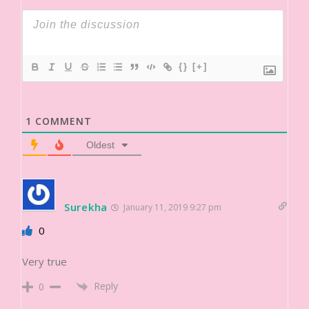
{}
[+]
1
COMMENT
Oldest
Surekha
January 11, 2019 9:27 pm
0
Very true
Reply
0