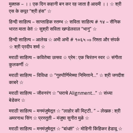
मुक्तक – ।। एक दिन कहानी बन कर रह जाता है आदमी ।। ☆ श्री
एस के कपूर “श्री हंस” ☆
हिन्दी साहित्य – साप्ताहिक स्तम्भ ☆ सविता साहित्य # १४ – सैनिक
भारत माता के!! ☆ सुश्री सविता खण्डेलवाल “भानु” ☆
हिन्दी साहित्य – आलेख ☆ अभी अभी # १०६५ ⇒ रिश्ता और संपर्क
☆ श्री प्रदीप शर्मा ☆
मराठी साहित्य – कवितेचा उत्सव ☆ प्रेम : एक चिरंतन स्वर ☆ संगीता
कुलकर्णी ☆
मराठी साहित्य – विविधा ☆ “गुरुपौर्णिमेच्या निमित्ताने…” ☆ श्री जगदीश
काबरे ☆
मराठी साहित्य – जीवनरंग ☆ ”घराचे Alignment…” ☆ संध्या
बेडेकर ☆
मराठी साहित्य – मनमंजुषेतून ☆ “लाहोर की मिट्टी.. ” – लेखक : श्री
अमरनाथ सिंग ☆ प्रस्तुती – मंजुषा सुनीत मुळे ☆
मराठी साहित्य – मनमंजुषेतून ☆ “बांध!!!” ☆ मोहिनी किंहिकर हेडावू ☆