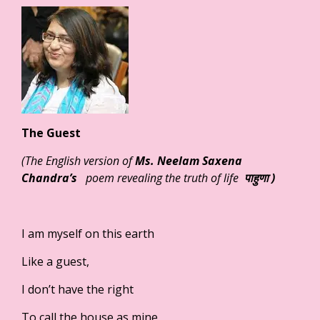
The Guest
(The English version of
Ms. Neelam Saxena
Chandra’s
poem revealing the truth of life
पाहुणा
)
I am myself on this earth
Like a guest,
I don’t have the right
To call the house as mine,