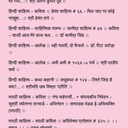
मर गया… ☆ श्री अरुण कुमार दुबे ☆
हिन्दी साहित्य – कविता ☆ हेमंत साहित्य # ६६ – मिल जाए गर कोई
नाख़ुश… ☆ श्री हेमंत तारे ☆
हिन्दी साहित्य – साहित्यिक स्तम्भ ☆ सत्येंद्र साहित्य # ७४ ☆ कविता
– साथी आज मेरे साथ चल… ☆ डॉ सत्येंद्र सिंह ☆
हिन्दी साहित्य – आलेख ☆ वही गलती, दो फैसले ☆ डॉ. रीटा अरोड़ा
☆
हिन्दी साहित्य – आलेख ☆ अभी अभी # १०६४ ⇒ पर्स ☆ श्री प्रदीप
शर्मा ☆
हिन्दी साहित्य – कथा कहानी ☆ लघुकथा # १२४ – रिश्ते जिंदा है
क्या?… ☆ श्रीमति उमा मिश्रा ‘प्रीति’ ☆
मराठी साहित्य – कविता ☆ गंगा माहेराची… + संपादकीय निवेदन –
सुश्री ज्योत्स्ना तानवडे – अभिनंदन ☆ सम्पादक मंडळ ई-अभिव्यक्ति
(मराठी) ☆
मराठी साहित्य – मराठी कविता ☆ कवितेच्या प्रदेशात # ३२५ ☆ ।।
गझल ।। ☆ प्रभा सोनवणे ☆