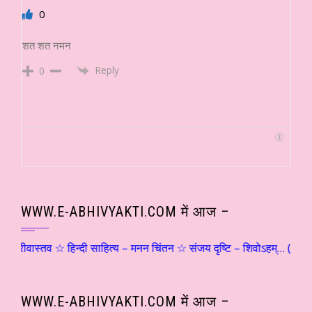
0
शत शत नमन
Reply
0
WWW.E-ABHIVYAKTI.COM में आज –
्तव ☆ हिन्दी साहित्य – मनन चिंतन ☆ संजय दृष्टि – शिवोऽहम्… (२) ☆ श्री स
WWW.E-ABHIVYAKTI.COM में आज –