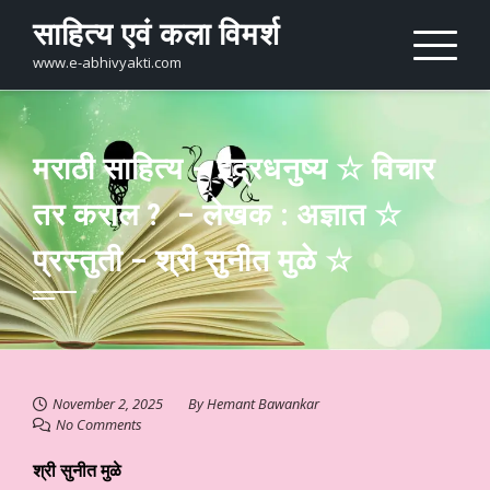
Skip
साहित्य एवं कला विमर्श
to
content
www.e-abhivyakti.com
मराठी साहित्य – इंद्रधनुष्य ☆ विचार
तर कराल ? – लेखक : अज्ञात ☆
प्रस्तुती – श्री सुनीत मुळे ☆
November 2, 2025
By
Hemant Bawankar
No Comments
श्री सुनीत मुळे