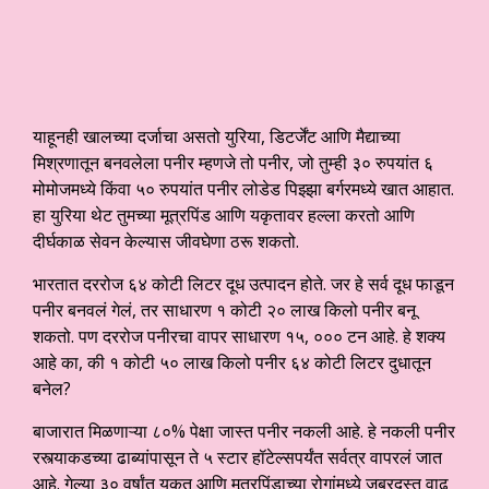
याहूनही खालच्या दर्जाचा असतो युरिया, डिटर्जेंट आणि मैद्याच्या
मिश्रणातून बनवलेला पनीर म्हणजे तो पनीर, जो तुम्ही ३० रुपयांत ६
मोमोजमध्ये किंवा ५० रुपयांत पनीर लोडेड पिझ्झा बर्गरमध्ये खात आहात.
हा युरिया थेट तुमच्या मूत्रपिंड आणि यकृतावर हल्ला करतो आणि
दीर्घकाळ सेवन केल्यास जीवघेणा ठरू शकतो.
भारतात दररोज ६४ कोटी लिटर दूध उत्पादन होते. जर हे सर्व दूध फाडून
पनीर बनवलं गेलं, तर साधारण १ कोटी २० लाख किलो पनीर बनू
शकतो. पण दररोज पनीरचा वापर साधारण १५, ००० टन आहे. हे शक्य
आहे का, की १ कोटी ५० लाख किलो पनीर ६४ कोटी लिटर दुधातून
बनेल?
बाजारात मिळणाऱ्या ८०% पेक्षा जास्त पनीर नकली आहे. हे नकली पनीर
रस्त्याकडच्या ढाब्यांपासून ते ५ स्टार हॉटेल्सपर्यंत सर्वत्र वापरलं जात
आहे. गेल्या ३० वर्षांत यकृत आणि मूत्रपिंडाच्या रोगांमध्ये जबरदस्त वाढ