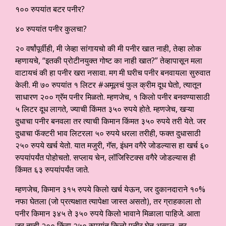
१०० रुपयांत बटर पनीर?
४० रुपयांत पनीर कुलचा?
२० वर्षांपूर्वीही, मी जेव्हा सांगायचो की मी पनीर खात नाही, तेव्हा लोक
म्हणायचे, “इतकी प्रोटीनयुक्त गोष्ट का नाही खात?” तेव्हापासून मला
वाटायचं की हा पनीर खरा नसावा. मग मी घरीच पनीर बनवायला सुरुवात
केली. मी ७० रुपयांत १ लिटर #अमूलचं फुल क्रीम दूध घेतो, त्यातून
साधारण २०० ग्रॅम पनीर मिळतो. म्हणजेच, १ किलो पनीर बनवण्यासाठी
५ लिटर दूध लागते, ज्याची किंमत ३५० रुपये होते. म्हणजेच, खऱ्या
दुधाचा पनीर बनवला तर त्याची किमान किंमत ३५० रुपये तरी येते. जर
दुधाचा फॅक्टरी भाव लिटरला ५० रुपये धरला तरीही, फक्त दुधासाठी
२५० रुपये खर्च येतो. यात मजुरी, गॅस, इंधन वगैरे जोडल्यास हा खर्च ६०
रुपयांपर्यंत पोहोचतो. सप्लाय चेन, लॉजिस्टिक्स वगैरे जोडल्यास ही
किंमत ६३ रुपयांपर्यंत जाते.
म्हणजेच, किमान ३१५ रुपये किलो खर्च येऊन, जर दुकानदाराने १०%
नफा घेतला (जो प्रत्यक्षात त्यापेक्षा जास्त असतो), तर ग्राहकाला तो
पनीर किमान ३४५ ते ३५० रुपये किलो भावाने मिळाला पाहिजे. आता
जर तुम्ही २०० किंवा २५० रुपयांत किलो पनीर घेत असाल, तर