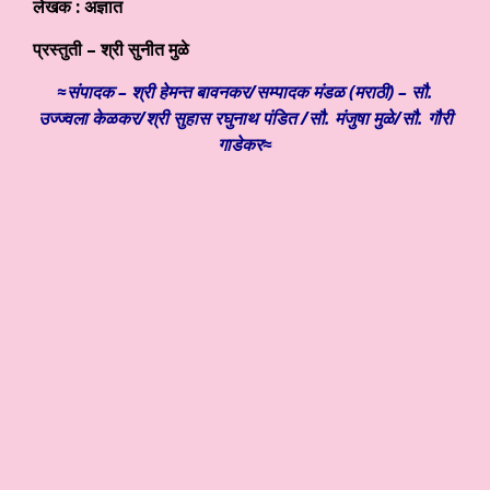
लेखक : अज्ञात
प्रस्तुती – श्री सुनीत मुळे
≈संपादक – श्री हेमन्त बावनकर/
सम्पादक मंडळ (मराठी) – सौ.
उज्ज्वला केळकर/श्री सुहास रघुनाथ पंडित /सौ. मंजुषा मुळे/सौ. गौरी
गाडेकर≈