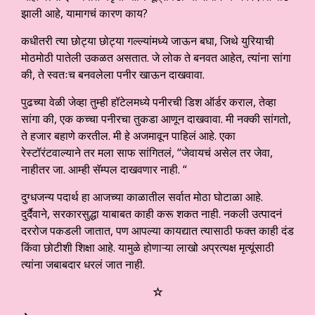
झाली आहे, यामागचं कारण काय?
कधीतरी त्या छोट्या छोट्या गल्ल्यांमध्ये जाऊन बघा, जिथे युरियाची
मोठमोठी पातेली उकळत असतात. जे लोक ते बनवत आहेत, त्यांना सांगा
की, ते स्वतःच बनवलेला पनीर खाऊन दाखवावा.
पुढच्या वेळी जेव्हा तुम्ही हॉटेलमध्ये पनीरची डिश ऑर्डर कराल, तेव्हा
सांगा की, एक कच्चा पनीरचा तुकडा आणून दाखवावा. मी नक्की सांगतो,
ते हजार बहाणे करतील. मी हे अजमावून पाहिलं आहे. एका
रेस्टॉरंटवाल्याने तर मला साफ सांगितलं, “जेवायचं असेल तर जेवा,
नाहीतर जा. आम्ही सॅम्पल दाखवणार नाही. “
दुग्धजन्य पदार्थ हा आजच्या काळातील सर्वात मोठा घोटाळा आहे.
दुर्दैवाने, सरकारसुद्धा याबाबत काही करू शकत नाही. नकली उत्पादनं
दररोज पकडली जातात, पण आपल्या कायद्यात त्यासाठी फक्त काही दंड
किंवा छोटीशी शिक्षा आहे. यामुळे होणाऱ्या लाखो अप्रत्यक्ष मृत्यूंसाठी
त्यांना जबाबदार धरलं जात नाही.
☆