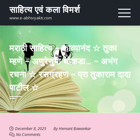
Skip
साहित्य एवं कला विमर्श
to
content
www.e-abhivyakti.com
मराठी साहित्य – काव्यानंद ☆ तुका
म्हणे – अणुरेणुया थोकडा… – अभंग
रचना ☆ रसग्रहण – प्रा तुकाराम दादा
पाटील ☆
December 8, 2025
By
Hemant Bawankar
No Comments