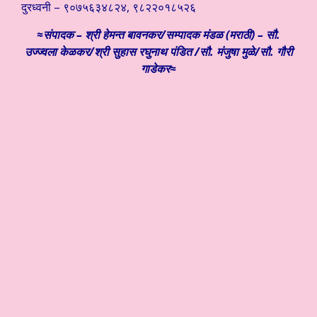
दुरध्वनी – ९०७५६३४८२४, ९८२२०१८५२६
≈संपादक – श्री हेमन्त बावनकर/
सम्पादक मंडळ (मराठी) – सौ.
उज्ज्वला केळकर/श्री सुहास रघुनाथ पंडित /सौ. मंजुषा मुळे/सौ. गौरी
गाडेकर≈