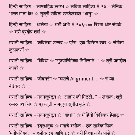
हिन्दी साहित्य – साप्ताहिक स्तम्भ ☆ सविता साहित्य # १४ – सैनिक
भारत माता के!! ☆ सुश्री सविता खण्डेलवाल “भानु” ☆
हिन्दी साहित्य – आलेख ☆ अभी अभी # १०६५ ⇒ रिश्ता और संपर्क
☆ श्री प्रदीप शर्मा ☆
मराठी साहित्य – कवितेचा उत्सव ☆ प्रेम : एक चिरंतन स्वर ☆ संगीता
कुलकर्णी ☆
मराठी साहित्य – विविधा ☆ “गुरुपौर्णिमेच्या निमित्ताने…” ☆ श्री जगदीश
काबरे ☆
मराठी साहित्य – जीवनरंग ☆ ”घराचे Alignment…” ☆ संध्या
बेडेकर ☆
मराठी साहित्य – मनमंजुषेतून ☆ “लाहोर की मिट्टी.. ” – लेखक : श्री
अमरनाथ सिंग ☆ प्रस्तुती – मंजुषा सुनीत मुळे ☆
मराठी साहित्य – मनमंजुषेतून ☆ “बांध!!!” ☆ मोहिनी किंहिकर हेडावू ☆
मराठी साहित्य – इंद्रधनुष्य ☆ मनाचे श्लोक – एक सार्वकालिक
‘मनोपनिषद’… – श्लोक ८७ आणि ८८ ☆ श्री विश्वास देशपांडे ☆