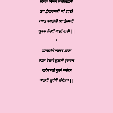
हिरवा निसर्ग सभोवताली
उंच झेपावणारी गर्द झाडी
त्यात वसलेली आजोळाची
सुबक ठेंगणी माझी वाडी ||
*
सारवलेले स्वच्छ अंगण
त्यात देखणे तुळशी वृंदावन
बागेमधली फुले मनोहर
घालती सुगंधी संमोहन ||