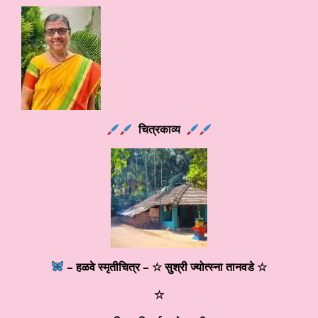
चित्रकाव्य
– हळवे स्मृतीचित्र – ☆ सुश्री ज्योत्स्ना तानवडे ☆
☆