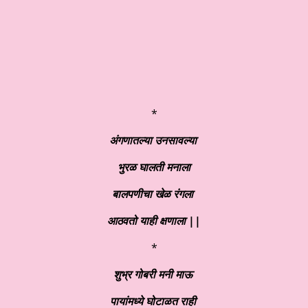
*
अंगणातल्या उनसावल्या
भुरळ घालती मनाला
बालपणीचा खेळ रंगला
आठवतो याही क्षणाला ||
*
शुभ्र गोबरी मनी माऊ
पायांमध्ये घोटाळत राही