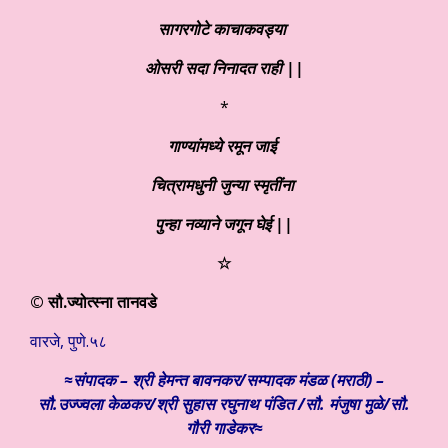
सागरगोटे काचाकवड्या
ओसरी सदा निनादत राही ||
*
गाण्यांमध्ये रमून जाई
चित्रामधुनी जुन्या स्मृतींना
पुन्हा नव्याने जगून घेई ||
☆
© सौ.ज्योत्स्ना तानवडे
वारजे, पुणे.५८
≈संपादक – श्री हेमन्त बावनकर/
सम्पादक मंडळ (मराठी) –
सौ.उज्ज्वला केळकर/श्री सुहास रघुनाथ पंडित /सौ. मंजुषा मुळे/सौ.
गौरी गाडेकर≈