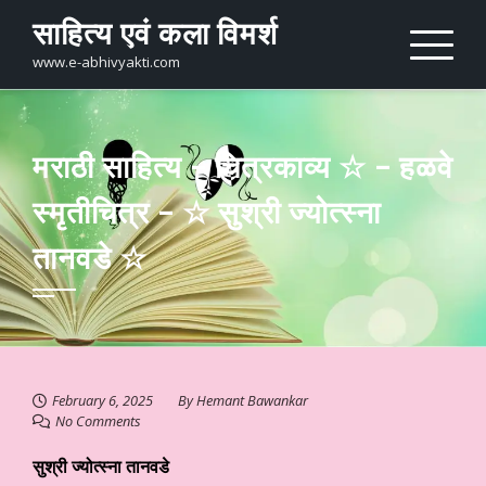
Skip
साहित्य एवं कला विमर्श
to
content
www.e-abhivyakti.com
मराठी साहित्य – चित्रकाव्य ☆ – हळवे
स्मृतीचित्र – ☆ सुश्री ज्योत्स्ना
तानवडे ☆
February 6, 2025
By
Hemant Bawankar
No Comments
सुश्री ज्योत्स्ना तानवडे