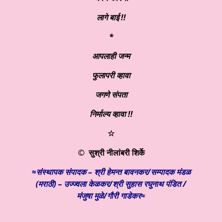
लागे बाई !!
*
आपलाही जन्म
फुलापरी व्हावा
जगणे संपता
निर्माल्य व्हावा !!
☆
© सुश्री नीलांबरी शिर्के
≈संस्थापक संपादक – श्री हेमन्त बावनकर/
सम्पादक मंडळ
(मराठी) – उज्ज्वला केळकर/श्री सुहास रघुनाथ पंडित /
मंजुषा मुळे/गौरी गाडेकर≈