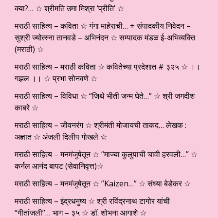
क्या?… ☆ श्रीमति उमा मिश्रा ‘प्रीति’ ☆
मराठी साहित्य – कविता ☆ गंगा माहेराची… + संपादकीय निवेदन –
सुश्री ज्योत्स्ना तानवडे – अभिनंदन ☆ सम्पादक मंडळ ई-अभिव्यक्ति
(मराठी) ☆
मराठी साहित्य – मराठी कविता ☆ कवितेच्या प्रदेशात # ३२५ ☆ ।।
गझल ।। ☆ प्रभा सोनवणे ☆
मराठी साहित्य – विविधा ☆ “जिथे भीती जन्म घेते…” ☆ श्री जगदीश
काबरे ☆
मराठी साहित्य – जीवनरंग ☆ श्रीमंती मोजायची ताकद… लेखक :
अज्ञात ☆ अंजली दिलीप गोखले ☆
मराठी साहित्य – मनमंजुषेतून ☆ “माज्या कुलुपाची चावी हरवली…” ☆
कर्नल आनंद बापट (सेवानिवृत्त)☆
मराठी साहित्य – मनमंजुषेतून ☆ ”Kaizen…” ☆ संध्या बेडेकर ☆
मराठी साहित्य – इंद्रधनुष्य ☆ श्री रविंद्रनाथ टागोर यांची
“गीतांजली”… भाग – ३५ ☆ डॉ. शोभना आगाशे ☆