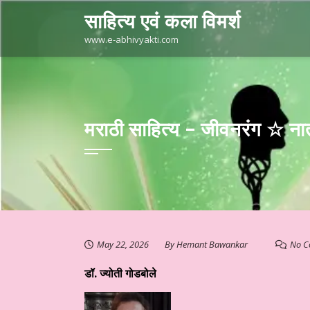
Skip
साहित्य एवं कला विमर्श
to
content
www.e-abhivyakti.com
मराठी साहित्य – जीवनरंग ☆ नात
May 22, 2026
By
Hemant Bawankar
No C
डॉ. ज्योती गोडबोले
ी साहित्य – आलेख ☆ काशी की रामलीला ☆ डॉ अमिताभ शंकर राय चौधरी ☆ हिन्दी 