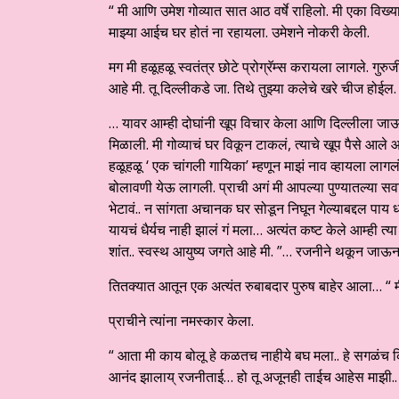
“ मी आणि उमेश गोव्यात सात आठ वर्षे राहिलो. मी एका विख्
माझ्या आईच घर होतं ना रहायला. उमेशने नोकरी केली.
मग मी हळूहळू स्वतंत्र छोटे प्रोग्रॅम्स करायला लागले. गुरुज
आहे मी. तू दिल्लीकडे जा. तिथे तुझ्या कलेचे खरे चीज होईल. 
… यावर आम्ही दोघांनी खूप विचार केला आणि दिल्लीला जा
मिळाली. मी गोव्याचं घर विकून टाकलं, त्याचे खूप पैसे आले
हळूहळू ‘ एक चांगली गायिका’ म्हणून माझं नाव व्हायला लागलं
बोलावणी येऊ लागली. प्राची अगं मी आपल्या पुण्यातल्या सवाई 
भेटावं.. न सांगता अचानक घर सोडून निघून गेल्याबद्दल पाय 
यायचं धैर्यच नाही झालं गं मला… अत्यंत कष्ट केले आम्ही
शांत.. स्वस्थ आयुष्य जगते आहे मी. ”… रजनीने थकून जाऊन
तितक्यात आतून एक अत्यंत रुबाबदार पुरुष बाहेर आला… “ मी 
प्राचीने त्यांना नमस्कार केला.
“ आता मी काय बोलू हे कळतच नाहीये बघ मला.. हे सगळंच क
आनंद झालाय् रजनीताई… हो तू अजूनही ताईच आहेस माझी.. पू