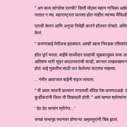
“ अग काय सांगतेस प्राची? किती मोठ्या महान गायिका आहेत त
गातात ग त्या. महाराष्ट्रात फारशा होत नाहीत त्यांच्या मैफि
प्राची केतन आणि अनुजा तिघेही कारने हॉलवर पोचले. अतिशय अ
केलं.
“ करुणाबाई येतीलच इतक्यात. आम्ही खास निवडक रसिकांसाठी
हॉल पूर्ण भरला. बाईंचे साथीदार वाद्यांची जुळवाजुळव करू ल
अतिशय भारी सुंदर काठापदराची साडी, कानात लखलखणाऱ्या हि
होतं. बाई नुकतीच साठी पार केलेल्या वाटतच नव्हत्या.
… गंभीर आवाजात बाईनी षड्ज लावला.
“ मी आता सावनी कल्याण रागातली बंदिश पेश करणारआहे. स
कुर्डीकरांनी तिला ती शिकवली होती. ” असं म्हणत श्रोत्यां
‘ देव देव सत्संग श्रीरंगा… ‘
सगळं सभागृह त्यानंतर होणाऱ्या अमृतसुरांनी चिंब झालं.