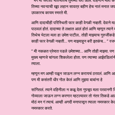
“ मग मी जराशी भीतभीतच तुमच्या घरी आले. वहिनीनं मला क
तिच्या नवऱ्याची खूप लहान सावत्र बहीण हेच नातं मनात जपल
उपकारच कायम स्मरते मी.
आणि दादाचीही परिस्थिती फार काही वेगळी नव्हती. देवाने म
पाठवलं होतं. दादाच्या ते लक्षात आलं होतं आणि म्हणून त्य
तिथेच भेटला मला हा उमेश पाटील.. तोही माझ्याच गुरुजींक
काही फार वेगळी नव्हती… पण माझ्याहून बरी इतकंच… “ रज
“ मी नकळत प्रेमात पडले उमेशच्या… आणि तोही माझ्या. पण घ
मुख्य म्हणजे चांगला शिकलेला होता. पण त्याच्या आईवडिलां
त्याला.
म्हणून मग आम्ही पळून जाऊन लग्न करायचं ठरवलं. आणि आपल
पण मी कसंतरी धीर गोल केलं आणि तुझ्या बाबांना हे
सांगितलं. त्याने वहिनीला न कळू देता गुपचूप मला परवानगी 
गोव्याला जाऊन लग्न करणार म्हटल्यावर तो नंतर तिकडे आला
मोठं मन गं त्याचं. आम्ही अगदी मनापासून त्याला नमस्कार के
नमस्कार करते.