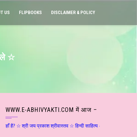
T US
FLIPBOOKS
DISCLAIMER & POLICY
ोले ☆
WWW.E-ABHIVYAKTI.COM में आज –
्री जय प्रकाश श्रीवास्तव ☆ हिन्दी साहित्य – मनन चिंतन ☆ संजय दृष्टि – श