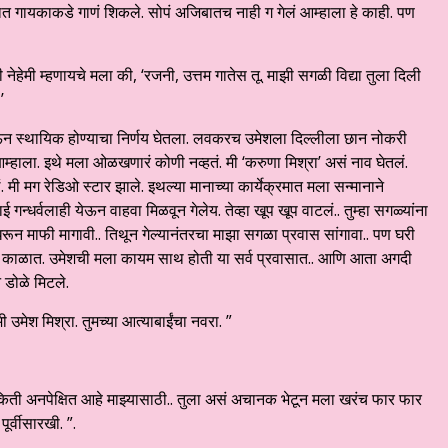
यात गायकाकडे गाणं शिकले. सोपं अजिबातच नाही ग गेलं आम्हाला हे काही. पण
ी नेहेमी म्हणायचे मला की, ‘रजनी, उत्तम गातेस तू. माझी सगळी विद्या तुला दिली
’
ऊन स्थायिक होण्याचा निर्णय घेतला. लवकरच उमेशला दिल्लीला छान नोकरी
 आम्हाला. इथे मला ओळखणारं कोणी नव्हतं. मी ‘करुणा मिश्रा’ असं नाव घेतलं.
. मी मग रेडिओ स्टार झाले. इथल्या मानाच्या कार्येक्रमात मला सन्मानाने
गन्धर्वलाही येऊन वाहवा मिळवून गेलेय. तेव्हा खूप खूप वाटलं.. तुम्हा सगळ्यांना
धरून माफी मागावी.. तिथून गेल्यानंतरचा माझा सगळा प्रवास सांगावा.. पण घरी
 त्या काळात. उमेशची मला कायम साथ होती या सर्व प्रवासात.. आणि आता अगदी
 डोळे मिटले.
उमेश मिश्रा. तुमच्या आत्याबाईंचा नवरा. ”
िती अनपेक्षित आहे माझ्यासाठी.. तुला असं अचानक भेटून मला खरंच फार फार
र्वीसारखी. ”.