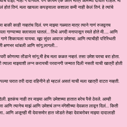
धीच वाईट नाही ग वागवलं. पण कायम एक अंतर मात्र आमच्या दोघीत राहिलं. मी
ं होतं तिनं. मला खायला कपड्याला कशाला कमी नाही केलं तिनं. हे त्यांचे
ला बाकी काही नव्हतंच दिलं. पण
माझ्या गळ्यात मात्र त्याने गाणं रुजवूनच
ाने मला गाण्याच्या क्लासला घातलं… तिथे अगदी मनापासून रमले होते मी….. आणि
डे गाणे शिकायला यायचा. खूप सुंदर आवाज उमेशचा. आणि त्याचीही परिस्थिती
नी क्षणभर थांबली आणि सांगू लागली…
री कोणत्या तोंडाने सांगू मी हेच मला कळत नव्हतं. तसा उमेश घरचा बरा होता.
नी त्याला माझ्याशी लग्न करायची परवानगी जन्मात दिली नसती याची खात्री होती
्या घरात तरी दादा वहिनीने हो म्हटलं असतं याची मला खात्री वाटत नव्हती.
दिली. इतकंच नाही तर माझ्या आणि उमेशच्या हातात बरेच पैसे ठेवले. आम्ही
 आणि त्यानेच माझं आणि उमेशचं लग्न मंगेशीच्या देवळात लावून दिलं… किती
ला.. आणि अजूनही मी देवासमोर हात जोडते तेव्हा देवाबरोबर माझ्या दादालाही