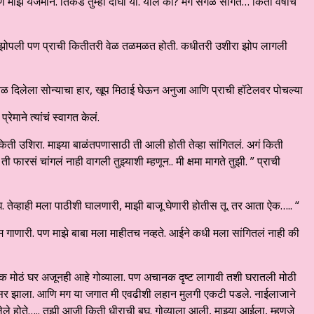
ि माझे यजमान. तिकडे तुम्ही दोघी या. याल का? मग सगळं सांगते… किती वर्षांचं
गाढ झोपली पण प्राची कितीतरी वेळ तळमळत होती. कधीतरी उशीरा झोप लागली
 दिलेला सोन्याचा हार, खूप मिठाई घेऊन अनुजा आणि प्राची हॉटेलवर पोचल्या
रेमाने त्यांचं स्वागत केलं.
किती उशिरा. माझ्या बाळंतपणासाठी ती आली होती तेव्हा सांगितलं. अगं किती
ारसं चांगलं नाही वागली तुझ्याशी म्हणून.. मी क्षमा मागते तुझी. ” प्राची
. तेव्हाही मला पाठीशी घालणारी, माझी बाजू घेणारी होतीस तू. तर आता ऐक….. “
म गाणारी. पण माझे बाबा मला माहीतच नव्हते. आईने कधी मला सांगितलं नाही की
 मोठं घर अजूनही आहे गोव्याला. पण अचानक दृष्ट लागावी तशी घरातली मोठी
ॅन्सर झाला. आणि मग या जगात मी एवढीशी लहान मुलगी एकटी पडले. नाईलाजाने
लेले होते….. तुझी आजी किती धीराची बघ. गोव्याला आली, माझ्या आईला, म्हणजे