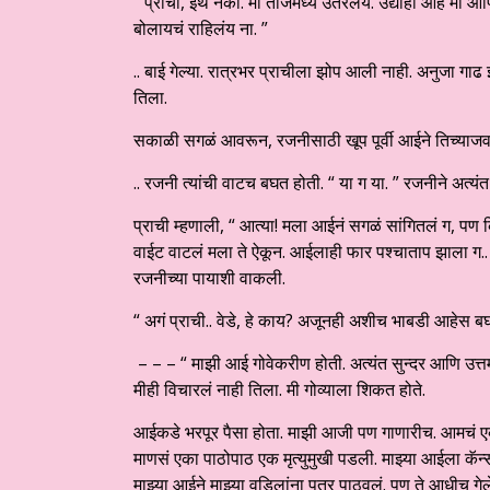
“ प्राची, इथं नको. मी ताजमध्ये उतरलेय. उद्याही आहे मी आण
बोलायचं राहिलंय ना. ”
.. बाई गेल्या. रात्रभर प्राचीला झोप आली नाही. अनुजा 
तिला.
सकाळी सगळं आवरून, रजनीसाठी खूप पूर्वी आईने तिच्याजवळ
.. रजनी त्यांची वाटच बघत होती. “ या ग या. ” रजनीने अत्यंत प्
प्राची म्हणाली, “ आत्या! मला आईनं सगळं सांगितलं ग, पण 
वाईट वाटलं मला ते ऐकून. आईलाही फार पश्चाताप झाला ग.. ती फ
रजनीच्या पायाशी वाकली.
“ अगं प्राची.. वेडे, हे काय? अजूनही अशीच भाबडी आहेस बघ
– – – “ माझी आई गोवेकरीण होती. अत्यंत सुन्दर आणि उत्त
मीही विचारलं नाही तिला. मी गोव्याला शिकत होते.
आईकडे भरपूर पैसा होता. माझी आजी पण गाणारीच. आमचं एक
माणसं एका पाठोपाठ एक मृत्युमुखी पडली. माझ्या आईला क
माझ्या आईने माझ्या वडिलांना पत्र पाठवलं. पण ते आधीच गे