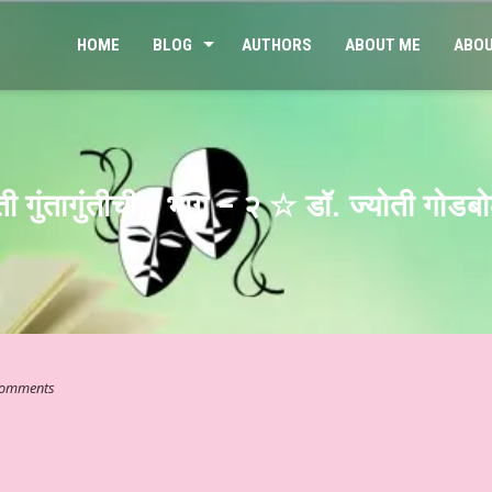
HOME
BLOG
AUTHORS
ABOUT ME
ABOU
ी गुंतागुंतीची… भाग – २ ☆ डॉ. ज्योती गोडब
omments
साहित्य – साप्ताहिक स्तम्भ ☆ जय प्रकाश के नवगीत # १५५ ☆ शहर कहाँ है? ☆ श