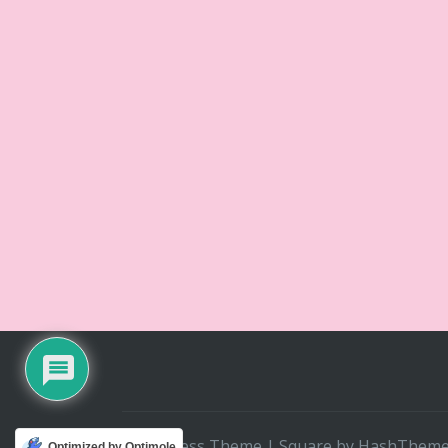
WordPress Theme
|
Square
by HashThem
Optimized by Optimole