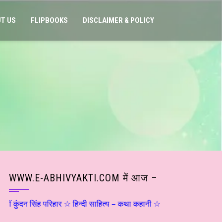
T US
FLIPBOOKS
DISCLAIMER & POLICY
WWW.E-ABHIVYAKTI.COM में आज –
ंदन सिंह परिहार ☆ हिन्दी साहित्य – कथा कहानी ☆ ≈ मॉरिशस से ≈ गद्य क्षणि