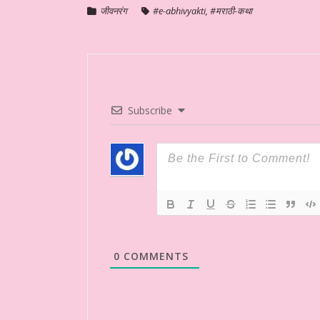
जीवनरंग
#e-abhivyakti
,
#मराठी-कथा
Subscribe
0
COMMENTS