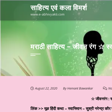
Skip
साहित्य एवं कला विमर्श
to
content
www.e-abhivyakti.com
मराठी साहित्य – जीवन रंग ☆ स्
August 22, 2020
By
Hemant Bawankar
No
☆ जीवनरंग : स
प्रस्तुत है आज का साहित्य
हिन्दी साहित्य – साप्ताहिक स्तम्भ ☆ परिहार ज
लिंक >> मूळ हिंदी कथा –
स्वाभिमान – सुश्री नरेन्द्र कौर