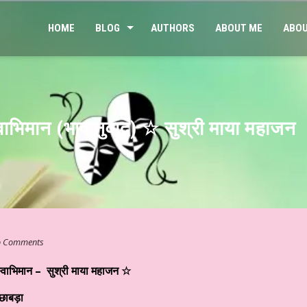
HOME
BLOG
AUTHORS
ABOUT ME
ABOU
वाभिमान (भावानुवाद) ☆ सुश्री माया महाजन
 Comments
्वाभिमान – सुश्री माया महाजन ☆
ी का साहित्यिक संसार # ३४४ ☆ व्यंग्य – शीतल भाई और शान्ति की खोज ☆ डॉ कु
 छाबड़ा