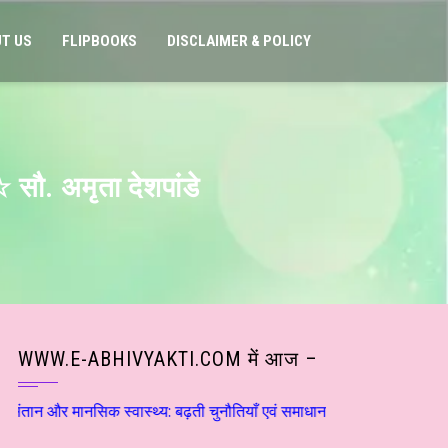
T US
FLIPBOOKS
DISCLAIMER & POLICY
 सौ. अमृता देशपांडे
WWW.E-ABHIVYAKTI.COM में आज –
िक स्वास्थ्य: बढ़ती चुनौतियाँ एवं समाधान ☆ डाॅ राकेश सक्सेना ☆ हिन्दी सा