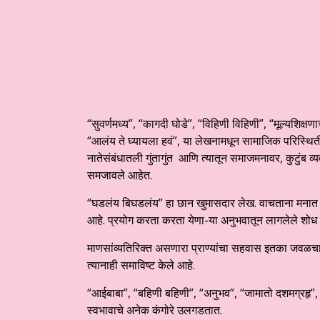
“सुवर्णमध्य”, “कागदी घोडे”, “विहिणी विहिणी”, “मूल्यशिक्षण
“आलंय ते घ्यायला हवं”, या लेखनामधून सामाजिक परिस्थिती,
नातेसंबंधातली गुंतागुंत आणि त्यातून समाजमनावर, कुटुंब व
समजावले आहेत.
“घडलंय बिघडलंय” हा छान खुमासदार लेख. वाचताना मनात खुद
आहे. प्रयोग करता करता येणा-या अनुभवातून लागलेले शोध व त्य
माणसांव्यतिरिक्त असणारा प्राण्यांचा सहवास इतका जवळ
त्यानाही समाविष्ट केले आहे.
“आईबाबा”, “बहिणी बहिणी”, “अनुभव”, “जामातो दशमग्रहृ”, 
स्वभावाचे अनेक कंगोरे उलगडतात.