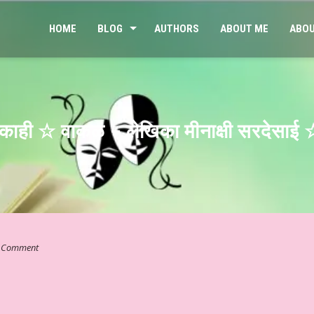
HOME
BLOG
AUTHORS
ABOUT ME
ABOU
ू काही ☆ वाकळ – लेखिका मीनाक्षी सरदेसाई ☆
 Comment
 कुछ…” ☆ श्री कमलेश भारतीय ☆ हिन्दी साहित्य – आलेख ☆ जेन जी संतान और मानस