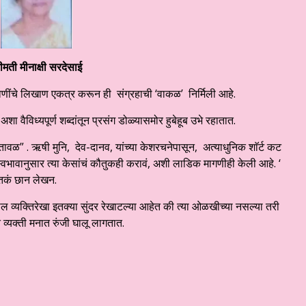
रीमती मीनाक्षी सरदेसाई
ठवणींचे लिखाण एकत्र करून ही संग्रहाची ‘वाकळ’ निर्मिली आहे.
 वैविध्यपूर्ण शब्दांतून प्रसंग डोळ्यासमोर हुबेहूब उभे रहातात.
तावळ” . ऋषी मुनि, देव-दानव, यांच्या केशरचनेपासून, अत्याधुनिक शाॅर्ट कट
्वभावानुसार त्या केसांचं कौतुकही करावं, अशी लाडिक मागणीही केली आहे. ‘
 इतकं छान लेखन.
ील व्यक्तिरेखा इतक्या सुंदर रेखाटल्या आहेत की त्या ओळखीच्या नसल्या तरी
व्यक्ती मनात रुंजी घालू लागतात.