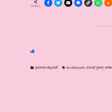
SHARES
पुस्तकांवर बोलू काही
#e-abhivyakti
,
#मराठी_पुस्तक_समीक्षा