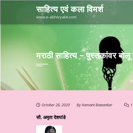
Skip
साहित्य एवं कला विमर्श
to
content
www.e-abhivyakti.com
मराठी साहित्य – पुस्तकांवर बोल
October 28, 2020
By
Hemant Bawankar
1
सौ. अमृता देशपांडे
स्तुत है आज का साहित्य
हिन्दी साहित्य – कथा कहानी ☆ लघुकथा – “खोया हुआ