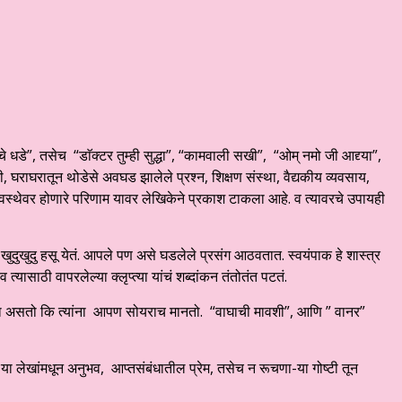
ाचे धडे”, तसेच “डाॅक्टर तुम्ही सुद्धा”, “कामवाली सखी”, “ओम् नमो जी आद्द्या”,
 घराघरातून थोडेसे अवघड झालेले प्रश्न, शिक्षण संस्था, वैद्यकीय व्यवसाय,
्यवस्थेवर होणारे परिणाम यावर लेखिकेने प्रकाश टाकला आहे. व त्यावरचे उपायही
ुखुदु हसू येतं. आपले पण असे घडलेले प्रसंग आठवतात. स्वयंपाक हे शास्त्र
ासाठी वापरलेल्या क्लृप्त्या यांचं शब्दांकन तंतोतंत पटतं.
चा असतो कि त्यांना आपण सोयराच मानतो. “वाघाची मावशी”, आणि ” वानर”
या लेखांमधून अनुभव, आप्तसंबंधातील प्रेम, तसेच न रूचणा-या गोष्टी तून