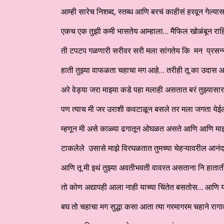
आम्ही सारेच निशब्द, स्तब्ध आणि बरचं काहीसं हरवून गेल्य
एकच एक तुझी कमी भासतेय आम्हाला… मैफिल खोळंबून राह
ती टपटप गळणारी सरीवर सरी मला सांगतेय कि मन प्रसन
हाती तुझ्या वाफळता चहाचा मग आहे… तरीही तू का उदास 
अरे वेड्या जरा माझ्या कडे पहा मलाही असतात बरं तुझ्यासार
पण त्याच मी जर उराशी कवटाळून बसले तर मला जगता येईल
म्हणून मी असे काळ्या ढगातून ओघळत असते आणि आणि माझ्य
टाकलेले उसासे माझे विरघळतात तुमच्या चेहऱ्यावरील आनंदात ज
आणि तू मी इथं तुझ्या अवतीभवती वावरत असताना नि हाता
तो कोण अद्यापही आला नाही याच्या चिंतेत बसतोस… आणि य
बघ तो चहाचा मग सुद्धा कसा आता त्या गरमागरम चहाने रागा