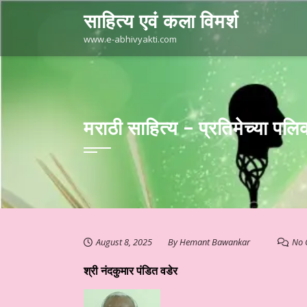
Skip
साहित्य एवं कला विमर्श
to
content
www.e-abhivyakti.com
मराठी साहित्य – प्रतिमेच्या पल
August 8, 2025
By
Hemant Bawankar
No 
श्री नंदकुमार पंडित वडेर
तुत है आज का साहित्य
हिन्दी साहित्य – कथा कहानी ☆ लघुकथा – “खोया हुआ क