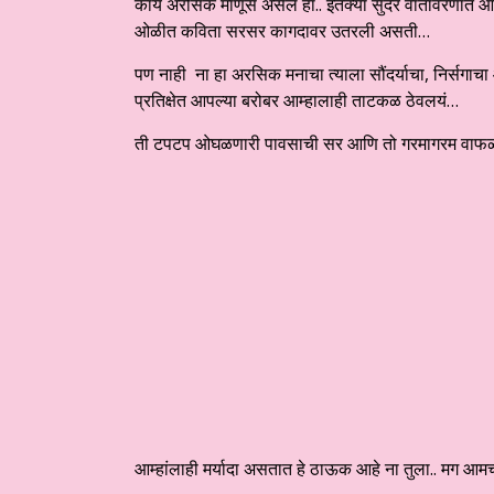
काय अरसिक माणूस असेल हा.. इतक्या सुंदर वातावरणात आ
ओळीत कविता सरसर कागदावर उतरली असती…
पण नाही ना हा अरसिक मनाचा त्याला सौंदर्याचा, निर्सगा
प्रतिक्षेत आपल्या बरोबर आम्हालाही ताटकळ ठेवलयं…
ती टपटप ओघळणारी पावसाची सर आणि तो गरमागरम वाफळता चह
आम्हांलाही मर्यादा असतात हे ठाऊक आहे ना तुला.. मग आ