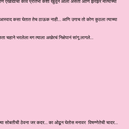
णि एखाद्याची कवि प्रतिभा कशी खुलून आली असती आणि झरझर मोत्यांच्या
चा आस्वाद कसा घेतात तेच ठाऊक नाही… आणि उगाच तो कोण कुठला त्याच्या
ाने भरलेला मग त्याला अखेरचं निक्षेपानं सांगू लागले…
मच्या सोबतीची ठेवना जर कदर… का ओढून घेतोस मनावर विषण्णेतेची चादर…