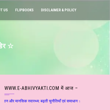
T US
FLIPBOOKS
DISCLAIMER & POLICY
वडेर ☆
WWW.E-ABHIVYAKTI.COM में आज –
 स्वास्थ्य: बढ़ती चुनौतियाँ एवं समाधान ☆ डाॅ राकेश सक्सेना ☆ हिन्दी साहि