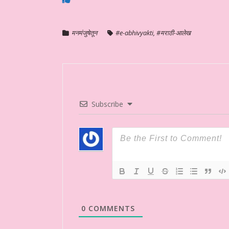
मनमंजुषेतून
#e-abhivyakti
,
#मराठी-आलेख
Subscribe
0
COMMENTS