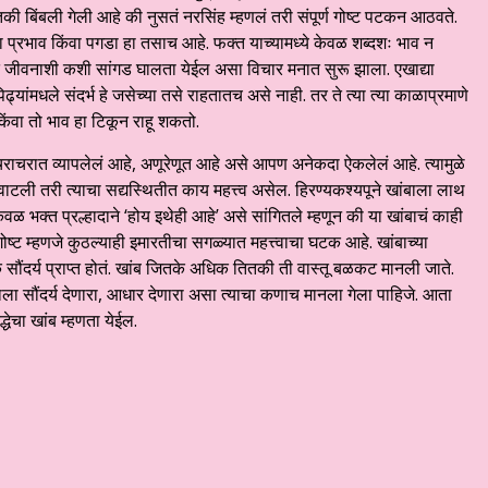
ी बिंबली गेली आहे की नुसतं नरसिंह म्हणलं तरी संपूर्ण गोष्ट पटकन आठवते.
्रभाव किंवा पगडा हा तसाच आहे. फक्त याच्यामध्ये केवळ शब्दशः भाव न
तिगत जीवनाशी कशी सांगड घालता येईल असा विचार मनात सुरू झाला. एखाद्या
 पिढ्यांमधले संदर्भ हे जसेच्या तसे राहतातच असे नाही. तर ते त्या त्या काळाप्रमाणे
किंवा तो भाव हा टिकून राहू शकतो.
हे चराचरात व्यापलेलं आहे, अणूरेणूत आहे असे आपण अनेकदा ऐकलेलं आहे. त्यामुळे
वाटली तरी त्याचा सद्यस्थितीत काय महत्त्व असेल. हिरण्यकश्यपूने खांबाला लाथ
वळ भक्त प्रल्हादाने ‘होय इथेही आहे’ असे सांगितले म्हणून की या खांबाचं काही
ोष्ट म्हणजे कुठल्याही इमारतीचा सगळ्यात महत्त्वाचा घटक आहे. खांबाच्या
क सौंदर्य प्राप्त होतं. खांब जितके अधिक तितकी ती वास्तू बळकट मानली जाते.
याला सौंदर्य देणारा, आधार देणारा असा त्याचा कणाच मानला गेला पाहिजे. आता
्धेचा खांब म्हणता येईल.