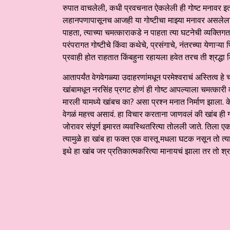
रुपात वाचलेली, कधी प्रवचनात ऐकलेली ही गोष्ट मनावर इतक
लहानपणापासूनच आजही या गोष्टीचा माझ्या मनावर असलेला प
पाहता, त्याच्या चमत्काराकडे न पाहता त्या घटनेची व्यक्
परंपरागत गोष्टीचे किंवा कथेचे, प्रसंगाचे, नंतरच्या येणाऱ्या
प्रवाही होत राहतात किंबहुना रहायला हवेत तरच ती श्रद्धा 
आतापर्यंत वेगवेगळ्या उदाहरणांमधून परमेश्वराचं अस्तित्व 
खांबामधून नरसिंह प्रगट होणं ही गोष्ट आपल्याला चमत्कारी 
मारली यामध्ये खांबच का? असा प्रश्न मनात निर्माण झाला. के
वेगळं महत्त्व असावं. हा विचार करताना जाणवलं की खांब ही ग
जोरावर संपूर्ण इमारत व्यवस्थितरित्या तोलली जाते. तिला ए
त्यामुळे हा खांब हा फक्त एक वास्तू मधला घटक नसून तो त्
इथे हा खांब जर प्रतिकात्मकरित्या मानायचं झाला तर तो श्रद