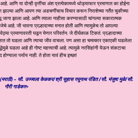
. आणि या दोन्ही वृत्तींचा अंश प्रत्येकामध्ये थोड्याफार प्रमाणात का होईना
माण झाल्या आणि आपण त्या अडचणींचाच विचार करून निराशेच्या गर्तेत चुकीच्या
ू जागा झाला आहे. आणि त्याला नाहीसा करण्यासाठी चांगल्या सकारात्मक
गरजेचे आहे. जी भावना प्रल्हादाच्या मनात होती आणि त्यामुळेच तो आपल्या
या प्रमाणावरती घडून येणार परिवर्तन. जे दीर्घकाळ टिकतं. प्रल्हादाच्या
रत्यक्षात तो घडला आणि त्याचा जीव वाचला. पण असा हा चमत्कार एकाएकी घडलेला
मुळे घडला आहे ही गोष्ट महत्त्वाची आहे. त्यामुळे नरसिंहांनी येऊन संकटाचा
ण्याला पर्याय नाही. ते होता यावं हीच इच्छा!
मराठी) – सौ. उज्ज्वला केळकर/श्री सुहास रघुनाथ पंडित /सौ. मंजुषा मुळे/सौ.
गौरी गाडेकर≈