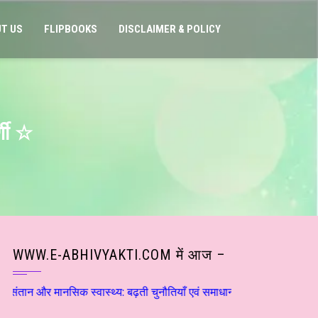
T US
FLIPBOOKS
DISCLAIMER & POLICY
्णी ☆
WWW.E-ABHIVYAKTI.COM में आज –
नसिक स्वास्थ्य: बढ़ती चुनौतियाँ एवं समाधान ☆ डाॅ राकेश सक्सेना ☆ हिन्दी स