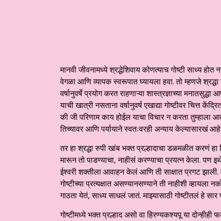
मानवी जीवनामध्ये श्रद्धेशिवाय कोणत्याच गोष्टी साध्य होत ना
वेगळा आणि व्यापक स्वरूपात घ्यायला हवा. तो म्हणजे श्रद्ध
वर्षानुवर्षे प्रयोग करत राहणाऱ्या शास्त्रज्ञाच्या मनातसुद
याची खात्री नसताना वर्षानुवर्ष एखाद्या गोष्टीवर चित्त के
की जी परिणाम काय होईल याचा विचार न करता तुम्हाला आतून 
तिच्यावर आणि पर्यायाने स्वतःवरही अन्याय केल्यासारखं आहे
तर हा श्रद्धा रुपी खांब भक्त प्रल्हादाचा डळमळीत करणं हा हिर
मारून तो पाडण्याचा, नाहीसं करण्याचा प्रयत्न केला. पण इथे
ईश्वरी शक्तीला आवाहन केलं आणि ती साक्षात प्रगट झाली. म्ह
गोष्टीच्या प्रत्यक्षात असण्यानसण्याने ती नाहीशी व्हायला नक
गाठता येतं, साध्य साधलं जातं. माझ्यासाठी गोष्टीतलं हे सार फ
गोष्टीमध्ये भक्त प्रल्हाद असो वा हिरण्यकश्यपू या दोन्हीही फक