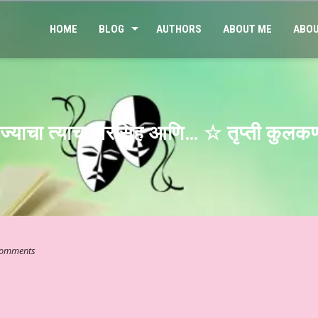
HOME
BLOG
AUTHORS
ABOUT ME
ABOU
 ज्याचा त्याचा नरसिंह आणि… ☆ तृप्ती कुलकर
omments
आ कुछ…” ☆ श्री कमलेश भारतीय ☆ हिन्दी साहित्य – आलेख ☆ जेन जी संतान और मा