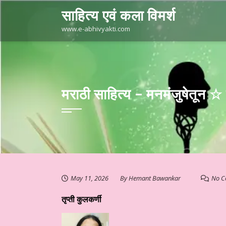
Skip
साहित्य एवं कला विमर्श
to
content
www.e-abhivyakti.com
मराठी साहित्य – मनमंजुषेतून ☆
May 11, 2026
By
Hemant Bawankar
No C
तृप्ती कुलकर्णी
्रस्तुत है आज का साहित्य
हिन्दी साहित्य – कथा कहानी ☆ लघुकथा – “खोया हु