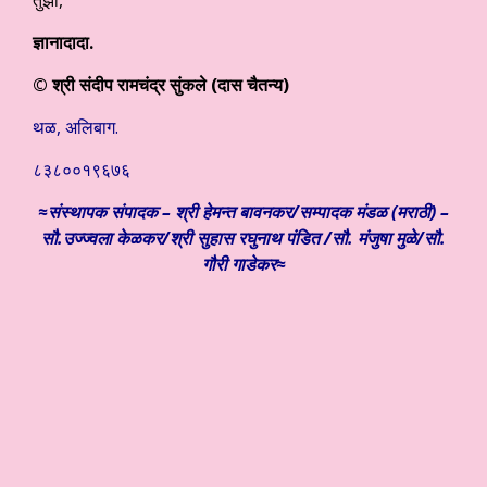
तुझा,
ज्ञानादादा.
© श्री संदीप रामचंद्र सुंकले (दास चैतन्य)
थळ, अलिबाग.
८३८००१९६७६
≈संस्थापक संपादक – श्री हेमन्त बावनकर/
सम्पादक मंडळ (मराठी) –
सौ.उज्ज्वला केळकर/श्री सुहास रघुनाथ पंडित /सौ. मंजुषा मुळे/सौ.
गौरी गाडेकर≈