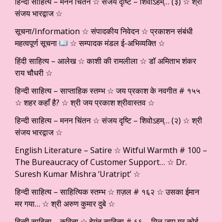
हिन्दी साहित्य – मनन चिंतन ☆ संजय दृष्टि – शिवोऽहम्… (३) ☆ श्री
संजय भारद्वाज ☆
सूचना/Information ☆ संपादकीय निवेदन ☆ प्रकाशन संबंधी
महत्वपूर्ण सूचना
☆ सम्पादक मंडल ई-अभिव्यक्ति ☆
हिंदी साहित्य – आलेख ☆ काशी की रामलीला ☆ डॉ अमिताभ शंकर
राय चौधरी ☆
हिन्दी साहित्य – साप्ताहिक स्तम्भ ☆ जय प्रकाश के नवगीत # १५५
☆ शहर कहाँ है? ☆ श्री जय प्रकाश श्रीवास्तव ☆
हिन्दी साहित्य – मनन चिंतन ☆ संजय दृष्टि – शिवोऽहम्… (२) ☆ श्री
संजय भारद्वाज ☆
English Literature – Satire ☆ Witful Warmth # 100 –
The Bureaucracy of Customer Support… ☆ Dr.
Suresh Kumar Mishra ‘Uratript’ ☆
हिन्दी साहित्य – साहित्यिक स्तम्भ ☆ ग़ज़ल # १६२ ☆ उसका ईमान
मर गया… ☆ श्री अरुण कुमार दुबे ☆
हिन्दी साहित्य – कविता ☆ हेमंत साहित्य # ६६ – मिल जाए गर कोई