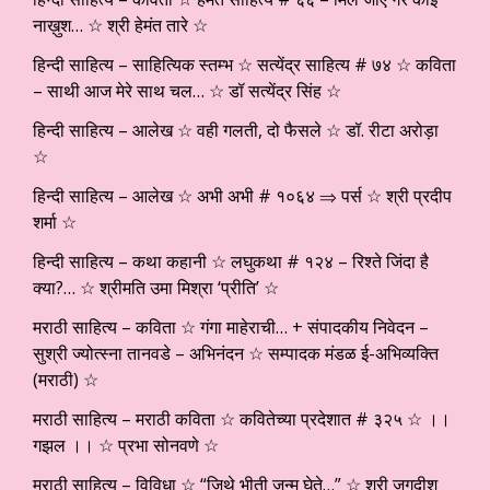
नाख़ुश… ☆ श्री हेमंत तारे ☆
हिन्दी साहित्य – साहित्यिक स्तम्भ ☆ सत्येंद्र साहित्य # ७४ ☆ कविता
– साथी आज मेरे साथ चल… ☆ डॉ सत्येंद्र सिंह ☆
हिन्दी साहित्य – आलेख ☆ वही गलती, दो फैसले ☆ डॉ. रीटा अरोड़ा
☆
हिन्दी साहित्य – आलेख ☆ अभी अभी # १०६४ ⇒ पर्स ☆ श्री प्रदीप
शर्मा ☆
हिन्दी साहित्य – कथा कहानी ☆ लघुकथा # १२४ – रिश्ते जिंदा है
क्या?… ☆ श्रीमति उमा मिश्रा ‘प्रीति’ ☆
मराठी साहित्य – कविता ☆ गंगा माहेराची… + संपादकीय निवेदन –
सुश्री ज्योत्स्ना तानवडे – अभिनंदन ☆ सम्पादक मंडळ ई-अभिव्यक्ति
(मराठी) ☆
मराठी साहित्य – मराठी कविता ☆ कवितेच्या प्रदेशात # ३२५ ☆ ।।
गझल ।। ☆ प्रभा सोनवणे ☆
मराठी साहित्य – विविधा ☆ “जिथे भीती जन्म घेते…” ☆ श्री जगदीश