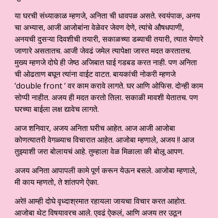
या घरची संध्याकाळ म्हणजे, अनिता ची धावपळ असते. स्वयंपाक, अनय
चा अभ्यास, आजी आजोबांना वेळेवर जेवण देणे, त्यांचे औषधपाणी,
अनयची दुसऱ्या दिवशीची तयारी, सकाळच्या डब्याची तयारी, त्यात येणारे
जाणारे असतातच. आजी जेवढं जमेल त्यापेक्षा जास्त मदत करतातच.
मुख्य म्हणजे दोघे ही जेष्ठ अजिबात घाई गडबड करत नाही. पण अनिता
ची ओढताण बघून त्यांना वाईट वाटत. बायकांची नोकरी म्हणजे
‘double front ‘ वर काम करावे लागते. घर आणि ओफिस. दोन्ही काम
सोप्पी नाहीत. अजय ही मदत करतो तिला. सकाळी मावशी येतातच. पण
घरच्या बाईला लक्ष द्यावेच लागते.
आज शनिवार, अजय अनिता घरीच आहेत. आज आजी आजोबा
कोणत्यातरी वेगळ्याच विचारात आहेत. आजोबा म्हणाले, अजय !! आज
तुझ्याशी जरा बोलायचं आहे. तुम्हाला वेळ मिळाला की बोलू आपण.
अजय अनिता आपापली कामे पूर्ण करून येऊन बसले. आजोबा म्हणाले,
मी काय म्हणतो, ते शांतपणे ऐका.
अरे!! आम्ही दोघे वृध्दाश्रमात रहायला जायचा विचार करत आहोत.
आजोबा थेट विषयावरच आले. एवढं ऐकलं, आणि अजय तर उठून