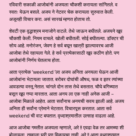
रविवारी सकाळी आजोबांनी अजयला चौकशी करायला सांगितले. व
स्वतः येऊन बसले. अजय ने नेटवर चेक करायला सुरुवात केली.
अजूनही विचार करा. असं सारखं म्हणत होताच तो.
शेवटी एक वृद्धाश्रम मनाजोगे वाटले. तेथे जाऊन बघीतले. अजयने खूप
चौकशी केली. नियम वाचले. खोली बघीतली. सोई बघीतल्या. डॉक्टर ची
सोय आहे. मनोरंजन, जेवण हे सर्व बघून खात्री झाल्यावरच आजी
आजोबा तेथे रहायला गेले. हे सर्व प्रत्येकासाठी खूप कठीण होते. पण
आजोबांनी निर्णय घेतलाच होता.
आता प्रत्येक ‘weekend ‘ला अजय अनिता अनयला घेऊन आजी
आजोबांना भेटायला जातात. बरोबर दोघांची औषध, फळ व इतर त्यांच्या
आवडत्या वस्तू नेतात. चांगले दोन तास तेथे बसतात. चौघे बगिच्यात
बसून खूप गप्पा मारतात. आता अनय ला एक नाही अनेक आजी –
आजोबा मिळाले आहेत. आता सर्वांनाच अनयची सवय झाली आहे. अजय
अनिता ही सर्वांना प्रेमाने भेटतात. विचारपूस करतात. आता सर्व
weekend ची वाट बघतात. वृध्दाश्रमातील उत्साह वाढला आहे.
आज आजोबा गमतीत अजयला म्हणाले, अरे !! एवढा वेळ तर आमच्या शी
बोलायला, तुम्हाला घरी पण मिळायचा नाही. अरे !! आता वृध्दाश्रमात