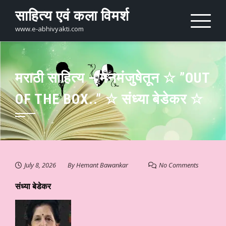
Skip
साहित्य एवं कला विमर्श
to
content
www.e-abhivyakti.com
मराठी साहित्य – मनमंजुषेतून ☆ ”OUT
OF THE BOX..” ☆ संध्या बेडेकर ☆
July 8, 2026
By
Hemant Bawankar
No Comments
संध्या बेडेकर