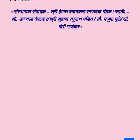
≈संस्थापक संपादक – श्री हेमन्त बावनकर/
सम्पादक मंडळ (मराठी) –
सौ. उज्ज्वला केळकर/श्री सुहास रघुनाथ पंडित /सौ. मंजुषा मुळे/सौ.
गौरी गाडेकर≈