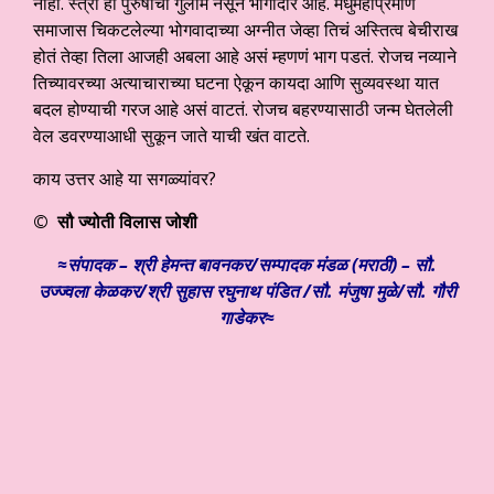
नाही. स्त्री ही पुरुषाचा गुलाम नसून भागीदार आहे. मधुमेहाप्रमाणे
समाजास चिकटलेल्या भोगवादाच्या अग्नीत जेव्हा तिचं अस्तित्व बेचीराख
होतं तेव्हा तिला आजही अबला आहे असं म्हणणं भाग पडतं. रोजच नव्याने
तिच्यावरच्या अत्याचाराच्या घटना ऐकून कायदा आणि सुव्यवस्था यात
बदल होण्याची गरज आहे असं वाटतं. रोजच बहरण्यासाठी जन्म घेतलेली
वेल डवरण्याआधी सुकून जाते याची खंत वाटते.
काय उत्तर आहे या सगळ्यांवर?
©
सौ ज्योती विलास जोशी
≈संपादक – श्री हेमन्त बावनकर/
सम्पादक मंडळ (मराठी) – सौ.
उज्ज्वला केळकर/श्री सुहास रघुनाथ पंडित /सौ. मंजुषा मुळे/सौ. गौरी
गाडेकर≈