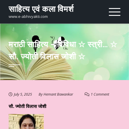
Skip
साहित्य एवं कला विमर्श
to
content
www.e-abhivyakti.com
मराठी साहित्य – विविधा ☆ स्त्री… ☆
सौ. ज्योती विलास जोशी ☆
July 5, 2025
By
Hemant Bawankar
1 Comment
सौ. ज्योती विलास जोशी