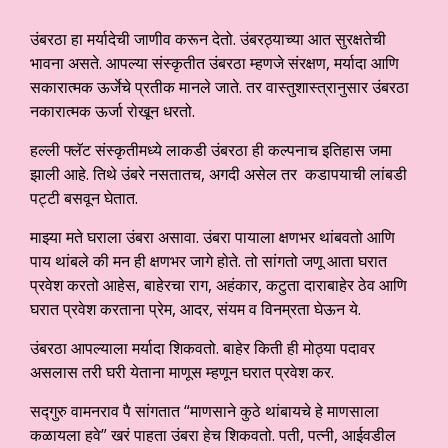
उंबरठा हा मर्यादेची जाणीव करून देतो. उंबरठ्याच्या आत सुरक्षतेची
भावना असते. आपल्या संस्कृतीत उंबरठा म्हणजे संरक्षण, मर्यादा आणि
सकारात्मक ऊर्जेचे प्रतीक मानले जाते. तर वास्तुशास्त्रानुसार उंबरठा
नकारात्मक ऊर्जा रोखून धरतो.
हल्ली फ्लॅट संस्कृतीमध्ये लाकडी उंबरठा ही कल्पनाच इतिहास जमा
झाली आहे. तिथे उंबरे नसतातच, अगदी असेल तर कडापयाची लांबडी
पट्टी बसवून घेतात.
माझ्या मते घराला उंबरा असावा. उंबरा पायाला क्षणभर थांबवतो आणि
पाय थांबले की मन ही क्षणभर जागे होते. तो सांगतो जणू आता घरात
प्रवेश करतो आहेस, बाहेरचा राग, अहंकार, कटुता दाराबाहेर ठेव आणि
घरात प्रवेश करताना प्रेम, आदर, संयम व विनम्रता घेऊन ये.
उंबरठा आपल्याला मर्यादा शिकवतो. बाहेर किती ही मोठ्या पदावर
असलास तरी घरी येताना माणूस म्हणून घरात प्रवेश कर.
सद्गुरु वामनराव पै सांगतात “माणसाने कुठे थांबायचे हे माणसाला
कळायला हवे” खरं पाहता उंबरा हेच शिकवतो. पती, पत्नी, आईवडील