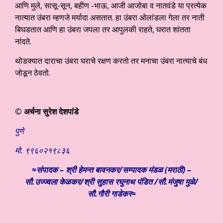
आणि मुले, सासू-सून, बहीण -भाऊ, आजी आजोबा व नातवंडे या प्रत्येक
नात्यात उंबरा म्हणजे मर्यादा असतात. हा उंबरा ओलांडला गेला तर नाती
बिघडतात आणि हा उंबरा जपला तर आपुलकी राहते, घरात शांतता
नांदते.
थोडक्यात दाराचा उंबरा घराचे रक्षण करतो तर मनाचा उंबरा नात्याचे बंध
जोडून ठेवतो.
©
अर्चना सुरेश देशपांडे
पुणे
मो. ९९६०२१९८३६
≈संपादक – श्री हेमन्त बावनकर/
सम्पादक मंडळ (मराठी) –
सौ.उज्ज्वला केळकर/श्री सुहास रघुनाथ पंडित /सौ.मंजुषा मुळे/
सौ.गौरी गाडेकर≈