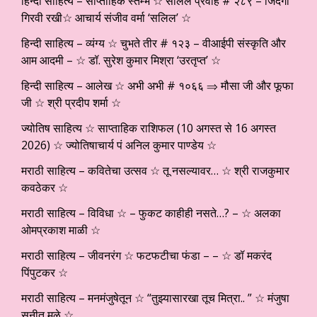
हिन्दी साहित्य – साप्ताहिक स्तम्भ ☆ सलिल प्रवाह # २८९ – जिंदगी
गिरवी रखी☆ आचार्य संजीव वर्मा ‘सलिल’ ☆
हिन्दी साहित्य – व्यंग्य ☆ चुभते तीर # १२३ – वीआईपी संस्कृति और
आम आदमी – ☆ डॉ. सुरेश कुमार मिश्रा ‘उरतृप्त’ ☆
हिन्दी साहित्य – आलेख ☆ अभी अभी # १०६६ ⇒ मौसा जी और फूफा
जी ☆ श्री प्रदीप शर्मा ☆
ज्योतिष साहित्य ☆ साप्ताहिक राशिफल (10 अगस्त से 16 अगस्त
2026) ☆ ज्योतिषाचार्य पं अनिल कुमार पाण्डेय ☆
मराठी साहित्य – कवितेचा उत्सव ☆ तू नसल्यावर… ☆ श्री राजकुमार
कवठेकर ☆
मराठी साहित्य – विविधा ☆ – फुकट काहीही नसते…? – ☆ अलका
ओमप्रकाश माळी ☆
मराठी साहित्य – जीवनरंग ☆ फटफटीचा फंडा – – ☆ डॉ मकरंद
पिंपुटकर ☆
मराठी साहित्य – मनमंजुषेतून ☆ “तुझ्यासारखा तूच मित्रा.. ” ☆ मंजुषा
सुनीत मुळे ☆