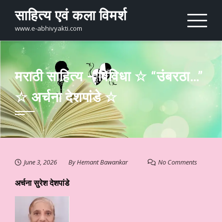
Skip
साहित्य एवं कला विमर्श
to
content
www.e-abhivyakti.com
मराठी साहित्य – विविधा ☆ “उंबरठा…”
☆ अर्चना देशपांडे ☆
June 3, 2026
By
Hemant Bawankar
No Comments
अर्चना सुरेश देशपांडे