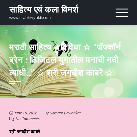
Skip
साहित्य एवं कला विमर्श
to
content
www.e-abhivyakti.com
मराठी साहित्य – विविधा ☆ “पॉपकॉर्न
ब्रेन : डिजिटल युगातील मनाची नवी
व्याधी…” ☆ श्री जगदीश काबरे ☆
June 16, 2026
By
Hemant Bawankar
No Comments
श्री जगदीश काबरे