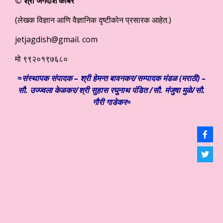
© श्री जगदीश काबरे
(लेखक विज्ञान आणि वैज्ञानिक दृष्टीकोन प्रसारक आहेत.)
jetjagdish@gmail. com
मो ९९२०१९७६८०
≈संस्थापक संपादक – श्री हेमन्त बावनकर/
सम्पादक मंडळ (मराठी) –
सौ. उज्ज्वला केळकर/श्री सुहास रघुनाथ पंडित /सौ. मंजुषा मुळे/सौ.
गौरी गाडेकर≈