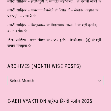
मराठी साहित्य – इंद्रधनुष्य ☆ मनातलं महाभारत… ☆ प्राची जोशी ☆
मराठी साहित्य – वाचताना वेचलेले ☆ “आई…” – लेखक : अज्ञात ☆
प्रस्तुती – राधा पै ☆
मराठी साहित्य – चित्रकाव्य ☆ मित्रत्वाचा सल्ला ! ☆ श्री प्रमोद
वामन वर्तक ☆
हिन्दी साहित्य – मनन चिंतन ☆ संजय दृष्टि – शिवोऽहम्… (३) ☆ श्री
संजय भारद्वाज ☆
ARCHIVES (MONTH WISE POSTS)
Archives
(Month
wise
Posts)
E-ABHIVYAKTI ON श्रेष्ठ हिन्दी ब्लॉग 2025