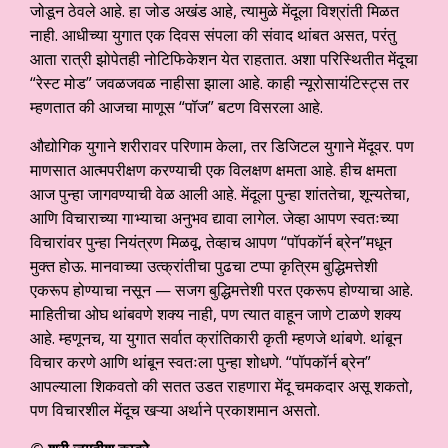
जोडून ठेवले आहे. हा जोड अखंड आहे, त्यामुळे मेंदूला विश्रांती मिळत
नाही. आधीच्या युगात एक दिवस संपला की संवाद थांबत असत, परंतु
आता रात्री झोपेतही नोटिफिकेशन येत राहतात. अशा परिस्थितीत मेंदूचा
“रेस्ट मोड” जवळजवळ नाहीसा झाला आहे. काही न्यूरोसायंटिस्ट्स तर
म्हणतात की आजचा माणूस “पॉज” बटण विसरला आहे.
औद्योगिक युगाने शरीरावर परिणाम केला, तर डिजिटल युगाने मेंदूवर. पण
माणसात आत्मपरीक्षण करण्याची एक विलक्षण क्षमता आहे. हीच क्षमता
आज पुन्हा जागवण्याची वेळ आली आहे. मेंदूला पुन्हा शांततेचा, शून्यतेचा,
आणि विचाराच्या गाभ्याचा अनुभव द्यावा लागेल. जेव्हा आपण स्वतःच्या
विचारांवर पुन्हा नियंत्रण मिळवू, तेव्हाच आपण “पॉपकॉर्न ब्रेन”मधून
मुक्त होऊ. मानवाच्या उत्क्रांतीचा पुढचा टप्पा कृत्रिम बुद्धिमत्तेशी
एकरूप होण्याचा नसून — सजग बुद्धिमत्तेशी परत एकरूप होण्याचा आहे.
माहितीचा ओघ थांबवणे शक्य नाही, पण त्यात वाहून जाणे टाळणे शक्य
आहे. म्हणूनच, या युगात सर्वात क्रांतिकारी कृती म्हणजे थांबणे. थांबून
विचार करणे आणि थांबून स्वतःला पुन्हा शोधणे. “पॉपकॉर्न ब्रेन”
आपल्याला शिकवतो की सतत उडत राहणारा मेंदू चमकदार असू शकतो,
पण विचारशील मेंदूच खऱ्या अर्थाने प्रकाशमान असतो.