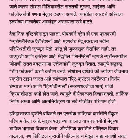
जाते कारण सोशल मीडियावरील सततची तुलना, लाईक्स आणि
फॉलोअर्सची गणना मेंदूवर दडपण आणते. व्यक्तीला स्वतःचे अस्तित्व
इतरांच्या मान्यतेवर अवलंबून असल्यासारखे वाटते.
वैज्ञानिक दृष्टिकोनातून पाहता, पॉपकॉर्न ब्रेन ही एका प्रकारची
“न्यूरोप्लॅस्टिक ऍडॅप्टेशन” आहे. म्हणजेच मेंदू स्वतःला नवीन
परिस्थितीशी जुळवून घेतो. परंतु ही जुळवणूक नैसर्गिक नाही, तर
तात्पुरती आणि कृत्रिम आहे. मेंदूतील “सिनॅप्सेस” म्हणजे न्यूरॉन्समधील
जोडणी सतत बदलणाऱ्या उत्तेजनांशी जुळवून घेतात, त्यामुळे हळूहळू
“डीप फोकस” करणे कठीण बनते. संशोधन दर्शवते की ज्यांच्या जीवनात
स्क्रीन टाइम जास्त आहे त्यांच्यात “प्रि-फ्रंटल कॉर्टेक्स” (निर्णय
घेण्याचा भाग) आणि “हिप्पोकॅम्पस” (स्मरणशक्तीचा भाग) यांची
क्रियाशीलता कमी होत जाते. त्यामुळे दीर्घकाळात विचारशक्ती, तार्किक
निर्णय क्षमता आणि आत्मनियंत्रण या सर्व गोष्टींवर परिणाम होतो.
इतिहासाच्या दृष्टीने बघितले तर प्रत्येक तांत्रिक क्रांतीने मेंदूवर
परिणाम केला आहे. मुद्रणयंत्राच्या काळात वाचनसवयींनी मेंदूच्या
भाषिक भागाचा विकास केला, औद्योगिक क्रांतीने यांत्रिक विचार
वाढवला, पण डिजिटल क्रांतीने पहिल्यांदाच मेंदूला बाह्य जगाशी सतत