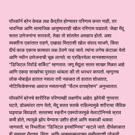
पॉपकॉर्न ब्रेन केवळ लक्ष केंद्रीत होण्यावर परिणाम करत नाही, तर
भावनिक आणि सामाजिक आयुष्यावरही खोल परिणाम घडवतो. जेव्हा मेंदू
सतत उत्तेजनांना सरावतो, तेव्हा तो शांततेत असहाय होतो. अशा
व्यक्तींना एकांतात राहणे, एखाद्या मित्राशी खोल संवाद साधणे, किंवा
दीर्घ काळ एकाच कामावर लक्ष ठेवणे जड जाते. त्यांना लगेच कंटाळा येतो
आणि नवीन उत्तेजनाची भूक लागते. या प्रक्रियेला मानसशास्त्रात
“डिजिटल रिवॉर्ड सर्किट” म्हणतात. जणू मेंदूला सतत साखर मिळत आहे
आणि एकदा साखरेचा पुरवठा थांबला की तो थरथर कापतो. म्हणूनच
लोक मोबाईल हातात नसला तरी नकळत तो हातात शोधतात,
नोटिफिकेशनचा आवाज नसतानाही “फँटम वायब्रेशन” अनुभवतात.
पॉपकॉर्न ब्रेनचे शारीरिक परिणामही लक्षणीय आहेत. झोपेची गुणवत्ता
घटते, डोळ्यांवर ताण येतो, मेंदू सतत सतर्क राहिल्यामुळे शरीराचा जैविक
घड्याळ बिघडतो. सततच्या स्क्रीन एक्स्पोजरमुळे मेलाटोनिनचे स्राव
कमी होते, त्यामुळे झोप येण्यास उशीर होतो आणि सकाळी थकवा
जाणवतो. या स्थितीला “डिजिटल इनसॉम्निया” म्हटले जाते. दीर्घकाळात
ही समस्या नैराश्य, चिंता, आणि आत्मसन्मानाच्या कमीपणाशी जोडली