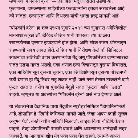
म्हणजेच “पॉपकॉर्न ब्रेन” — एक असा मेंदू जो सतत उडणाऱ्या,
फुटणाऱ्या, चमकणाऱ्या माहितीच्या फटकाऱ्यांना इतका सरावलेला आहे
की शांतता, एकाग्रता आणि स्थिरता यांची क्षमता हरवू लागली आहे.
“पॉपकॉर्न ब्रेन” हा शब्द प्रथम सुमारे २०११ च्या सुमारास अमेरिकेतील
मानसशास्त्रज्ञ डॉ. डेव्हिड लेव्हिन यांनी वापरला. त्या काळात
स्मार्टफोनचा प्रसार झपाट्याने होत होता, आणि लोक सतत ऑनलाइन
राहण्याची सवय लावत होते. लेव्हिन यांनी निरीक्षण केले की डिजिटल
साधनांचा अतिरेकी वापर करणाऱ्यांचा मेंदू जणू पॉपकॉर्नच्या दाण्यासारखा
सतत उड्या मारत असतो. एका क्षणात एका विचारातून दुसऱ्या विचारात,
एका माहितीपासून दुसऱ्या सूचना, एका व्हिडिओपासून दुसऱ्या पोस्टमध्ये
उडी घेणारा हा मेंदू स्थिर राहू शकत नाही. जसे गरम तेलात टाकलेले दाणे
फुटत राहतात, तसेच या युगातील मेंदूही सतत “फुटत” आणि “उडत”
राहतो. म्हणूनच या अवस्थेला “पॉपकॉर्न ब्रेन” असे नाव देण्यात आले.
या संकल्पनेचा वैज्ञानिक पाया मेंदूतील न्यूरोट्रांसमिटर “डोपामिन”मध्ये
आहे. डोपामिन हे ‘रिवॉर्ड केमिकल’ मानले जाते. जेव्हा आपण काही सुखद
अनुभव घेतो, काही नवीन माहिती मिळवतो, लाइक किंवा नोटिफिकेशन
पाहतो, तेव्हा डोपामिनची पातळी वाढते आणि आपल्याला आनंदाची लहर
जाणवते. या आनंदाचा शोध मेंदू पुन्हा पुन्हा घेत राहतो, त्यामुळे आपण