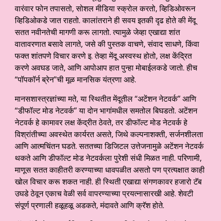
वारंवार फोन तपासतो, सोशल मीडिया स्क्रोल करतो, व्हिडिओवरून
व्हिडिओकडे जात राहतो. कालांतराने ही सवय इतकी दृढ होते की मेंदू
सतत नवीनतेची मागणी करू लागतो. त्यामुळे जेव्हा एखाद्या शांत
वातावरणात बसावे लागते, जसे की पुस्तक वाचणे, संवाद साधणे, किंवा
फक्त शांतपणे विचार करणे इ. तेव्हा मेंदू अस्वस्थ होतो, लक्ष केंद्रित
करणे अवघड जाते, आणि आपोआप हात पुन्हा मोबाईलकडे जातो. हीच
“पॉपकॉर्न ब्रेन”ची मूळ मानसिक यंत्रणा आहे.
मानसशास्त्रज्ञांच्या मते, या स्थितीत मेंदूतील “अटेंशन नेटवर्क” आणि
“डीफॉल्ट मोड नेटवर्क” या दोन भागांमधील समतोल बिघडतो. अटेंशन
नेटवर्क हे कामावर लक्ष केंद्रीत ठेवते, तर डीफॉल्ट मोड नेटवर्क हे
विश्रांतीच्या अवस्थेत कार्यरत असते, जिथे कल्पनाशक्ती, सर्जनशीलता
आणि आत्मचिंतन घडते. सततच्या डिजिटल उत्तेजनामुळे अटेंशन नेटवर्क
थकते आणि डीफॉल्ट मोड नेटवर्कला पुरेशी संधी मिळत नाही. परिणामी,
माणूस सतत काहीतरी करण्याच्या धावपळीत असतो पण प्रत्यक्षात काही
खोल विचार करू शकत नाही. ही स्थिती एखाद्या संगणकावर हजारो टॅब
उघडे ठेवून एकाच वेळी सर्व वापरण्याच्या प्रयत्नासारखी आहे. शेवटी
संपूर्ण प्रणाली हळूहळू अडकते, मंदावते आणि क्रॅश होते.