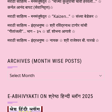
मराठी साहित्य – मनमंजुषेतून ☆ “माज्या कुलुपाची चावी हरवली…” ☆
कर्नल आनंद बापट (सेवानिवृत्त)☆
मराठी साहित्य – मनमंजुषेतून ☆ ”Kaizen…” ☆ संध्या बेडेकर ☆
मराठी साहित्य – इंद्रधनुष्य ☆ श्री रविंद्रनाथ टागोर यांची
“गीतांजली”… भाग – ३५ ☆ डॉ. शोभना आगाशे ☆
मराठी साहित्य – इंद्रधनुष्य ☆ नायक ☆ श्री राजेश्वर बी. पारखे ☆
ARCHIVES (MONTH WISE POSTS)
Archives
(Month
wise
Posts)
E-ABHIVYAKTI ON श्रेष्ठ हिन्दी ब्लॉग 2025