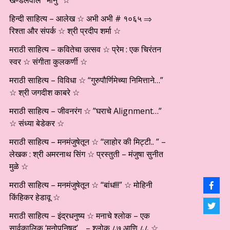
खण्डेलवाल “भानु” ☆
हिन्दी साहित्य – आलेख ☆ अभी अभी # १०६५ ⇒
रिश्ता और संपर्क ☆ श्री प्रदीप शर्मा ☆
मराठी साहित्य – कवितेचा उत्सव ☆ प्रेम : एक चिरंतन
स्वर ☆ संगीता कुलकर्णी ☆
मराठी साहित्य – विविधा ☆ “गुरुपौर्णिमेच्या निमित्ताने…”
☆ श्री जगदीश काबरे ☆
मराठी साहित्य – जीवनरंग ☆ ”घराचे Alignment…”
☆ संध्या बेडेकर ☆
मराठी साहित्य – मनमंजुषेतून ☆ “लाहोर की मिट्टी.. ” –
लेखक : श्री अमरनाथ सिंग ☆ प्रस्तुती – मंजुषा सुनीत
मुळे ☆
मराठी साहित्य – मनमंजुषेतून ☆ “बांध!!!” ☆ मोहिनी
किंहिकर हेडावू ☆
मराठी साहित्य – इंद्रधनुष्य ☆ मनाचे श्लोक – एक
सार्वकालिक ‘मनोपनिषद’… – श्लोक ८७ आणि ८८ ☆