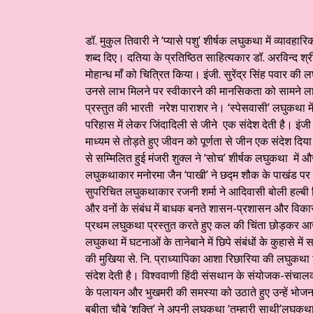
डॉ. मुकुल तिवारी ने ‘प्यासे पशु’ शीर्षक लघुकथा में व्याव
शब्द दिए। दतिया के प्रतिष्ठित साहित्यकार डॉ. अरविन्द श्री
मोहान्ध माँ को चित्रित किया। इंजी. सुरेंद्र सिंह पवार की 
उनसे लाभ मिलने पर स्वीकारने की मानसिकता को सामने लाती 
प्रस्तुत की भारती नरेश पाराशर ने। ‘स्पेसवासी’ लघुकथा में
परिहास में लेकर जिंदादिली से जीने एक संदेश देती है। इंजी
माध्यम से तोड़ते हुए जीवन को पूर्णता से जीन एक संदेश द
से सम्मिलित हुई मंजरी शुक्ल ने ‘सोच’ शीर्षक लघुकथा में औ
लघुकथाकार मनोरमा जैन ‘पाखी’ ने छद्म शौक के पाखंड पर
सुपरिचित लघुकथाकार रजनी शर्मा ने आदिवासी बोली हल्बी मि
और वनों के संबंध में बाधक बनते शासन-प्रशासन और विकास का
प्रथम लघुकथा प्रस्तुत करते हुए कल की चिंता छोड़कर आज क
लघुकथा में घटनाओं के तानेबाने में छिपे संबंधों के कुहास
की मुखिया से. नि. प्राध्यापिका आशा रिछारिया की लघुकथा ‘अ
संदेश देती है। विश्ववाणी हिंदी संसथान के संयोजक-संचालक 
के पलायन और भुखमरी की समस्या को उठाते हुए उन्हें भ
बबीता चौबे ‘शक्ति’ ने अपनी लघुकथा ‘तुम्हारी साथी’लघुकथा म