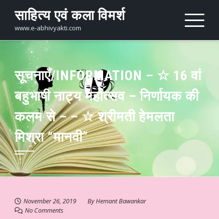
Skip
साहित्य एवं कला विमर्श
to
content
www.e-abhivyakti.com
सूचनाएँ/INFORMATION – ☆ 16 वां
बहुभाषी नाट्य महोत्सव – निर्णायक की
कलम से – – ☆ श्रीमती हेमलता
मिश्रा “मानवी”
November 26, 2019
By
Hemant Bawankar
No Comments