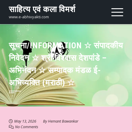
Skip
साहित्य एवं कला विमर्श
to
content
www.e-abhivyakti.com
सूचना/INFORMATION ☆ संपादकीय
निवेदन ☆ श्री विश्वास देशपांडे –
अभिनंदन ☆ सम्पादक मंडळ ई-
अभिव्यक्ति (मराठी) ☆
May 13, 2026
By
Hemant Bawankar
No Comments