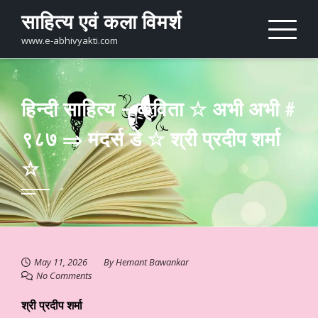
Skip
साहित्य एवं कला विमर्श
to
content
www.e-abhivyakti.com
हिन्दी साहित्य – कविता ☆ अभी अभी #
९८७ ⇒ मदर्स डे ☆ श्री प्रदीप शर्मा
☆
May 11, 2026
By
Hemant Bawankar
No Comments
श्री प्रदीप शर्मा