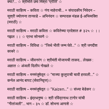
क्या?… ☆ श्रीमति उमा मिश्रा ‘प्रीति’ ☆
मराठी साहित्य – कविता ☆ गंगा माहेराची… + संपादकीय निवेदन –
सुश्री ज्योत्स्ना तानवडे – अभिनंदन ☆ सम्पादक मंडळ ई-अभिव्यक्ति
(मराठी) ☆
मराठी साहित्य – मराठी कविता ☆ कवितेच्या प्रदेशात # ३२५ ☆ ।।
गझल ।। ☆ प्रभा सोनवणे ☆
मराठी साहित्य – विविधा ☆ “जिथे भीती जन्म घेते…” ☆ श्री जगदीश
काबरे ☆
मराठी साहित्य – जीवनरंग ☆ श्रीमंती मोजायची ताकद… लेखक :
अज्ञात ☆ अंजली दिलीप गोखले ☆
मराठी साहित्य – मनमंजुषेतून ☆ “माज्या कुलुपाची चावी हरवली…” ☆
कर्नल आनंद बापट (सेवानिवृत्त)☆
मराठी साहित्य – मनमंजुषेतून ☆ ”Kaizen…” ☆ संध्या बेडेकर ☆
मराठी साहित्य – इंद्रधनुष्य ☆ श्री रविंद्रनाथ टागोर यांची
“गीतांजली”… भाग – ३५ ☆ डॉ. शोभना आगाशे ☆