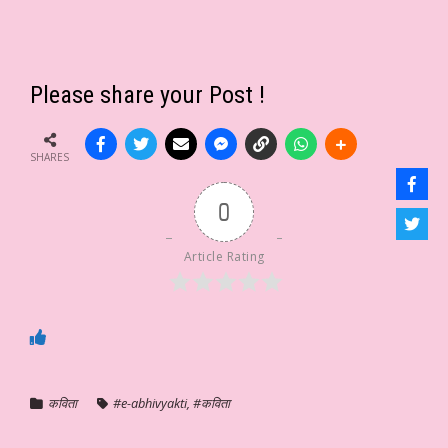
Please share your Post !
SHARES
0
Article Rating
कविता
#e-abhivyakti
,
#कविता