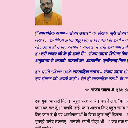
(
“साप्ताहिक स्तम्भ – संजय उवाच “
के लेखक
श्री संजय भ
लेखन। शब्दशिल्प इतना अद्भुत कि उनका पठन ही शब्दों – व
और उतना ही उनका स्वभाव। संभवतः ये सभी शब्द आपस में स
हैं।
श्री संजय जी के ही शब्दों में ” ‘संजय उवाच’ विभिन्न वि
अनुकम्पा से आपको पाठकों का आ
शातीत प्रतिसाद मिला 
हम प्रति रविवार उनके
साप्ताहिक स्तम्भ – संजय उवाच
शी
इस शृंखला की अगली कड़ी। ऐसे ही साप्ताहिक स्तंभों के माध
☆ संजय उवाच # ३३४
एक युवा व्यापारी मिले। बहुत परेशान थे। कहने लगे, “मन
काम बंद कर दूँ।” यद्यपि उन्हें काम आरम्भ किए बहुत समय नह
लिए जान दे दो पर आलोचनाओं के सिवा कुछ नहीं मिलता। अब
भूतपूर्व पार्षद टकराए। उनकी अपनी पीड़ा थी। ” जब तक पार