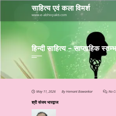
Skip
साहित्य एवं कला विमर्श
to
content
www.e-abhivyakti.com
हिन्दी साहित्य – साप्ताहिक स्त
May 11, 2026
By
Hemant Bawankar
No C
श्री संजय भारद्वाज
त है आज का साहित्य
हिन्दी साहित्य – कथा कहानी ☆ लघुकथा – “खोया हुआ कुछ…