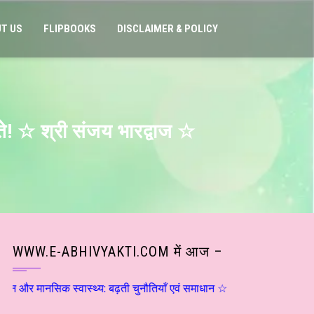
T US
FLIPBOOKS
DISCLAIMER & POLICY
ते! ☆ श्री संजय भारद्वाज ☆
WWW.E-ABHIVYAKTI.COM में आज –
्वास्थ्य: बढ़ती चुनौतियाँ एवं समाधान ☆ डाॅ राकेश सक्सेना ☆ हिन्दी साहित्य