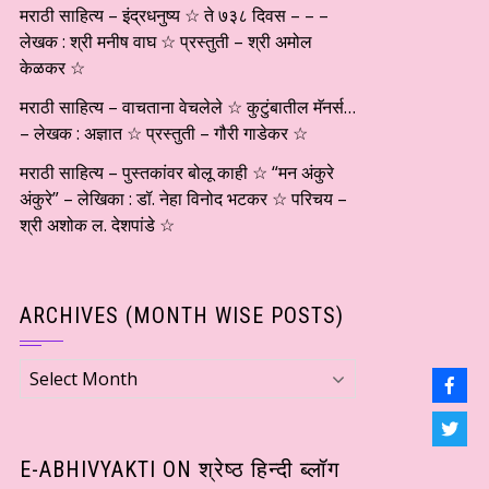
मराठी साहित्य – इंद्रधनुष्य ☆ ते ७३८ दिवस – – –
लेखक : श्री मनीष वाघ ☆ प्रस्तुती – श्री अमोल
केळकर ☆
मराठी साहित्य – वाचताना वेचलेले ☆ कुटुंबातील मॅनर्स…
– लेखक : अज्ञात ☆ प्रस्तुती – गौरी गाडेकर ☆
मराठी साहित्य – पुस्तकांवर बोलू काही ☆ “मन अंकुरे
अंकुरे” – लेखिका : डॉ. नेहा विनोद भटकर ☆ परिचय –
श्री अशोक ल. देशपांडे ☆
ARCHIVES (MONTH WISE POSTS)
Archives
(Month
wise
Posts)
E-ABHIVYAKTI ON श्रेष्ठ हिन्दी ब्लॉग