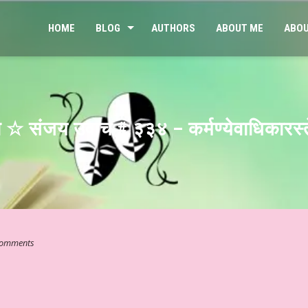
HOME
BLOG
AUTHORS
ABOUT ME
ABOU
म्भ ☆ संजय उवाच # ३३४ – कर्मण्येवाधिकारस्
omments
” ☆ श्री कमलेश भारतीय ☆ हिन्दी साहित्य – आलेख ☆ जेन जी संतान और मानसिक स