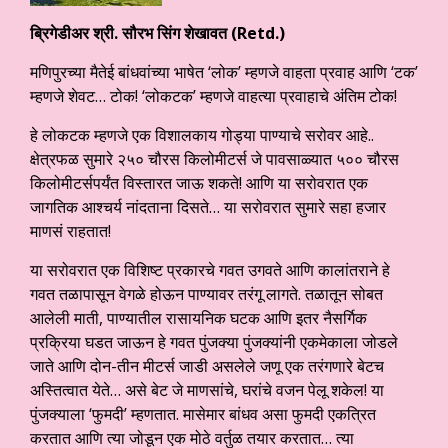
ब्रिगेडीअर श्री. सौरभ सिंग शेखावत (Retd.)
मणिपुरच्या मैतेई बांधवांच्या भाषेत ‘लोक’ म्हणजे वाहता प्रवाह आणि ‘टक’
म्हणजे शेवट… टोक! ‘लोकटक’ म्हणजे वाहत्या प्रवाहाचे अंतिम टोक!
हे लोकटक म्हणजे एक विशालकाय गोड्या पाण्याचे सरोवर आहे..
क्षेत्रफळ सुमारे २५० चौरस किलोमीटर्स जे पावसाळ्यात ५०० चौरस
किलोमीटर्सपर्यंत विस्तारत जाऊ शकते! आणि या सरोवरात एक
जागतिक आश्चर्य नांदताना दिसते… या सरोवरात सुमारे सहा हजार
माणसं राहतात!
या सरोवरात एक विशिष्ट प्रकारचे गवत उगवते आणि कालांतराने हे
गवत तळापासून वेगळे होऊन पाण्यावर तरंगू लागते. तळातून सोबत
आलेली माती, पाण्यातील रासायनिक घटक आणि इतर नैसर्गिक
प्रक्रिया घडत जाऊन हे गवत पुंजक्या पुंजक्यांनी एकमेकाला जोडले
जाते आणि दोन-तीन मीटर्स जाडी असलेले जणू एक तरंगणारे बेटच
अस्तित्वात येते… असे बेट जे माणसांचे, घरांचे वजन पेलू शकेल! या
पुंजक्याला ‘फुमदी’ म्हणतात. मासेमार बांधव असा फुमदी एकत्रित
करतात आणि त्या जोडून एक मोठे वर्तुळ तयार करतात… त्या