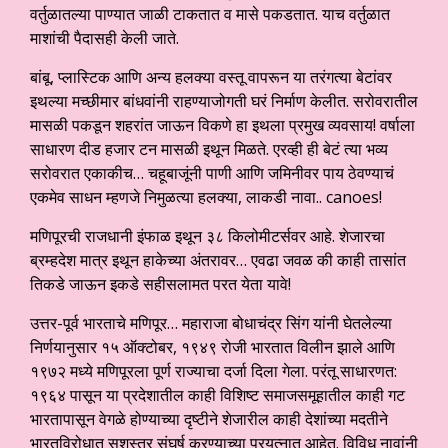
वर्तुळातल्या पाण्यात जाळी टाकतात व मासे पकडतात. याच वर्तुळात
माशांची पैदासही केली जाते.
बांबू, प्लास्टिक आणि अन्य हलक्या वस्तू वापरून या तरंगत्या बेटांवर
इथल्या मच्छीमार बांधवांनी राहण्याजोगती घरं निर्माण केलीत. सरोवरातील
मासळी पकडून शहरांत जाऊन विकणे हा इथला प्रमुख व्यवसाय! वर्षाला
साधारण दीड हजार टन मासळी इथून मिळते. एरव्ही ही बेटं त्या भव्य
सरोवरात एकाकीच… चहूबाजूंनी पाणी आणि जमिनीवर पाय ठेवण्याचं
एकमेव साधन म्हणजे निमुळत्या हलक्या, लाकडी नावा.. canoes!
मणिपूरची राजधानी इंफाळ इथून ३८ किलोमीटर्सवर आहे. शेजारचा
ब्रम्हदेश मात्र इथून हाकेच्या अंतरावर… एवढा जवळ की काही तासांत
तिकडे जाऊन इकडे सहीसलामत परत येता यावे!
उत्तर-पूर्व भारताचे मणिपूर… महाराजा बोधाचंद्र सिंग यांनी घेतलेल्या
निर्णयानुसार १५ ऑक्टोबर, १९४९ रोजी भारतात विलीन झाले आणि
१९७२ मध्ये मणिपूरला पूर्ण राज्याचा दर्जा दिला गेला. परंतू साधारणत:
१९६४ पासून या प्रदेशातील काही विशिष्ट समाजसमूहातील काही गट
भारतापासून वेगळे होण्याच्या दृष्टीने शेजारील काही देशांच्या मदतीने
भारतविरोधात सशस्त्र संघर्ष करण्याच्या प्रयत्नात आहेत. विविध नावांनी