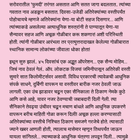
सरोवरातील ‘फुमदी’ तरंगत असतात आणि सतत जागा बदलतात.. त्यांच्या
गवतात नाव अडकून बसतात. दिवसा-उजेडी अतिरेक्यांच्या वस्तीपर्यंत
पोहोचायचे म्हणजे अतिरेक्यांना येणा-या बोटी सहज दिसणार… आणि
त्यांच्याकडे असलेल्या अत्याधुनिक शस्त्रांनी ते पाण्यातून येणा-या
सैन्यावर सहज आणि अचूक गोळीबार करू शकणार! अशी परिस्थिती
होती. त्यांनी गोळीबार आरंभला तर प्रत्युत्तरादाखल केलेल्या गोळीबारात
स्थानिक सामान्य लोकांच्या जीवाला धोका होता!
इथून सुरु झालं.. ४५ दिवसांचं एक अद्भूत ऑपरेशन… एक सैन्य मोहिम…
जिचं नाव ठेवलं गेलं.. ऑप. लोकटक विजय! जमिनीपासून अतिरेकी वस्ती
सुमारे सात किलोमीटर्सवर असावी. विविध प्रकारची त्यावेळची आधुनिक
संपर्क साधने, दुर्बिणी वापरून या वस्तीवर बारीक नजर ठेवली जाऊ
लागली. एका उंच झाडावर चढून एका सैनिकाला ते ठिकाण नेमके कुठे
आणि कसे आहे, यावर नजर ठेवण्याची जबाबदारी दिली गेली. त्या
सैनिकाने तेवढ्या उंचीवर चढून मचाण बांधले आणि आधुनिक उपकरणे
वापरून बरीच माहिती गोळा करून दिली! अचूक हल्ला करण्यासाठी
अतिरेक्यांच्या वस्तीचे निश्चित ठिकाण समजणे गरजेचे होते. त्यासाठी
ज्याने खबर आणली होती, त्यालाच मासेमार म्हणून तिथपर्यंत जाऊन
यायला सांगितले… त्याच्याकडे आधुनिक यंत्रणा लपवून दिली… त्यामुळे