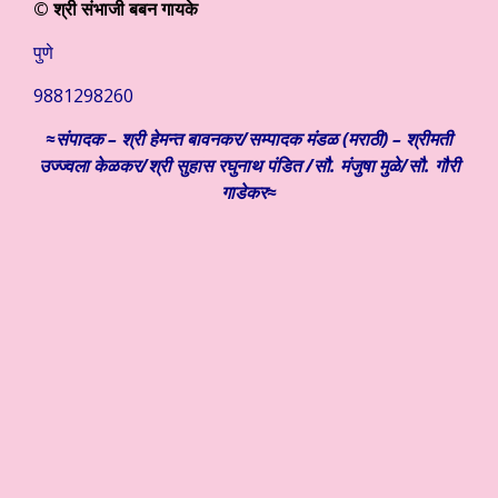
© श्री संभाजी बबन गायके
पुणे
9881298260
≈संपादक – श्री हेमन्त बावनकर/
सम्पादक मंडळ (मराठी) – श्रीमती
उज्ज्वला केळकर/श्री सुहास रघुनाथ पंडित /सौ. मंजुषा मुळे/सौ. गौरी
गाडेकर≈