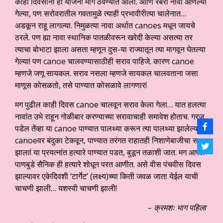
काही दिवसांनी ही योजना मागे ठेवण्यात आली. आणि रबरी नावा आणल्या
गेल्या, पण सरोवरातील गवतामुळे त्याही प्रभावीरीत्या चालेनात…
अडकून राहू लागल्या. निमुळत्या नावा अर्थात canoes मधून जायचे
ठरले. पण ह्या नावा स्थानिक पातळीवरून खरेदी केल्या असत्या तर
त्याचा बोभाटा झाला असता म्हणून दुस-या राज्यातून त्या मागवून घेतल्या
गेल्या! पण canoe चालवण्यासाठीही सराव पाहिजे. कारण canoe
म्हणजे जणू सायकल. सराव नसला म्हणजे सायकल चालवताना जसा
माणूस कोसळतो, तसे पाण्यात कोसळावे लागणार!
मग पुढील काही दिवस canoe चालवून सराव केला गेला… यात हलत्या
नावांत उभे राहून गोळीबार करण्याच्या सरावाचाही समावेश होताच. गरज
पडेल तेंव्हा या canoe पाण्यात पालथ्या करून त्या पालथ्या झालेल्या
canoeवर बंदुका टेकवून, पाण्यात तरंगत राहातही निशाणेबाजीचा सराव
झाला! या प्रयत्नांत हत्यारे पाण्यात पडत, बुडून तळाशी जात. मग आपले
पाणबुडे सैनिक ही हत्यारे शोधून परत आणीत. असे वीस पंचवीस दिवस
झाल्यावर एकेदिवशी ‘टार्गेट’ (लक्ष्य)च्या किती जवळ जाता येईल याची
चाचणी झाली… यशस्वी चाचणी झाली!
– क्रमशः भाग पहिला