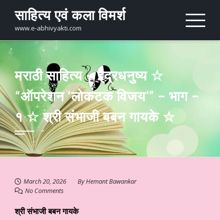
Skip
साहित्य एवं कला विमर्श
to
content
www.e-abhivyakti.com
मराठी साहित्य – इंद्रधनुष्य ☆
“ऑपरेशन ‘लोकटक विजय’” – भाग –
१ ☆ श्री संभाजी बबन गायके ☆
March 20, 2026
By
Hemant Bawankar
No Comments
श्री संभाजी बबन गायके