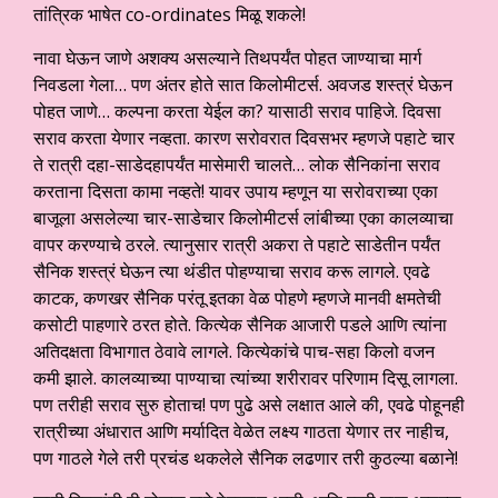
तांत्रिक भाषेत co-ordinates मिळू शकले!
नावा घेऊन जाणे अशक्य असल्याने तिथपर्यंत पोहत जाण्याचा मार्ग
निवडला गेला… पण अंतर होते सात किलोमीटर्स. अवजड शस्त्रं घेऊन
पोहत जाणे… कल्पना करता येईल का? यासाठी सराव पाहिजे. दिवसा
सराव करता येणार नव्हता. कारण सरोवरात दिवसभर म्हणजे पहाटे चार
ते रात्री दहा-साडेदहापर्यंत मासेमारी चालते… लोक सैनिकांना सराव
करताना दिसता कामा नव्हते! यावर उपाय म्हणून या सरोवराच्या एका
बाजूला असलेल्या चार-साडेचार किलोमीटर्स लांबीच्या एका कालव्याचा
वापर करण्याचे ठरले. त्यानुसार रात्री अकरा ते पहाटे साडेतीन पर्यंत
सैनिक शस्त्रं घेऊन त्या थंडीत पोहण्याचा सराव करू लागले. एवढे
काटक, कणखर सैनिक परंतू इतका वेळ पोहणे म्हणजे मानवी क्षमतेची
कसोटी पाहणारे ठरत होते. कित्येक सैनिक आजारी पडले आणि त्यांना
अतिदक्षता विभागात ठेवावे लागले. कित्येकांचे पाच-सहा किलो वजन
कमी झाले. कालव्याच्या पाण्याचा त्यांच्या शरीरावर परिणाम दिसू लागला.
पण तरीही सराव सुरु होताच! पण पुढे असे लक्षात आले की, एवढे पोहूनही
रात्रीच्या अंधारात आणि मर्यादित वेळेत लक्ष्य गाठता येणार तर नाहीच,
पण गाठले गेले तरी प्रचंड थकलेले सैनिक लढणार तरी कुठल्या बळाने!