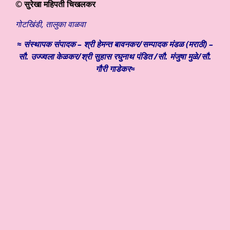
©
सुरेखा महिपती चिखलकर
गोटखिंडी, तालुका वाळवा
≈ संस्थापक संपादक – श्री हेमन्त बावनकर/सम्पादक मंडळ (मराठी) –
सौ. उज्ज्वला केळकर/श्री सुहास रघुनाथ पंडित /सौ. मंजुषा मुळे/सौ.
गौरी गाडेकर≈