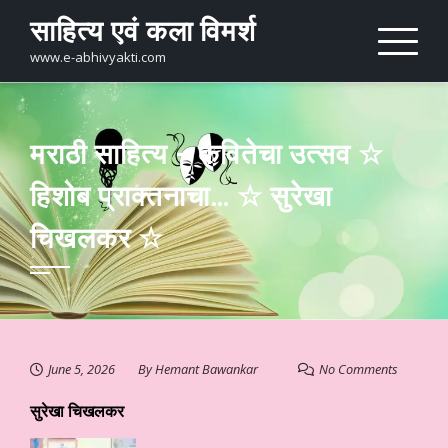
Skip
साहित्य एवं कला विमर्श
to
content
www.e-abhivyakti.com
मराठी साहित्य – कवितेचा उत्सव ☆
हिशोब प्राक्तनाचा… ☆ सुरेखा
चिखलकर ☆
June 5, 2026
By
Hemant Bawankar
No Comments
सुरेखा चिखलकर