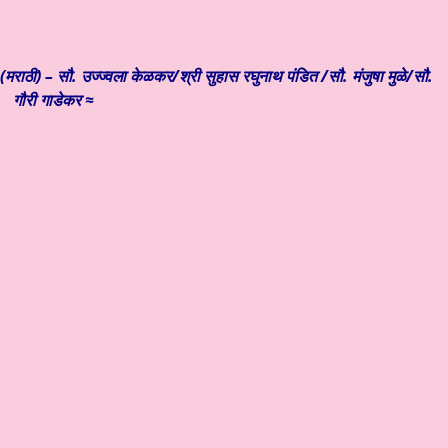
राठी) – सौ. उज्ज्वला केळकर/श्री सुहास रघुनाथ पंडित /सौ. मंजुषा मुळे/सौ.
गौरी गाडेकर
≈