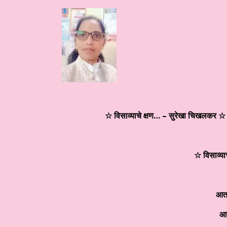
 है आज का साहित्य
हिन्दी साहित्य – कथा कहानी ☆ लघुकथा – “खोया हुआ कुछ…
☆
विसाव्याचे क्षण
… – सुरेखा चिखलकर ☆ र
☆ विसाव्य
आता
आठ