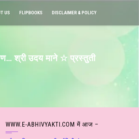
T US
FLIPBOOKS
DISCLAIMER & POLICY
ण… श्री उदय माने ☆ प्रस्तुती
WWW.E-ABHIVYAKTI.COM में आज –