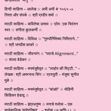
खण्डेलवाल “भानु” ☆
हिन्दी साहित्य – आलेख ☆ अभी अभी # १०६५ ⇒
रिश्ता और संपर्क ☆ श्री प्रदीप शर्मा ☆
मराठी साहित्य – कवितेचा उत्सव ☆ प्रेम : एक चिरंतन
स्वर ☆ संगीता कुलकर्णी ☆
मराठी साहित्य – विविधा ☆ “गुरुपौर्णिमेच्या निमित्ताने…”
☆ श्री जगदीश काबरे ☆
मराठी साहित्य – जीवनरंग ☆ ”घराचे Alignment…”
☆ संध्या बेडेकर ☆
मराठी साहित्य – मनमंजुषेतून ☆ “लाहोर की मिट्टी.. ” –
लेखक : श्री अमरनाथ सिंग ☆ प्रस्तुती – मंजुषा सुनीत
मुळे ☆
मराठी साहित्य – मनमंजुषेतून ☆ “बांध!!!” ☆ मोहिनी
किंहिकर हेडावू ☆
मराठी साहित्य – इंद्रधनुष्य ☆ मनाचे श्लोक – एक
सार्वकालिक ‘मनोपनिषद’… – श्लोक ८७ आणि ८८ ☆