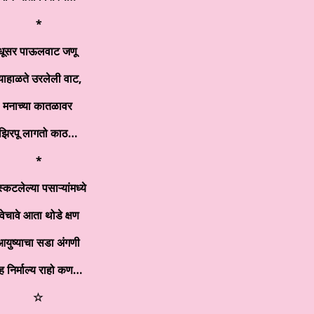
*
धूसर पाऊलवाट जणू
्याहाळते उरलेली वाट
,
मनाच्या कातळावर
झिरपू लागतो काठ…
*
स्कटलेल्या पसाऱ्यांमध्ये
वेचावे आता थोडे क्षण
युष्याचा सडा अंगणी
ेह निर्माल्य राहो कण…
☆