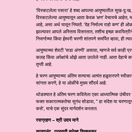
‘विस्कटलेला पसारा’ हे शब्द आपल्या आयुष्यातील सुख-दुःख,
विस्कटलेल्या आयुष्यातून आता केवळ ‘क्षण’ वेचायचे आहेत, 
आहे, असा अर्थ यातून निघतो. ‘देह निर्माल्य राहो कण’ ही ओळ
झाल्यावर आपले अस्तित्व विसरतात, तशीच इच्छा कवयित्रीन
निसर्गाच्या किंवा ईश्वरी चरणी शांतपणे समर्पित व्हावा, ही त्या
आयुष्याच्या शेवटी ‘सडा अंगणी’ असावा, म्हणजे सर्व काही प
कलह किंवा अपेक्षांचे ओझे आता उरलेले नाही. आता देहाचे 
तृप्ती आहे.
हे चरण आयुष्याच्या अंतिम सत्याचा अत्यंत हळुवारपणे स्वीक
सांगता करणे, हे या ओळींचे मुख्य सौंदर्य आहे.
​थोडक्यात हे अंतिम चरण कवितेला एका आध्यात्मिक उंचीवर 
फक्त सकारात्मकतेचा सुगंध सोडावा, ” हा संदेश या चरणातून 
कसे’, याचे एक सुंदर मार्गदर्शन करतात.
रसग्रहण – श्री उदय माने
काव्यानंद.. प्रस्तुती सुरेखा चिखलकर