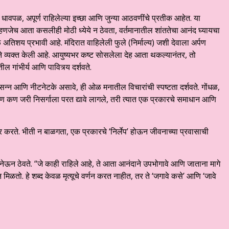
 धावपळ, अपूर्ण राहिलेल्या इच्छा आणि जुन्या आठवणींचे प्रतीक आहेत. या
म्हणजेच आता कसलीही मोठी ध्येये न ठेवता, वर्तमानातील शांततेचा आनंद घ्यायचा
 अतिशय प्रभावी आहे. मंदिरात वाहिलेली फुले (निर्माल्य) जशी देवाला अर्पण
े व्यक्त केली आहे. आयुष्यभर कष्ट सोसलेला देह आता थकल्यानंतर, तो
तील गांभीर्य आणि पावित्र्य दर्शवते.
्रसन्न आणि नीटनेटके असावे, ही ओळ मनातील विचारांची स्पष्टता दर्शवते. गोंधळ,
कण कण जरी निसर्गाला परत द्यावे लागले, तरी त्यात एक प्रकारचे समाधान आणि
ार करते. भीती न बाळगता, एक प्रकारचे ‘निर्लेप’ होऊन जीवनाच्या प्रवासाची
नेऊन ठेवते. “जे काही राहिले आहे, ते आता आनंदाने उपभोगावे आणि जाताना मागे
मिळतो. हे शब्द केवळ मृत्यूचे वर्णन करत नाहीत, तर ते ‘जगावे कसे’ आणि ‘जावे