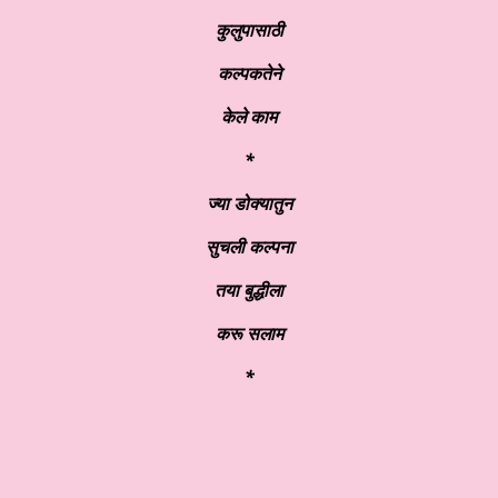
कुलुपासाठी
कल्पकतेने
केले काम
*
ज्या डोक्यातुन
सुचली कल्पना
तया बुद्धीला
करू सलाम
*