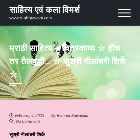
Skip
साहित्य एवं कला विमर्श
to
content
www.e-abhivyakti.com
मराठी साहित्य – चित्रकाव्य ☆ हीच
तर तैलबुद्धी… ☆ सुश्री नीलांबरी शिर्के
☆
February 9, 2025
By
Hemant Bawankar
No Comments
सुश्री नीलांबरी शिर्के