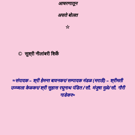
आचरणातून
असते बोलत
☆
© सुश्री नीलांबरी शिर्के
≈संपादक – श्री हेमन्त बावनकर/
सम्पादक मंडळ (मराठी) – श्रीमती
उज्ज्वला केळकर/श्री सुहास रघुनाथ पंडित /सौ. मंजुषा मुळे/सौ. गौरी
गाडेकर≈