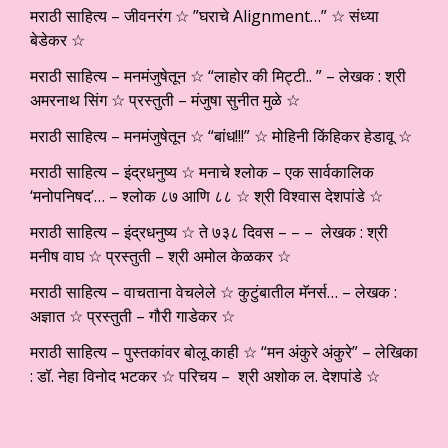
मराठी साहित्य – जीवनरंग ☆ ”घराचे Alignment…” ☆ संध्या
बेडेकर ☆
मराठी साहित्य – मनमंजुषेतून ☆ “लाहोर की मिट्टी.. ” – लेखक : श्री
अमरनाथ सिंग ☆ प्रस्तुती – मंजुषा सुनीत मुळे ☆
मराठी साहित्य – मनमंजुषेतून ☆ “बांध!!!” ☆ मोहिनी किंहिकर हेडावू ☆
मराठी साहित्य – इंद्रधनुष्य ☆ मनाचे श्लोक – एक सार्वकालिक
‘मनोपनिषद’… – श्लोक ८७ आणि ८८ ☆ श्री विश्वास देशपांडे ☆
मराठी साहित्य – इंद्रधनुष्य ☆ ते ७३८ दिवस – – – लेखक : श्री
मनीष वाघ ☆ प्रस्तुती – श्री अमोल केळकर ☆
मराठी साहित्य – वाचताना वेचलेले ☆ कुटुंबातील मॅनर्स… – लेखक :
अज्ञात ☆ प्रस्तुती – गौरी गाडेकर ☆
मराठी साहित्य – पुस्तकांवर बोलू काही ☆ “मन अंकुरे अंकुरे” – लेखिका
: डॉ. नेहा विनोद भटकर ☆ परिचय – श्री अशोक ल. देशपांडे ☆