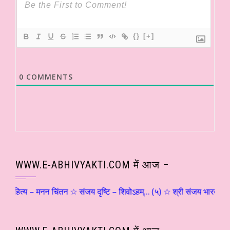
{}
[+]
0
COMMENTS
WWW.E-ABHIVYAKTI.COM में आज –
य – मनन चिंतन ☆ संजय दृष्टि – शिवोऽहम्… (५) ☆ श्री संजय भारद्वाज ☆ हिंदी