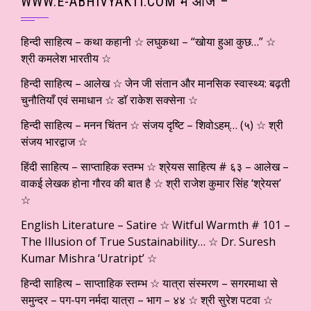
WWW.E-ABHIVYAKTI.COM में आज –
हिन्दी साहित्य – कथा कहानी ☆ लघुकथा – “खोया हुआ कुछ…” ☆
श्री कमलेश भारतीय ☆
हिन्दी साहित्य – आलेख ☆ जेन जी संतान और मानसिक स्वास्थ्य: बढ़ती
चुनौतियाँ एवं समाधान ☆ डाॅ राकेश सक्सेना ☆
हिन्दी साहित्य – मनन चिंतन ☆ संजय दृष्टि – शिवोऽहम्… (५) ☆ श्री
संजय भारद्वाज ☆
हिंदी साहित्य – साप्ताहिक स्तम्भ ☆ श्रेयस साहित्य # ६३ – आलेख –
वाकई लेखक होना गौरव की बात है ☆ श्री राजेश कुमार सिंह ‘श्रेयस’
☆
English Literature – Satire ☆ Witful Warmth # 101 –
The Illusion of True Sustainability… ☆ Dr. Suresh
Kumar Mishra ‘Uratript’ ☆
हिन्दी साहित्य – साप्ताहिक स्तम्भ ☆ यात्रा संस्मरण – सगरमाथा से
समुन्दर – पग-पग नर्मदा यात्रा – भाग – ४४ ☆ श्री सुरेश पटवा ☆