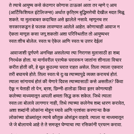
ते त्याचे आयुष्य कसे कंठणार कोणास ठाऊक! आता तर म्हणे ए आय
(आर्टिफिशियल इंटेलिजन्स) अर्थात कृत्रिम बुद्धिमत्तेची देखील मदत मिळू
शकते. या मुलाबाबत कदाचित असे झालेले नसावे. म्हणूनच तर
सरकारकडून हे फलक लावण्यात आलेले आहेत. कोणाचाही आवाज न
ऐकता माणूस कसा जगू शकतो! अशा परिस्थितीत तो आयुष्यभर
स्वतःशीच बोलेल. स्वतःच ऐकेल आणि स्वतःच उत्तर देईल!
आवाजाशी पूर्णपणे अनभिज्ञ असलेल्या त्या निरागस मुलासाठी हा शब्द
निरर्थक होता. या मार्गावरील प्रत्येक घरावरून जातांना शीनाला विचार
करीत होती की, हे मूल कुठल्या घरात राहत असेल. तिला त्याला एकवार
तरी बघायचे होते. तिला स्वतःचे दुःख त्याच्यापुढे व्यक्त करायचं होतं.
त्याला सांगायचं होतं की येणारे दिवस त्याच्यासाठी कसे असतील? किंवा
ऐकू न येताही तो पेन, ब्रश, छिन्नी-हातोडा किंवा इतर कोणत्याही
कलेच्या माध्यमातून आपली क्षमता सिद्ध करू शकेल. जिथे त्याला
स्वतःला बोलावे लागणार नाही, तिथे त्याच्या कलेनेच शब्द धारण करावेत,
अशा शब्दांनी लोकांना मोहून घ्यावे आणि प्रशंसा करणाऱ्या कैक
लोकांच्या डोळ्यांतून त्याचे कौतुक ओसंडून वाहावे. त्याला या माध्यमातून
जे जे बोलायचे आहे ते ते समजून घेण्याचा त्या रसिकांनी प्रयत्न करावा.