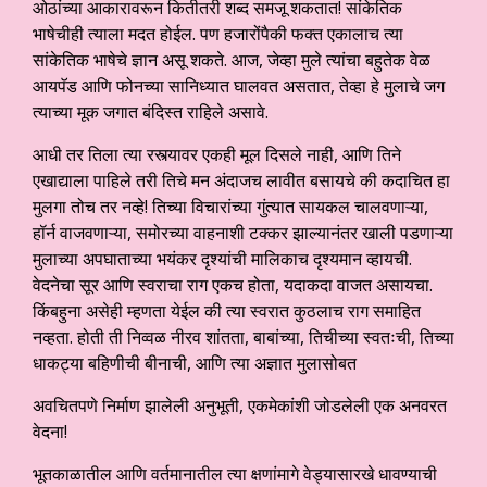
ओठांच्या आकारावरून कितीतरी शब्द समजू शकतात! सांकेतिक
भाषेचीही त्याला मदत होईल. पण हजारोंपैकी फक्त एकालाच त्या
सांकेतिक भाषेचे ज्ञान असू शकते. आज, जेव्हा मुले त्यांचा बहुतेक वेळ
आयपॅड आणि फोनच्या सानिध्यात घालवत असतात, तेव्हा हे मुलाचे जग
त्याच्या मूक जगात बंदिस्त राहिले असावे.
आधी तर तिला त्या रस्त्यावर एकही मूल दिसले नाही, आणि तिने
एखाद्याला पाहिले तरी तिचे मन अंदाजच लावीत बसायचे की कदाचित हा
मुलगा तोच तर नव्हे! तिच्या विचारांच्या गुंत्यात सायकल चालवणाऱ्या,
हॉर्न वाजवणाऱ्या, समोरच्या वाहनाशी टक्कर झाल्यानंतर खाली पडणाऱ्या
मुलाच्या अपघाताच्या भयंकर दृश्यांची मालिकाच दृश्यमान व्हायची.
वेदनेचा सूर आणि स्वराचा राग एकच होता, यदाकदा वाजत असायचा.
किंबहुना असेही म्हणता येईल की त्या स्वरात कुठलाच राग समाहित
नव्हता. होती ती निव्वळ नीरव शांतता, बाबांच्या, तिचीच्या स्वतःची, तिच्या
धाकट्या बहिणीची बीनाची, आणि त्या अज्ञात मुलासोबत
अवचितपणे निर्माण झालेली अनुभूती, एकमेकांशी जोडलेली एक अनवरत
वेदना!
भूतकाळातील आणि वर्तमानातील त्या क्षणांमागे वेड्यासारखे धावण्याची