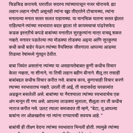
चिडचिड करायचे. घरातील सदस्य त्यांच्यापासून नजर चोरायचे. ह्या
लहान लहान गोष्टी असूनही त्यांना खूप तीव्रतेने टोचायच्या, त्यांना
मनातल्या मनात सतत सलत राहायच्या. या मानसिक यातना सतत झेलत
राहिल्याने त्यांच्या स्वभावात बदल झाला तो कायमचाच! पांढरेसफेद
कडक इस्त्रीचे कपडे बाबांच्या मनातील सुरकुत्यांना मात्र वाचवू शकत
नव्हते. मनावर पडलेल्या त्या मोडक्या तोडक्या अढ्या आणि सुरकुत्या
कधी कधी बाहेर येऊन त्यांच्या वैयक्तिक जीवनाला आपल्या आडव्या
तिडव्या रेषांमध्ये गुंतवून ठेवीत.
बाबा जिवंत असतांना त्यांच्या या असहायतेबाबत कुणी कधीच विचार
केला नव्हता, ना शीनाने, ना तिची लहान बहीण बीनाने. शैलू तर तसाही
बाबांबद्दल कधीच विचार करीत नसे. बाबाच काय, कुणाचाही विचार करणे
त्याच्या स्वभावातच नव्हते. उरली ती आई, ती सदासर्वदा घरकामांत
अडकून बसलेली असे. बाबांच्या या नैराश्याला त्यांच्या स्वभावाचेच एक
अंग मानून ती गप्प असे. आपल्या लाडक्या मुलाला, शैलूला तर ती कधीच
नाराज करीत नसे. उलट त्याला समजावत ती म्हणे, “बेटा, तू आपल्या
बाबांना तर ओळखतोस ना! त्यांना रागवायची सवयच आहे. ”
बाबांची ही तीक्ष्ण वेदना त्यांच्या स्वभावात भिनली होती. त्यामुळे त्यांच्या