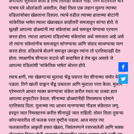
करायला सुरुवात केली हे तिचे तिलाही कळले नाही. तिने वाटेवरील चार
पाचच घरे ओलांडली असतील, तेव्हां तिला एक लहान मुलगा त्याच्या
वडिलांसोबत खेळताना दिसला. त्याचे वडील त्याच्या हाताच्या बोटांनी
सांकेतिक भाषेत त्याला खेळाबद्दल काहीतरी समजावून सांगत होते. ते
मूलही आपल्या डोळ्यांनी त्या संकेतांचा अर्थ समजून घेण्याचा प्रयत्न
करत होता. त्याला आपल्या वडिलांच्या संकेतांचा अर्थ समजला आहे असे
तो त्यांना संकेतांनीच समजावून सांगण्याचा आणि संवाद साधण्याचा यत्न
करत होता. वडिलांचे बोलणे समजून उमजून त्यांना तो प्रतिसादही देत
होता. त्याक्षणीच शीनाला वाटले की कदाचित हे तेच मूल असावे जे
आपल्या वडिलांशी ‘सांकेतिक भाषेत’ बोलत होते.
त्याच क्षणी, त्या खेळणाऱ्या मुलाचा चेंडू घसरत येत शीनाच्या समोर येऊन
पडला. तिने खाली वाकून चेंडू उचलला आणि मुलाला परत केला. मुलाने
प्रेमभराने आभार व्यक्त करण्याचा संकेत करीत स्वतःचा उजवा हात
आपल्या हनुवटीवर ठेवला. शीनाच्या डोळ्यांनीही तितक्याच प्रेमाने
प्रतिसाद दिला. मुलाच्या त्या आभार मानण्याच्या गोंडस संकेतात जणू
हरवून जात स्मितहास्य करीत शीनापुढे जात राहिली. तोवर तिला दुसऱ्या
कोपऱ्यावरील तो फलक परत दृष्टीस पडला. आज मात्र त्या
फलकावरील आकृती हसत खेळत, जिवंतपणाने रसरसलेली आणि चक्क