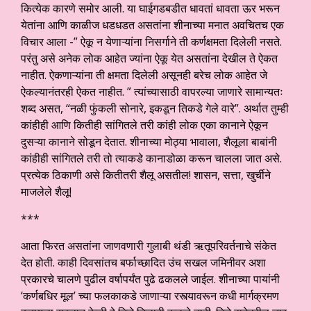
कित्येक कारणे समोर आली. या घाईगडबडीत धावतां धावता ऊर भरून
येतांना आणि काळीज धडधडत असतांना शीनाच्या मनात अवचितच एक
विचार आला -” ऐकू न येणाऱ्यांना निसर्गाने ती कर्णक्षमता दिलेली नसते.
परंतु असे अनेक लोक आहेत ज्यांना ऐकू येत असतांना देखील ते ऐकत
नाहीत. ऐकणाऱ्यांना ती क्षमता दिलेली असूनही बरेच लोक आहेत जे
ऐकल्यानंतरही ऐकत नाहीत. ” त्यांच्यासाठी वापरल्या जाणारे सामान्यतः
शब्द असत, “नळी फुंकली सोनारे, इकडून तिकडे गेले वारे”. अर्थात तुम्ही
कांहीही आणि कितीही सांगितले तरी कांही लोक एका कानाने ऐकून
दुसऱ्या कानाने सोडून देतात. शीनाच्या मोठ्या भावाला, शैलूला बाबांनी
कांहीही सांगितले तरी तो त्याकडे कानाडोळा करून चालला जात असे.
प्रत्येक ठिकाणी असे कितीतरी शैलू असतील! शासन, सत्ता, खुर्चीने
माजलेले शैलू!
***
आता फिरत असतांना जाणवणारी गुलाबी थंडी ऋतूपरिवर्तनाचे संकेत
देत होती. काही दिवसांतच बर्फाच्छादित उंच सखल जमिनीवर अशा
प्रकारचे चालणे पुढील वर्षापर्यंत पुढे ढकलले जाईल. शीनाच्या पायांनी
‘कर्णबधिर मूल’ च्या फलकाकडे जाणाऱ्या रस्त्यावरून कधी मार्गक्रमण