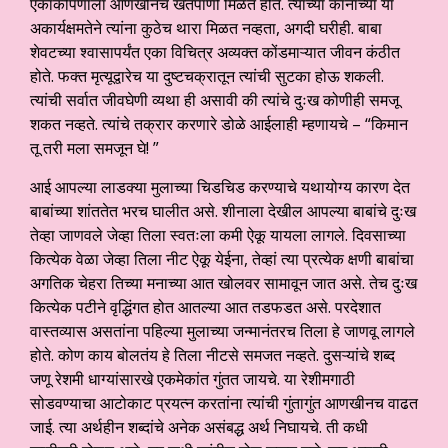
एकाकीपणाला आणखीनच खतपाणी मिळत होते. त्यांच्या कानाच्या या
अकार्यक्षमतेने त्यांना कुठेच थारा मिळत नव्हता, अगदी घरीही. बाबा
शेवटच्या श्वासापर्यंत एका विचित्र अव्यक्त कोंडमाऱ्यात जीवन कंठीत
होते. फक्त मृत्यूद्वारेच या दुष्टचक्रातून त्यांची सुटका होऊ शकली.
त्यांची सर्वात जीवघेणी व्यथा ही असावी की त्यांचे दुःख कोणीही समजू
शकत नव्हते. त्यांचे तक्रार करणारे डोळे आईलाही म्हणायचे – “किमान
तू तरी मला समजून घे! ”
आई आपल्या लाडक्या मुलाच्या चिडचिड करण्याचे यथायोग्य कारण देत
बाबांच्या शांततेत भरच घालीत असे. शीनाला देखील आपल्या बाबांचे दुःख
तेव्हा जाणवले जेव्हा तिला स्वतःला कमी ऐकू यायला लागले. दिवसाच्या
कित्येक वेळा जेव्हा तिला नीट ऐकू येईना, तेव्हां त्या प्रत्येक क्षणी बाबांचा
अगतिक चेहरा तिच्या मनाच्या आत खोलवर सामावून जात असे. तेच दुःख
कित्येक पटीने वृद्धिंगत होत आतल्या आत तडफडत असे. परदेशात
वास्तव्यास असतांना पहिल्या मुलाच्या जन्मानंतरच तिला हे जाणवू लागले
होते. कोण काय बोलतंय हे तिला नीटसे समजत नव्हते. दुसऱ्यांचे शब्द
जणू रेशमी धाग्यांसारखे एकमेकांत गुंतत जायचे. या रेशीमगाठी
सोडवण्याचा आटोकाट प्रयत्न करतांना त्यांची गुंतागुंत आणखीनच वाढत
जाई. त्या अर्थहीन शब्दांचे अनेक असंबद्ध अर्थ निघायचे. ती कधी