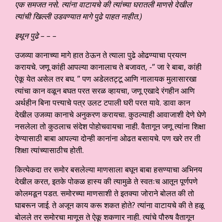
एक समजत नसे. त्यांना वाटायचे की त्यांच्या घरातली माणसे देखील
त्यांची खिल्ली उडवण्यात मागे पुढे पाहत नाहीत.)
इथून पुढे – – –
उजव्या कानाच्या मागे हात ठेऊन ते त्याला पुढे ओढण्याचा प्रयत्न
करायचे. जणू कांही आपल्या कानालाच ते बजावत, -” जा रे बाबा, कांही
ऐकू येत असेल तर बघ. ” पण अडेलतट्टू आणि नालायक मुलासारखा
त्यांचा कान वळून बघत परत सरळ व्हायचा, जणू एखादे रंगहीन आणि
अर्थहीन बिना पत्त्याचे पत्र उलट टपाली घरी परत यावे. डावा कान
देखील उजव्या कानाचे अनुकरण करायचा. कुठल्याही आवाजाशी देणे घेणे
नसलेला तो कुठलाच संदेश पोहोचवायचा नाही. वैतागून जणू त्यांना शिक्षा
देण्यासाठी बाबा आपल्या दोन्ही कानांना ओढत बसायचे. पण खरे तर ती
शिक्षा त्यांच्यासाठीच होती.
कित्येकदा तर समोर बसलेल्या माणसाला बघून बाबा हसण्याचा अभिनय
देखील करत, इतके पोकळ हास्य की त्यामुळे ते स्वतःच आतून पूर्णपणे
कोलमडून पडत. समोरच्या माणसाशी ते इतक्या जोराने बोलत की तो
घाबरून जाई. ते अजून काय करू शकत होते? त्यांना वाटायचे की ते हळू
बोलले तर समोरचा माणूस ते ऐकू शकणार नाही. त्यांचे पौरुष वैतागून