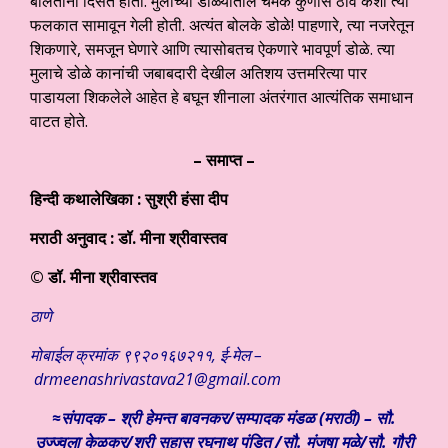
बोलतांना दिसत होती. मुलाच्या डोळ्यातील चमक कुणास ठावे कशी त्या
फलकात सामावून गेली होती. अत्यंत बोलके डोळे! पाहणारे, त्या नजरेतून
शिकणारे, समजून घेणारे आणि त्यासोबतच ऐकणारे भावपूर्ण डोळे. त्या
मुलाचे डोळे कानांची जबाबदारी देखील अतिशय उत्तमरित्या पार
पाडायला शिकलेले आहेत हे बघून शीनाला अंतरंगात आत्यंतिक समाधान
वाटत होते.
–
समाप्त
–
हिन्दी कथालेखिका : सुश्री हंसा दीप
मराठी अनुवाद : डॉ. मीना श्रीवास्तव
© डॉ. मीना श्रीवास्तव
ठाणे
मोबाईल क्रमांक ९९२०१६७२११, ई-मेल –
drmeenashrivastava21@gmail.com
≈संपादक – श्री हेमन्त बावनकर/
सम्पादक मंडळ (मराठी) – सौ.
उज्ज्वला केळकर/श्री सुहास रघुनाथ पंडित /सौ. मंजुषा मुळे/सौ. गौरी