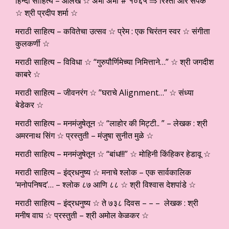
हिन्दी साहित्य – आलेख ☆ अभी अभी # १०६५ ⇒ रिश्ता और संपर्क
☆ श्री प्रदीप शर्मा ☆
मराठी साहित्य – कवितेचा उत्सव ☆ प्रेम : एक चिरंतन स्वर ☆ संगीता
कुलकर्णी ☆
मराठी साहित्य – विविधा ☆ “गुरुपौर्णिमेच्या निमित्ताने…” ☆ श्री जगदीश
काबरे ☆
मराठी साहित्य – जीवनरंग ☆ ”घराचे Alignment…” ☆ संध्या
बेडेकर ☆
मराठी साहित्य – मनमंजुषेतून ☆ “लाहोर की मिट्टी.. ” – लेखक : श्री
अमरनाथ सिंग ☆ प्रस्तुती – मंजुषा सुनीत मुळे ☆
मराठी साहित्य – मनमंजुषेतून ☆ “बांध!!!” ☆ मोहिनी किंहिकर हेडावू ☆
मराठी साहित्य – इंद्रधनुष्य ☆ मनाचे श्लोक – एक सार्वकालिक
‘मनोपनिषद’… – श्लोक ८७ आणि ८८ ☆ श्री विश्वास देशपांडे ☆
मराठी साहित्य – इंद्रधनुष्य ☆ ते ७३८ दिवस – – – लेखक : श्री
मनीष वाघ ☆ प्रस्तुती – श्री अमोल केळकर ☆