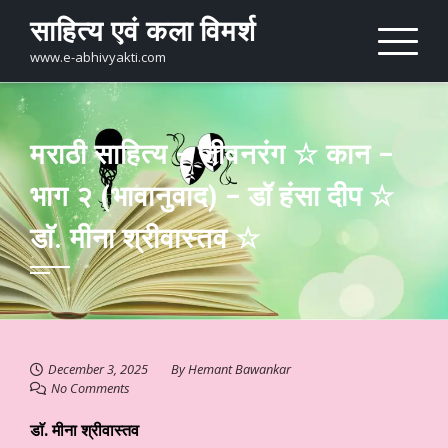
Skip
साहित्य एवं कला विमर्श
to
content
www.e-abhivyakti.com
मराठी साहित्य – जीवनरंग ☆ कान –
भाग २ (भावानुवाद) – डॉ हंसा दीप ☆
डाॅ. मीना श्रीवास्तव ☆
December 3, 2025
By
Hemant Bawankar
No Comments
डाॅ. मीना श्रीवास्तव