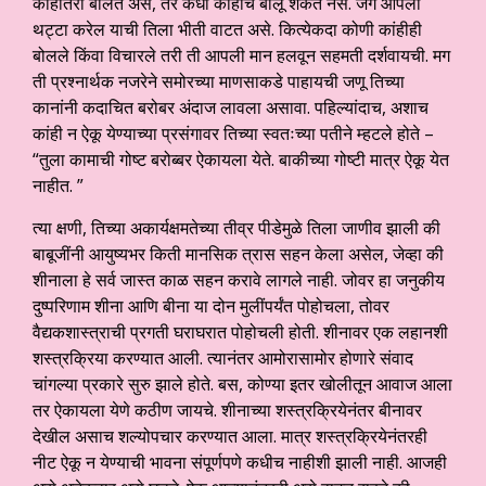
काहीतरी बोलत असे, तर कधी कांहीच बोलू शकत नसे. जग आपली
थट्टा करेल याची तिला भीती वाटत असे. कित्येकदा कोणी कांहीही
बोलले किंवा विचारले तरी ती आपली मान हलवून सहमती दर्शवायची. मग
ती प्रश्नार्थक नजरेने समोरच्या माणसाकडे पाहायची जणू तिच्या
कानांनी कदाचित बरोबर अंदाज लावला असावा. पहिल्यांदाच, अशाच
कांही न ऐकू येण्याच्या प्रसंगावर तिच्या स्वतःच्या पतीने म्हटले होते –
“तुला कामाची गोष्ट बरोब्बर ऐकायला येते. बाकीच्या गोष्टी मात्र ऐकू येत
नाहीत. ”
त्या क्षणी, तिच्या अकार्यक्षमतेच्या तीव्र पीडेमुळे तिला जाणीव झाली की
बाबूजींनी आयुष्यभर किती मानसिक त्रास सहन केला असेल, जेव्हा की
शीनाला हे सर्व जास्त काळ सहन करावे लागले नाही. जोवर हा जनुकीय
दुष्परिणाम शीना आणि बीना या दोन मुलींपर्यंत पोहोचला, तोवर
वैद्यकशास्त्राची प्रगती घराघरात पोहोचली होती. शीनावर एक लहानशी
शस्त्रक्रिया करण्यात आली. त्यानंतर आमोरासामोर होणारे संवाद
चांगल्या प्रकारे सुरु झाले होते. बस, कोण्या इतर खोलीतून आवाज आला
तर ऐकायला येणे कठीण जायचे. शीनाच्या शस्त्रक्रियेनंतर बीनावर
देखील असाच शल्योपचार करण्यात आला. मात्र शस्त्रक्रियेनंतरही
नीट ऐकू न येण्याची भावना संपूर्णपणे कधीच नाहीशी झाली नाही. आजही