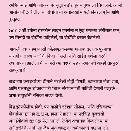
रमणिकभाई आणि ज्योत्स्नाबेनसुद्धा बडोद्याहूनच पुण्याला निघालेले, आजी
आजोबा कॅटेगरीतील या दोघांना या अनोळखी मायलेकींबद्दल प्रेम आणि
कुतूहल.
Gen z ची रमोना हेडफोन लावून इतरांना न ऐकू येणाऱ्या संगीतात मग्न,
पण तिनंही या दोघींना पाहिलेलं, या दोघींची दखल घेतलेली.
आणखी एक सहप्रवासी कोल्हापूरकडच्या भामाकाकू, एक पुण्याचा
घारागोरा तरुण – जोशी किंवा गोखले आणि साईड बर्थला वरती
स्थानापन्न झालेला मी – असे त्या १७ ते २४ क्रमांकाचे आम्ही तात्पुरते
सहप्रवासी.
बाळाच्या कपड्यांच्या ढीगाने भरलेली मोठ्ठी पिशवी, खाण्याचा मोठा डबा,
आणि पर्समधून डोकावणारी “बाल संगोपना”ची माहिती देणारी पत्रकं –
अशा आयुधांनी रसिका सज्ज होती.
पियू झोपलेलीच होती, पण गाडीने स्टेशन सोडलं, आणि रसिकाच्या
मोबाईलमधून “हा लू लू लू, हाला रे हाला” या प्रसिद्ध गुजराती
अंगाईगीताचे सूर ऐकू येऊ लागले. रेल्वेत अचानक मिळालेल्या या
संगीतसेवेने आम्ही सगळेच जण चमकून एकमेकांकडे बघू लागलो.