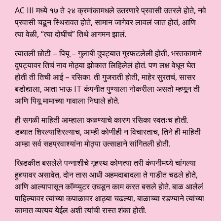
AC III मध्ये १७ ते २४ क्रमांकामधले उतरणारे प्रवासी उतरले होते, नवे
प्रवासी चढून स्थिरावत होते, सामान जागेवर लावलं जात होतं, आणि
त्या वेळी, “त्या दोघींचं” तिथे आगमन झालं.
त्यातली छोटी – पियू – गुलाबी दुपट्यात गुरफटलेली होती, भरतकामाने
दुपट्यावर तिचं नाव मोठ्या झोकात लिहिलेलं होतं. पण लक्ष वेधून घेत
होती ती तिची आई – रसिका. ती गुजराती होती, माहेर सुरतचं, सासर
बडोद्याला, आता भाऊ IT कंपनीत पुण्याला नोकरीला असतो म्हणून ती
आणि पियू मामाच्या गावाला निघाले होते.
ही सगळी माहिती आम्हाला कळण्याचे कारण रसिका स्वतःच होती.
डब्यात शिरल्याशिरल्याच, आम्ही कोणीही न विचारताच, तिने ही माहिती
आम्हा सर्व सहप्रवाश्यांना मोठ्या उत्साहाने सांगितली होती.
खिडकीत बसलेले पन्नाशीचे गृहस्थ कोणत्या तरी कंपनीमध्ये चांगल्या
हुद्द्यावर असावेत, दोन तास आधी अहमदाबादला ते गाडीत चढले होते,
आणि आल्यापासून कॉम्प्युटर उघडून काम करत बसले होते. बाळ आलेलं
पाहिल्यावर त्यांच्या कपाळावर आठ्या चढल्या, बाळाच्या रडण्याने त्यांच्या
कामात व्यत्यय येईल अशी त्यांची रास्त शंका होती.