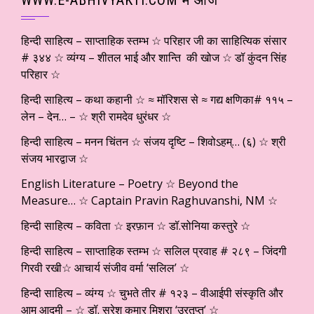
हिन्दी साहित्य – साप्ताहिक स्तम्भ ☆ परिहार जी का साहित्यिक संसार
# ३४४ ☆ व्यंग्य – शीतल भाई और शान्ति की खोज ☆ डॉ कुंदन सिंह
परिहार ☆
हिन्दी साहित्य – कथा कहानी ☆ ≈ मॉरिशस से ≈ गद्य क्षणिका# ११५ –
लेन – देन… – ☆ श्री रामदेव धुरंधर ☆
हिन्दी साहित्य – मनन चिंतन ☆ संजय दृष्टि – शिवोऽहम्… (६) ☆ श्री
संजय भारद्वाज ☆
English Literature – Poetry ☆ Beyond the
Measure… ☆ Captain Pravin Raghuvanshi, NM ☆
हिन्दी साहित्य – कविता ☆ इरफ़ान ☆ डॉ.सोनिया कस्तुरे ☆
हिन्दी साहित्य – साप्ताहिक स्तम्भ ☆ सलिल प्रवाह # २८९ – जिंदगी
गिरवी रखी☆ आचार्य संजीव वर्मा ‘सलिल’ ☆
हिन्दी साहित्य – व्यंग्य ☆ चुभते तीर # १२३ – वीआईपी संस्कृति और
आम आदमी – ☆ डॉ. सुरेश कुमार मिश्रा ‘उरतृप्त’ ☆