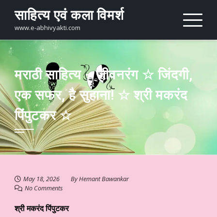
Skip
साहित्य एवं कला विमर्श
to
content
www.e-abhivyakti.com
मराठी साहित्य – जीवनरंग ☆ जिंदगी,
एक सफर, है सुहाना! ☆ श्री मकरंद
पिंपुटकर ☆
May 18, 2026
By
Hemant Bawankar
No Comments
श्री मकरंद पिंपुटकर