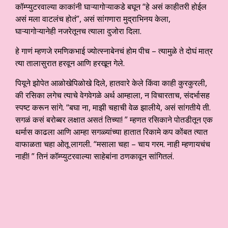
कॉम्प्युटरवाल्या काकांनी घाऱ्यागोऱ्याकडे बघून “हे असं काहीतरी होईल
असं मला वाटलंच होतं”, असं सांगणारा मुद्राभिनय केला,
घाऱ्यागोऱ्यानेही नजरेतूनच त्याला दुजोरा दिला.
हे गाणं म्हणजे रमणिकभाई ज्योत्स्नाबेनचं होम पीच – त्यामुळे ते दोघं मात्र
त्या तालासुरात हरवून आणि हरखून गेले.
पियूने झोपेत आळोखेपिळोखे दिले, हातवारे केले किंवा काही कुरकुरली,
की रसिका लगेच त्याचे वेगवेगळे अर्थ आम्हाला, न विचारताच, संदर्भासह
स्पष्ट करून सांगे. “बघा ना, माझी चहाची वेळ झालीये, असं सांगतीये ती.
सगळं कसं बरोब्बर लक्षात असतं तिच्या! ” म्हणत रसिकाने पोतडीतून एक
थर्मास काढला आणि आम्हा सगळ्यांच्या हातात रिकामे कप कोंबत त्यात
वाफाळता चहा ओतू लागली. “मसाला चहा – चाय गरम. नाही म्हणायचंच
नाही! ” तिनं कॉम्प्युटरवाल्या साहेबांना ठणकावून सांगितलं.