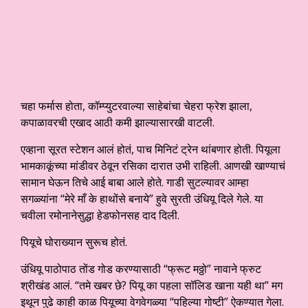
चहा फर्मास होता, कॉम्प्युटरवाल्या साहेबांचा चेहरा फ्रेश झाला,
कपाळावरची एखाद आठी कमी झाल्यासारखी वाटली.
एव्हाना सूरत स्टेशन आलं होतं, पाच मिनिटं ट्रेन थांबणार होती. पियूला
भामकाकूंच्या मांडीवर ठेवून रसिका दारात उभी राहिली. आणखी खाण्याचं
सामान घेऊन तिचे आई बाबा आले होते. गाडी सुटल्यावर आम्हा
सगळ्यांना “मेरे माँ के हाथोंसे बनाये” हुवे सुरती उंधियू दिले गेले. या
चवीला रमोनानेसुद्धा हेडफोनसह दाद दिली.
पियूचे घोराख्यान सुरूच होतं.
उंधियू पाठोपाठ तोंड गोड करण्यासाठी “फ्रूट मठ्ठो” नावाने फ्रुट
श्रीखंड आलं. “तमे खबर छे? पियू का पहला सॉलिड खाना यही था” मग
इथून पुढे काही काळ पियूच्या वेगवेगळ्या “पहिल्या गोष्टी” ऐकण्यात गेला.