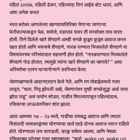
पहिलं smile, पहिली ढेकर, पहिल्यांदा तिनं आईचं बोट धरलं, आणि
अशा अनेक कथा!
स्वतःबरोबर आणलेल्या खाण्याव्यतिरिक्त येणाऱ्या जाणाऱ्या
फेरीवाल्याकडून भेळ, समोसे, वडापाव यावर ती मनसोक्त ताव मारत
होती. तिने दिलेले खारे शेंगदाणे आम्ही सगळे कुडूम कुडूम आवाज करत
खात होतो आणि भरूचचे शेंगदाणे, नारळ पाण्यात भिजवलेले शेंगदाणे या
विषयांवरच्या परिसंवादात सहभागी होत होतो. “नारळपाण्यात भिजवलेले
शेंगदाणे गोड होतात, त्यामुळे त्यांना खारे शेंगदाणे का म्हणावे? ” असा
अस्मितेचा प्रश्न घाऱ्यागोऱ्याने उपस्थित केला.
जेवणखाण्याचे आदानप्रदान केले गेले, आणि मग मोबाईलमध्ये गजर
लावून, “चला, पियू झोपली आहे, जेवणानंतर तुम्ही सगळेसुद्धा अर्धा तास
झोपा पाहू” असं फर्मान सोडत, गाडीत शिरल्यापासून पहिल्यांदाच,
रसिकाचा लाऊडस्पीकर शांत झाला.
आता आमच्या १७ – २४ मध्ये, गाडीचा लयबद्ध आवाज आणि त्याला
विसंवादी भामाकाकूंच्या घोरण्याचा खर्ज एवढे दोनच आवाज भरून राहिले
होते. घोरण्याला लय सापडली, काकू समेवर आल्या, आणि नेमका
रसिकाच्या फोनचा गजर खणखणला, “चलो, wake up, wake up.