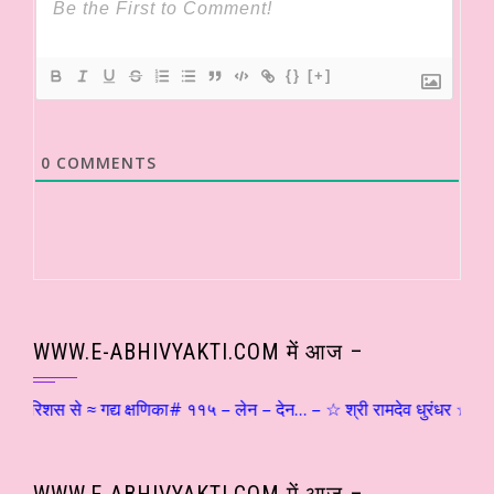
{}
[+]
0
COMMENTS
WWW.E-ABHIVYAKTI.COM में आज –
रिशस से ≈ गद्य क्षणिका# ११५ – लेन – देन… – ☆ श्री रामदेव धुरंधर ☆ हिन्दी
WWW.E-ABHIVYAKTI.COM में आज –