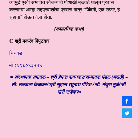
त्यामुळे एरवी संभावित सौजन्याचे पोशाखी मुखवटे घालून प्रवास
करणाऱ्या आम्हा सहप्रवाशांचा प्रवास मात्र “जिंदगी, एक सफर, है
सुहाना” होऊन गेला होता.
(
काल्पनिक कथा)
© श्री मकरंद पिंपुटकर
चिंचवड
मो ८६९८०५३२१५
≈ संस्थापक संपादक – श्री हेमन्त बावनकर/
सम्पादक मंडळ (मराठी) –
सौ. उज्ज्वला केळकर/श्री सुहास रघुनाथ पंडित /सौ. मंजुषा मुळे/सौ.
गौरी गाडेकर≈