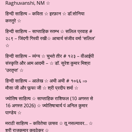
Raghuvanshi, NM ☆
हिन्दी साहित्य – कविता ☆ इरफ़ान ☆ डॉ.सोनिया
कस्तुरे ☆
हिन्दी साहित्य – साप्ताहिक स्तम्भ ☆ सलिल प्रवाह #
२८९ – जिंदगी गिरवी रखी☆ आचार्य संजीव वर्मा ‘सलिल’
☆
हिन्दी साहित्य – व्यंग्य ☆ चुभते तीर # १२३ – वीआईपी
संस्कृति और आम आदमी – ☆ डॉ. सुरेश कुमार मिश्रा
‘उरतृप्त’ ☆
हिन्दी साहित्य – आलेख ☆ अभी अभी # १०६६ ⇒
मौसा जी और फूफा जी ☆ श्री प्रदीप शर्मा ☆
ज्योतिष साहित्य ☆ साप्ताहिक राशिफल (10 अगस्त से
16 अगस्त 2026) ☆ ज्योतिषाचार्य पं अनिल कुमार
पाण्डेय ☆
मराठी साहित्य – कवितेचा उत्सव ☆ तू नसल्यावर… ☆
श्री राजकुमार कवठेकर ☆