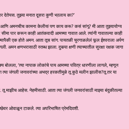
र देतेयस. तुझ्या मनात दूसरा कुणी भऱलाय का?’
 आणि अमनचीच कामना केलीय! पण काय करू? कसं सांगू? मी आता तुझ्यायोग्य
व्हा सीमा पार करून काही आतंकवादी आमच्या गावात आले. त्यांनी गावातल्या काही
ंच्यापैकी एक होते अमन. आता तूच सांग. पायतळी चुरगाळलेलं फूल ईश्वराला अर्पण
ली. अमन क्षणभरासाठी स्तब्ध झाला. दुसर्‍या क्षणी त्याच्यातील सुरक्षा रक्षक जागा
ाक्य बोलला, ‘त्या नापाक लोकांचे पाय आमच्या पवित्र धारणीला लागले, म्हणून
्या जंगली जनावरांच्या अभद्र हरकतीमुळे तू कुठे मलीन झालीस?तू तर या
तू माझीच आहेस. नेहमीसाठी. आता त्या जंगली जनवरांसाठी माझ्या बंदुकीतल्या
्छेवर ओवाळून टाकले. त्या अपरिभाषित प्रेमदिवशी.