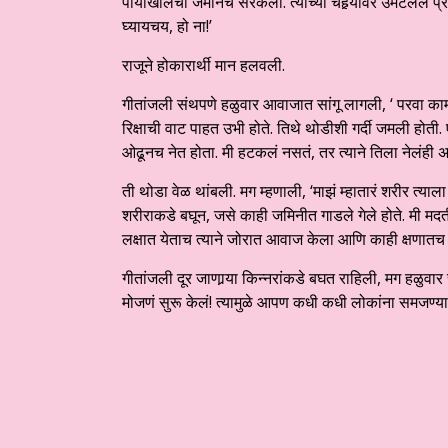
पायाखालची जमीनच सरकली. त्याच्या चेहर्‍यावर उमटलेले प्रश
घ्यायचय, हो ना!’
राजूने होकारार्थी मान हलवली.
गीतांजली संथपणे हळुवार आवाजात सांगू लागली, ‘ परवा कामा
रिक्षाची वाट पाहत उभी होते. तिथे थोडीशी गर्दी जमली होत
ओढूनच नेत होता. मी हटकलं नसतं, तर त्याने तिला नेलंही अ
ती थोडा वेळ थांबली. मग म्हणाली, ‘माझं म्हातारं शरीर त्याला
शरीराकडे बघून, जसे काही जमिनीत गाडले गेले होते. मी
लक्षात येताच त्याने जोरात आवाज केला आणि काही क्षणातच 
गीतांजली दूर जाणार्‍या किन्नरांकडे बघत राहिली, मग हळुवा
मोजणं सुरू केलं! त्यामुळे आपण कधी कधी लोकांना समजण्या