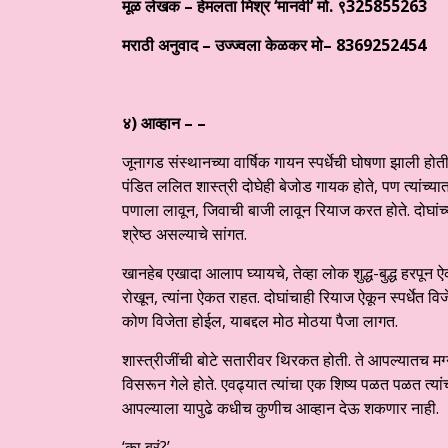
मूळ लेखक – हेमलता मिश्र ‘मानवी’ मो. ९
325855263
मराठी अनुवाद – उज्ज्वला केळकर मो–
8369252454
४)
आव्हान – –
जूनागड संस्थानच्या वार्षिक गायन स्पर्धेची घोषणा झाली होती
पंडित ललित शास्त्री दोघेही बेजोड गायक होते, पण त्यांच्यात
पणाला लावून, जिवाची बाजी लावून रियाज करत होते. दोघांच्या
श्रेष्ठ असल्याचे सांगत.
खानहेब एखादा आलाप घ्यायचे, तेव्हा लोक शुद्ध-बुद्ध हरपून
रोखून, त्यांना ऐकत राहत. दोघांचाही रियाज ऐकून स्पर्धेत विजे
कोण विजेता होईल, याबद्दल मोठ मोठया पैजा लागत.
शास्त्रीजींची बोटे सतारीवर थिरकत होती. ते आपल्यातच मग्
विसरून गेले होते. एवढ्यात त्यांचा एक शिष्य पळत पळत त्य
आपल्याला यापुढे कधीच कुणीच आव्हान देऊ शकणार नाही.
‘का बरं?’