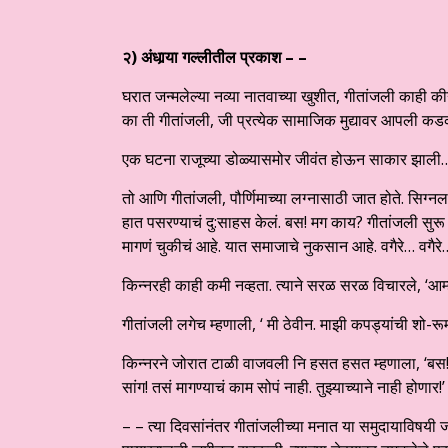
२)
अंधार्‍या गल्लीतील प्रकाश – –
घरात जन्मलेल्या नव्या नातवाच्या खुशीत, गीतांजली काही की
का ती गीतांजली, जी प्रत्येक सामाजिक मुद्यावर आपली कडक
एक घटना राजूच्या डोळ्यासमोर जीवंत होऊन साकार झाली
तो आणि गीतांजली, पौर्णिमाच्या लग्नासाठी जात होते. सिग्नल
हात पसरण्याचं दु:साहस केलं. बस! मग काय? गीतांजली सु
मागणं चुकीचं आहे. यात समाजाचे नुकसान आहे. वगैरे… वगैरे
किन्नरही काही कमी नव्हता. त्याने सरळ सरळ विचारले, ‘आ
गीतांजली लगेच म्हणाली, ‘ मी ठेवीन. माझी कपड्यांची शो-
किन्नरने जोरात टाळी वाजवली नि हसत हसत म्हणाला, ‘बस! 
सांग! तसं मागण्याचं काम सोपं नाही. तुझ्याच्याने नाही होणार!’
– – त्या दिवसांनंतर गीतांजलीच्या मनात या समुदायाविषयी 