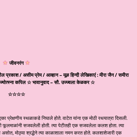
साहित्यिक संसार # ३४४ ☆ व्यंग्य – शीतल भाई और शान्ति की खोज ☆ डॉ कुंदन 
जीवनरंग
 प्रकाश / असीम प्रेम / आव्हान – मूळ हिन्दी लेखिकाएं : मीरा जैन / समीरा
/ ज्योत्स्ना कपिल ☆ भावानुवाद – सौ. उज्ज्वला केळकर
☆
☆
☆
☆
☆
का प्रेक्षणीय स्थळाकडे निघाले होते. वाटेत यांना एक मोठी रथयात्रा दिसली.
ी फूलमाळांनी सजवलेली होती. त्या पेटीतही एक सजवलेला कलश होता. त्या
सोत, मोठ्या श्रद्धेने त्या काळाशाला नमन करत होते. कलशाशेजारी एक