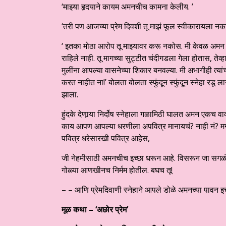
‘माझ्या हृदयाने कायम अमनचीच कामना केलीय. ’
‘तरी पण आजच्या प्रेम दिवशी तू माझं फूल स्वीकारायला नका
‘ इतका मोठा आरोप तू माझ्यावर करू नकोस. मी केवळ अमन
राहिले नाही. तू मागच्या सुट्टीत चंदीगडला गेला होतास, ते
मुलींना आपल्या वासनेच्या शिकार बनवल्या. मी अभागीही त्या
करत नाहीत ना!’ बोलता बोलता स्फुंदून स्फुंदून स्नेहा रडू लाग
झाला.
हुंदके देणार्‍या निर्दोष स्नेहाला गळामिठी घालत अमन एकच व
काय आपण आपल्या धरणीला अपवित्र मानायचं? नाही नं? मग त
पवित्र धरेसारखी पवित्र आहेस,
जी नेहमीसाठी अमनचीच इच्छा धरून आहे. विसरून जा सगळं. 
गोळ्या आणखीनच निर्मम होतील. बघच तू!
– – आणि प्रेमदिवाणी स्नेहाने आपले डोळे अमनच्या पावन इच
मूळ कथा – ‘अछोर प्रेम’