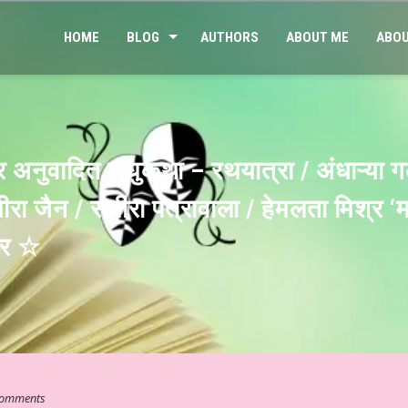
HOME
BLOG
AUTHORS
ABOUT ME
ABOU
 अनुवादित लघुकथा – रथयात्रा / अंधाऱ्या ग
मीरा जैन / समीरा पत्रावाला / हेमलता मिश्र ‘
कर ☆
omments