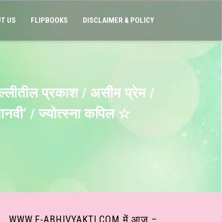
T US
FLIPBOOKS
DISCLAIMER & POLICY
ल्लीतील प्रकाश / असीम प्रेम /
मानवी’ / ज्योत्स्ना कपिल ☆
WWW.E-ABHIVYAKTI.COM में आज –