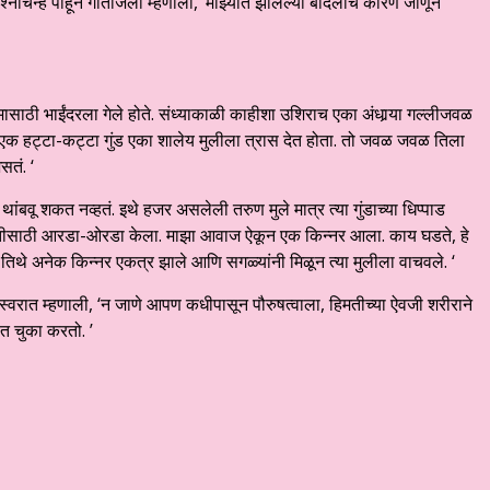
्नचिन्ह पाहून गीतांजली म्हणाली, ‘माझ्यात झालेल्या बादलाचं कारण जाणून
साठी भाईंदरला गेले होते. संध्याकाळी काहीशा उशिराच एका अंधार्‍या गल्लीजवळ
ी. एक हट्टा-कट्टा गुंड एका शालेय मुलीला त्रास देत होता. तो जवळ जवळ तिला
सतं. ‘
 थांबवू शकत नव्हतं. इथे हजर असलेली तरुण मुले मात्र त्या गुंडाच्या धिप्पाड
 मदतीसाठी आरडा-ओरडा केला. माझा आवाज ऐकून एक किन्नर आला. काय घडते, हे
तिथे अनेक किन्नर एकत्र झाले आणि सगळ्यांनी मिळून त्या मुलीला वाचवले. ‘
र स्वरात म्हणाली, ‘न जाणे आपण कधीपासून पौरुषत्वाला, हिमतीच्या ऐवजी शरीराने
त चुका करतो. ’