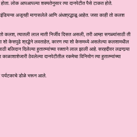
 होता. लोक आपआपल्या शक्यतेनुसार त्या दानपेटीत पैसे टाकत होते.
‘इंडियन्स अजूनही मागासलेले आणि अंधश्रद्धाळू आहेत. जसा काही तो कलश
र! तो कलश, त्यातली लाल माती निर्जीव दिसत असली, तरी आम्हा सगळ्यांसाठी ती
्‍या शो केसपुढे श्रद्धेने लवताहेत, कारण त्या शो केसमध्ये असलेल्या कलशामधील
ी बलिदान दिलेल्या हुतात्म्यांच्या रक्ताने लाल झाली आहे. सरहद्दीवर लढणार्‍या
 काळाशाशेजारी ठेवलेल्या दानपेटीतील रकमेचा विनियोग त्या हुतात्म्यांच्या
ी पर्यटकाचे डोळे भरून आले.