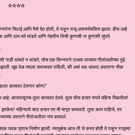
☆
☆
☆
☆
न्नरांना मिठाई आणि पैसे देत होती, ते पाहून राजू आश्चर्यचकित झाला. हीच आहे
 आणि ठाम मते मांडते आणि नेहमीच तिची कुणाशी ना कुणाशी जुंपते.
…
शी गाडी थांबते न थांबते, तोच एक किन्नराने टाळ्या वाजवत गीतांजलीच्या पुढे
रू झाली. खूप वेळ त्याला समजावत राहिली, की असं धड-धाकट असताना भीक
…
म्हाला कामावर ठेवणार कोण?’
रूम आहे. आजपासूनच तुला कामावर ठेवते. तुला वीस हजार रुपये महिना मिळतील!’
इतकेच? महिन्याचे साठ हजार तर मी मागून कमावतो. तुला काम पाहिजे, तर
 त्याच्या उत्तराने गीतांजलीला गप्प बसवलं.
जवळ जवळ घृणाच निर्माण झाली. त्यामुळेच आज ती जे करत होती ते पाहून राजूच्या