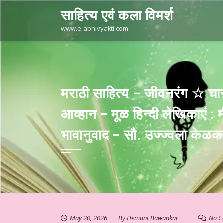
Skip
साहित्य एवं कला विमर्श
to
content
www.e-abhivyakti.com
मराठी साहित्य – जीवनरंग ☆ चार
आव्हान – मूळ हिन्दी लेखिकाएं : 
भावानुवाद – सौ. उज्ज्वला केळ
May 20, 2026
By
Hemant Bawankar
No C