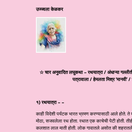
उज्ज्वला केळकर
तुत है आज का साहित्य
हिन्दी साहित्य – साप्ताहिक स्तम्भ ☆ परिहार जी का 
☆ चार अनुवादित लघुकथा – रथयात्रा / अंधाऱ्या गल्लीतील
पत्रावाला / हेमलता मिश्र ‘मानवी’ 
१) रथयात्रा – –
काही विदेशी पर्यटक भारत भ्रमण करण्यासाठी आले होते. ते ए
मोठा, सजवलेला रथ होता. रथात एक काचेची पेटी होती. तीह
कलशात लाल माती होती. लोक गावातले असोत की शहरातले अ