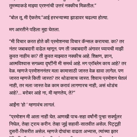
तुमच्याकडे माझ्या प्रश्नांची उत्तरं नक्कीच मिळतील.”
“बोल तू. मी ऐकतेय.”आई हरभऱ्याच्या झाडावर चढल्या होत्या.
मग आरतीने पहिला मुद्दा घेतला.
“मी विचार करत होते की प्रमोशनचा विचार कॅन्सल करायचा. का? तर
नंतर जबाबदारी वाढेल म्हणून. पण ती जबाबदारी अंगावर घ्यायची माझी
कुवत नाहीय का? ती कुवत माझ्यात नक्कीच आहे. शिक्षण, ज्ञान,
आत्मविश्वास सगळ्या दृष्टींनी मी समर्थ आहे. मग प्रॉब्लेम काय आहे? तर
वेळ. म्हणजे प्रमोशननंतर मला कामासाठी जास्त वेळ द्यावा लागेल. पण
जास्त म्हणजे किती जास्त? तर थोडासाच जास्त. शिवाय प्रमोशन घेतलं
नाही, तर मला जास्त वेळ काम करावं लागणारच नाही, असं थोडंच
आहे?… बरोबर आहे ना, मी म्हणतेय, ते?”
आईंना ‘हो ‘ म्हणावंच लागलं.
“प्रमोशन मी आता नाही घेत. आणखी पाच-सहा वर्षांनी पुन्हा सर्क्युलर
निघेल, तेव्हा ट्राय करीन. तेव्हा जुई सहावी-सातवीत असेल. पिट्टूही
दुसरी-तिसरीत असेल. म्हणजे दोघांचा वाढता अभ्यास, त्यांच्या इतर