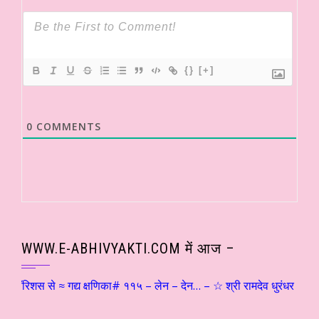
{}
[+]
0
COMMENTS
WWW.E-ABHIVYAKTI.COM में आज –
ॉरिशस से ≈ गद्य क्षणिका# ११५ – लेन – देन… – ☆ श्री रामदेव धुरंधर ☆ हिन्