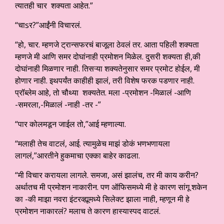
त्यातही चार शक्यता आहेत.”
“चाsर?”आईंनी विचारलं.
“हो, चार. म्हणजे ट्रान्सफरचं बाजूला ठेवलं तर. आता पहिली शक्यता
म्हणजे मी आणि समर दोघांनाही प्रमोशन मिळेल. दुसरी शक्यता ही,की
दोघांनाही मिळणार नाही. तिसऱ्या शक्यतेनुसार समर प्रमोट होईल, मी
होणार नाही. इथपर्यंत काहीही झालं, तरी विशेष फरक पडणार नाही.
प्रॉब्लेम आहे, तो चौथ्या शक्यतेत. मला -प्रमोशन -मिळालं -आणि
-समरला,-मिळालं -नाही -तर -”
“पार कोलमडून जाईल तो,”आई म्हणाल्या.
“मलाही तेच वाटलं, आई. त्यामुळेच माझं डोकं भणभणायला
लागलं,”आरतीने हुकमाचा एक्का बाहेर काढला.
“मी विचार करायला लागले. समजा, असं झालंच, तर मी काय करीन?
अर्थातच मी प्रमोशन नाकारीन. पण ऑफिसमध्ये मी हे कारण सांगू शकेन
का -की माझा नवरा इंटरव्ह्यूमध्ये सिलेक्ट झाला नाही, म्हणून मी हे
प्रमोशन नाकारलं? मलाच ते कारण हास्यास्पद वाटलं.