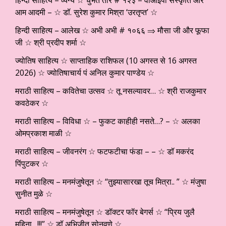
आम आदमी – ☆ डॉ. सुरेश कुमार मिश्रा ‘उरतृप्त’ ☆
हिन्दी साहित्य – आलेख ☆ अभी अभी # १०६६ ⇒ मौसा जी और फूफा
जी ☆ श्री प्रदीप शर्मा ☆
ज्योतिष साहित्य ☆ साप्ताहिक राशिफल (10 अगस्त से 16 अगस्त
2026) ☆ ज्योतिषाचार्य पं अनिल कुमार पाण्डेय ☆
मराठी साहित्य – कवितेचा उत्सव ☆ तू नसल्यावर… ☆ श्री राजकुमार
कवठेकर ☆
मराठी साहित्य – विविधा ☆ – फुकट काहीही नसते…? – ☆ अलका
ओमप्रकाश माळी ☆
मराठी साहित्य – जीवनरंग ☆ फटफटीचा फंडा – – ☆ डॉ मकरंद
पिंपुटकर ☆
मराठी साहित्य – मनमंजुषेतून ☆ “तुझ्यासारखा तूच मित्रा.. ” ☆ मंजुषा
सुनीत मुळे ☆
मराठी साहित्य – मनमंजुषेतून ☆ डॉक्टर फॉर बेगर्स ☆ “प्रिय जुलै
महिना…!!!” ☆ डॉ अभिजीत सोनवणे ☆