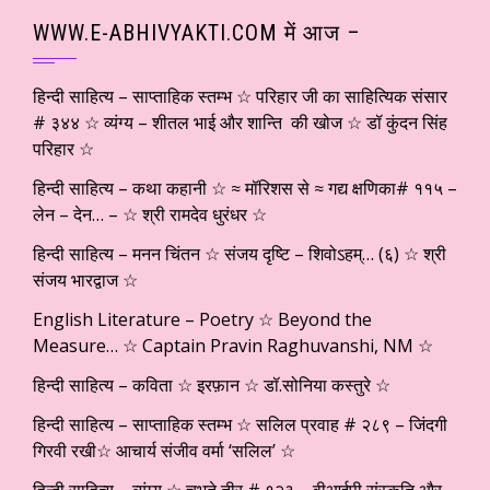
WWW.E-ABHIVYAKTI.COM में आज –
हिन्दी साहित्य – साप्ताहिक स्तम्भ ☆ परिहार जी का साहित्यिक संसार
# ३४४ ☆ व्यंग्य – शीतल भाई और शान्ति की खोज ☆ डॉ कुंदन सिंह
परिहार ☆
हिन्दी साहित्य – कथा कहानी ☆ ≈ मॉरिशस से ≈ गद्य क्षणिका# ११५ –
लेन – देन… – ☆ श्री रामदेव धुरंधर ☆
हिन्दी साहित्य – मनन चिंतन ☆ संजय दृष्टि – शिवोऽहम्… (६) ☆ श्री
संजय भारद्वाज ☆
English Literature – Poetry ☆ Beyond the
Measure… ☆ Captain Pravin Raghuvanshi, NM ☆
हिन्दी साहित्य – कविता ☆ इरफ़ान ☆ डॉ.सोनिया कस्तुरे ☆
हिन्दी साहित्य – साप्ताहिक स्तम्भ ☆ सलिल प्रवाह # २८९ – जिंदगी
गिरवी रखी☆ आचार्य संजीव वर्मा ‘सलिल’ ☆
हिन्दी साहित्य – व्यंग्य ☆ चुभते तीर # १२३ – वीआईपी संस्कृति और