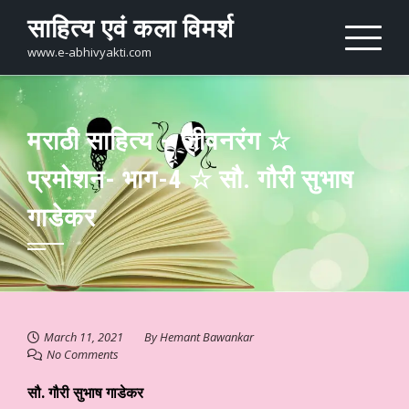
Skip
साहित्य एवं कला विमर्श
to
content
www.e-abhivyakti.com
मराठी साहित्य – जीवनरंग ☆
प्रमोशन- भाग-4 ☆ सौ. गौरी सुभाष
गाडेकर
March 11, 2021
By
Hemant Bawankar
No Comments
सौ. गौरी सुभाष गाडेकर