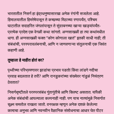
भारतातील निसर्ग हा इंद्रधनुष्यासारखा अनेक रंगांनी सजलेला आहे.
हिमालयातील हिमरेषेपासून ते कच्छच्या मिठाच्या रणापर्यंत, पश्चिम
घाटातील सदाहरित जंगलांपासून ते सुंदरबनच्या खाऱ्या खाड्यांपर्यंत-
प्रत्येक प्रदेश एक वेगळी कथा सांगतो. अन्नसाखळी हा त्या कथांमधील
धागा. ही अन्नसाखळी फक्त “कोण कोणाला खातं” इतकी साधी नाही; ती
संबंधांची, परस्परावलंबनाची, आणि न जाणवणाऱ्या संतुलनाची एक जिवंत
कहाणी आहे.
तुम्हाला हे माहीत होतं का
?
पृथ्वीच्या परिभ्रमणावर झाडांचा प्रभाव पडतो! किंवा लांडगे नदीचा
प्रवाह बदलतात हे तरी? आणि रानडुकरांच्या संख्येवर गांडुळं नियंत्रण
ठेवतात?
निसर्गसृष्टीतले परस्परसंबंध गुंतागुंतीचे आणि क्लिष्ट असतात. यांपैकी
अनेक संबंधांची आपल्याला कल्पनाही नाही. पण याच नात्यांमुळे निसर्गात
सूक्ष्म समतोल राखला जातो. वनरक्षक म्हणून अनेक दशकं केलेल्या
कामाचा अनुभव आणि नवनवीन वैज्ञानिक संशोधनाचा आधार घेत पीटर