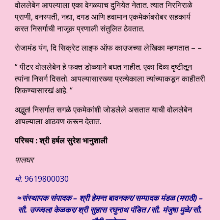
वोललेबेन आपल्याला एका वेगळ्याच दुनियेत नेतात. त्यात निरनिराळे
प्राणी, वनस्पती, नद्या, दगड आणि हवामान एकमेकांबरोबर सहकार्य
करत निसर्गाची नाजूक प्रणाली संतुलित ठेवतात.
रोजामंड यंग, दि सिक्रेट लाइफ ऑफ काउजच्या लेखिका म्हणतात – –
“ पीटर वोललेबेन हे फक्त डोळ्याने बघत नाहीत. एका दिव्य दृष्टीतून
त्यांना निसर्ग दिसतो. आपल्यासारख्या प्रत्येकाला त्यांच्याकडून काहीतरी
शिकण्यासारखं आहे. “
अद्भुत! निसर्गात सगळे एकमेकांशी जोडलेले असतात याची वोललेबेन
आपल्याला आठवण करून देतात.
परिचय :
श्री हर्षल सुरेश भानुशाली
पालघर
मो.
9619800030
≈संस्थापक संपादक – श्री हेमन्त बावनकर/
सम्पादक मंडळ (मराठी) –
सौ. उज्ज्वला केळकर/श्री सुहास रघुनाथ पंडित /सौ. मंजुषा मुळे/सौ.