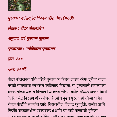
पुस्तक : द सिक्रेट विस्डम ऑफ नेचर (मराठी)
लेखक : पीटर वोहललेबेन
अनुवाद: डॉ. गुरुदास नूलकर
प्रकाशक : मनोविकास प्रकाशन
पृष्ठ: २००
मूल्य: ३००₹
पीटर वोललेबेन यांचे पहिले पुस्तक ‘द हिडन लाइफ ऑफ ट्रीज’ याला
मराठी वाचकांचा भरभरून प्रतिसाद मिळाला. या पुस्तकाने आपल्याला
वनस्पतींच्या अज्ञात विश्वाची अतिशय सोप्या भाषेत ओळख करून दिली.
‘द सिक्रेट विस्डम ऑफ नेचर’ हे त्यांचे पुढचे पुस्तकही सोप्या भाषेत
रंजक गोष्टीने सजलेले आहे. निसर्गातील क्लिष्ट गुंतागुंती, सजीव आणि
निर्जीव घटकांमधील परस्परसंबंध आणि या मध्ये मानवाची भूमिका
समजावून सांगताना वोललेबेन यांनी पुन्हा एकदा खूपच वाचनीय पुस्तक