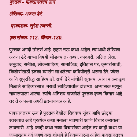
पुस्तक –
पावसानंतरचं ऊन
लेखिका- अरुणा ढेरे
प्रकाशक- सुरेश एजन्सी.
पृष्ठ संख्या- 112. किंमत -180.
पुस्तक अगदी छोटसं आहे. एकूण नऊ कथा आहेत. त्याआधी लेखिका
अरुणा ढेरे यांच्या विषयी थोडक्यात- कथा, कादंबरी, ललित लेख,
अनुवाद, समीक्षा, लोकसाहित्य, सामाजिक, इतिहास पर, कुमारांसाठी,
किशोरांसाठी इतका व्यासंग लाभलेल्या कवियीत्री अरुणा ढेरे. ज्येष्ठ
आणि सुप्रसिद्ध साहित्य डॉ. राची ढेरे यांचीही सुकन्या .यांना बाळकडूच
मिळाले साहित्यरसाच .मराठी साहित्यातील दांडग्या अभ्यासक म्हणून
नावारूपाला आल्या. त्यांचे अतिशय गाजलेलं पुस्तक कृष्ण किनार आहे
तर ते आपल्या अगदी हृदयाजवळ आहे.
पावसानंतरच ऊन हे पुस्तक देखील तितकच सुंदर आणि छोट्या
स्वरूपात आहे प्रत्येक कथा मनाला भावणारी आणि विचार करायला
लावणारी आहे .काही कथा नव्या विचारांच्या आहेत तर काही कथा या
जुन्यातूनच नवं जगणं कसं शोधावे हे शिकवणारया आहेत. पावसानंतरच