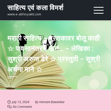
Skip
साहित्य एवं कला विमर्श
to
content
www.e-abhivyakti.com
मराठी साहित्य – पुस्तकावर बोलू काही
☆ पावसानंतरचं ऊन… – लेखिका :
सुश्री अरुणा ढेरे ☆ प्रस्तुती – सुश्री
अर्चना माने ☆
July 13, 2024
By
Hemant Bawankar
No Comments