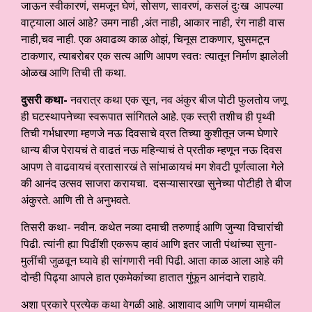
जाऊन स्वीकारणं, समजून घेणं, सोसण, सावरणं, कसलं दुःख आपल्या
वाट्याला आलं आहे? उमग नाही ,अंत नाही, आकार नाही, रंग नाही वास
नाही,चव नाही. एक अवाढव्य काळ ओझं, चिनूस टाकणार, घुसमटून
टाकणार, त्याबरोबर एक सत्य आणि आपण स्वतः त्यातून निर्माण झालेली
ओळख आणि तिची ती कथा.
दुसरी कथा-
नवरात्र कथा एक सून, नव अंकुर बीज पोटी फुलतोय जणू
ही घटस्थापनेच्या स्वरूपात सांगितले आहे. एक स्त्री तशीच ही पृथ्वी
तिची गर्भधारणा म्हणजे नऊ दिवसाचे व्रत तिच्या कुशीतून जन्म घेणारे
धान्य बीज पेरायचं ते वाढतं नऊ महिन्याचं ते प्रतीक म्हणून नऊ दिवस
आपण ते वाढवायचं व्रतासारखं ते सांभाळायचं मग शेवटी पूर्णत्वाला गेले
की आनंद उत्सव साजरा करायचा. दसऱ्यासारखा सुनेच्या पोटीही ते बीज
अंकुरते. आणि ती ते अनुभवते.
तिसरी कथा- नवीन. कथेत नव्या दमाची तरुणाई आणि जुन्या विचारांची
पिढी. त्यांनी ह्या पिढींशी एकरूप व्हावं आणि इतर जाती पंथांच्या सुना-
मुलींची जुळवून घ्यावे ही सांगणारी नवी पिढी. आता काळ आला आहे की
दोन्ही पिढ्या आपले हात एकमेकांच्या हातात गुंफून आनंदाने राहावे.
अशा प्रकारे प्रत्येक कथा वेगळी आहे. आशावाद आणि जगणं यामधील