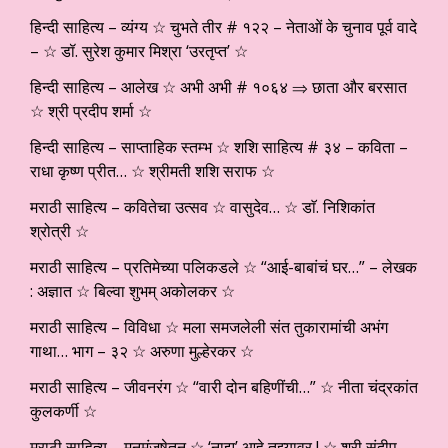
हिन्दी साहित्य – व्यंग्य ☆ चुभते तीर # १२२ – नेताओं के चुनाव पूर्व वादे
– ☆ डॉ. सुरेश कुमार मिश्रा ‘उरतृप्त’ ☆
हिन्दी साहित्य – आलेख ☆ अभी अभी # १०६४ ⇒ छाता और बरसात
☆ श्री प्रदीप शर्मा ☆
हिन्दी साहित्य – साप्ताहिक स्तम्भ ☆ शशि साहित्य # ३४ – कविता –
राधा कृष्ण प्रीत… ☆ श्रीमती शशि सराफ ☆
मराठी साहित्य – कवितेचा उत्सव ☆ वासुदेव… ☆ डाॅ. निशिकांत
श्रोत्री ☆
मराठी साहित्य – प्रतिमेच्या पलिकडले ☆ “आई-बाबांचं घर…” – लेखक
: अज्ञात ☆ बिल्वा शुभम् अकोलकर ☆
मराठी साहित्य – विविधा ☆ मला समजलेली संत तुकारामांची अभंग
गाथा… भाग – ३२ ☆ अरुणा मुल्हेरकर ☆
मराठी साहित्य – जीवनरंग ☆ “वारी दोन बहिणींची…” ☆ नीता चंद्रकांत
कुलकर्णी ☆
मराठी साहित्य – मनमंजुषेतून ☆ ‘नाझ’ आहे तुझ्यावर ! ☆ श्री संदीप