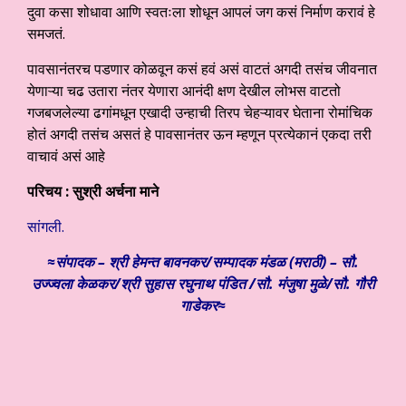
दुवा कसा शोधावा आणि स्वतःला शोधून आपलं जग कसं निर्माण करावं हे
समजतं.
पावसानंतरच पडणार कोळवून कसं हवं असं वाटतं अगदी तसंच जीवनात
येणाऱ्या चढ उतारा नंतर येणारा आनंदी क्षण देखील लोभस वाटतो
गजबजलेल्या ढगांमधून एखादी उन्हाची तिरप चेहऱ्यावर घेताना रोमांचिक
होतं अगदी तसंच असतं हे पावसानंतर ऊन म्हणून प्रत्येकानं एकदा तरी
वाचावं असं आहे
परिचय : सुश्री अर्चना माने
सांगली.
≈संपादक – श्री हेमन्त बावनकर/
सम्पादक मंडळ (मराठी) – सौ.
उज्ज्वला केळकर/श्री सुहास रघुनाथ पंडित /सौ. मंजुषा मुळे/सौ. गौरी
गाडेकर≈