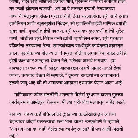
जाशी’, चंद्र आहे साक्षीला इत्यादी शांत, प्रसन्न गाण्यांचा समावेश होता.
तर ‘कशी झोकात चालली’, अरे जा रे नटखट इत्यादी ठेक्यातल्या
गाण्यांनी मंत्रमुग्ध होऊन प्रेक्षकांनीही ठेका धरला होता. श्री साने हयांचं
हार्मोनियम आणि खुसखुशीत निवेदन, सौ मृणालिनीताईंची माणिक वर्माची
सुंदर गाणी, वृषालीताईंची गवळण, श्री प्रभाकर कुलकर्णी ह्यांची सुरेल
गाणी, जोडीला श्री. विवेक वनगे ह्यांची व्हायोलिन संगत, श्री प्रकाश
पंडितांचा तबल्याचा ठेका, सगळ्यांच्याच साथीमुळे कार्यक्रम बहारदार
झाला. प्रत्येकाच्या बोलण्यात विनम्रता होती बालगंधर्वांच्या काळातही हे
हौशी कलाकार आम्हाला घेऊन गेले. ‘प्रेक्षक आमचे मायबाप’.. ह्या
वाक्याला स्मरून त्यांनी लांबून आल्याबद्दल आमचे आभार मानले तेव्हां
त्यांना, धन्यवाद देऊन मी म्हणाले, ” तुमच्या सगळ्यांच्या आवाजातचं
इतकी जादू आहे की तो आवाजच आम्हाला इथपर्यंत घेऊन आला आहे”
– माणिकबाग ज्येष्ठ मंडळींनी अगत्याने दिलेलं दुग्धपान करून पुढच्या
कार्यक्रमाचं आमंत्रण घेऊनच, मी त्या श्रीगणेश मंडपातून बाहेर पडले..
बाबांच्या चेहऱ्याकडे बघितलं तर दुःखाच्या काळोखाआडून त्यांच्या
चेहऱ्यावर चांदणं पसरल्याचा मला भास झाला. उस्फूर्तपणे ते म्हणाले,
“अगं मग मला का नाही नेलंस त्या कार्यक्रमाला? मी पण आलो असतो
की, “