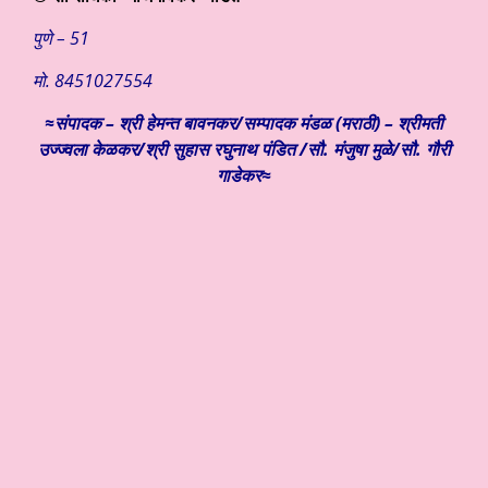
पुणे – 51
मो. 8451027554
≈संपादक – श्री हेमन्त बावनकर/
सम्पादक मंडळ (मराठी) – श्रीमती
उज्ज्वला केळकर/श्री सुहास रघुनाथ पंडित /सौ. मंजुषा मुळे/सौ. गौरी
गाडेकर≈