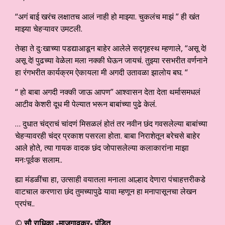
“अगं बाई खरंच लक्षातच आलं नाही हो माझ्या. चुकलंच माझं ” ही खंत
माझ्या चेहऱ्यावर उमटली.
तेव्हा ते दुःखाच्या पडद्याआडून बाहेर आलेले सद्गृहस्थ म्हणाले, “असू दे!
असू दे! पुढच्या वेळेला मला नक्की घेऊन जायचं. तुझ्या रसभरीत वर्णनाने
हा रंगभरीत कार्यक्रम ऐकायला मी अगदी उतावळा झालोय बघ. “
“ हो बाबा अगदी नक्की जाऊ आपण” आश्वासन देता देता थर्मासमधलं
आटीव केशरी दूध मी पेल्यात भरून बाबांच्या पुढे केलं.
… दुधात चंद्राचं चांदणं मिसळलं होतं तर नवीन छंद गवसलेल्या बाबांच्या
चेहऱ्यावरही चंद्र प्रकाश पसरला होता. बाबा निराशेतून बरेचसे बाहेर
आले होते, त्या गायक वादक छंद जोपासलेल्या कलाकारांना माझा
मनःपूर्वक सलाम..
ह्या मंडळींचा हा, उत्साही वयातला मनाला आल्हाद देणारा पंचाहत्तरीकडे
वाटचाल करणारा छंद तुमच्यापुढे यावा म्हणून हा मनापासूनचा लेखन
प्रपंच..
© सौ राधिका -माजगावकर- पंडित