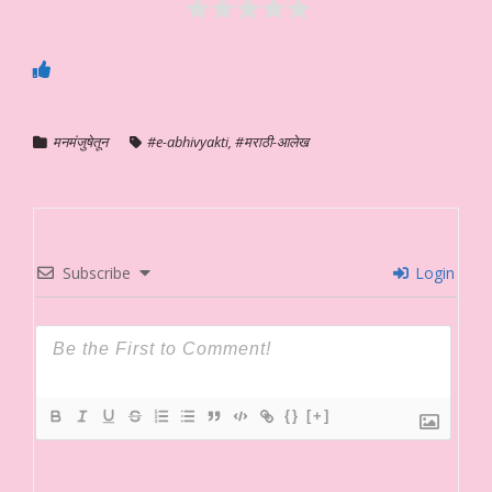
मनमंजुषेतून
#e-abhivyakti
,
#मराठी-आलेख
Subscribe
Login
{}
[+]