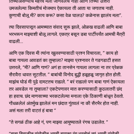
तिच्याअसण्याचं महत्त्व मला जाणवलचं नाही आणि तिच्या उशिरा
उमजलेल्या किमतीचं मोजमाप ऐकायला ती आता या जगातच नाही.
कुणाची बोलू मी? काय करू? कसा वेळ घालउ? कळेनास झालंय मला”.
त्या दिवसापासून आमच्यात संवाद सुरू झाले, ओळख वाढली आणि बाबा
भरभरून माझ्याशी बोलू लागले. एकत्र बसून डबा पार्टीपर्यंत आमची मैत्री
वाढली…
आणि एक दिवस मी त्यांना खुलवण्यासाठी प्रश्न विचारला, ” काय हो
बाबा गायला आवडतं का तुम्हाला? माझ्या प्रश्नावर ते गडगडाटी हसत
उत्तरले, “मी? आणि गाणं? अगं हा तानसेन गायला लागला ना तर प्रेक्षक
सैरावैरा धावत सुटतील. ” बाबांची विनोद बुद्धी हळूहळू जागृत होत होती.
माझंच घोडं मी पुढे दामटतच राह्यले. ” बरं राह्यलं! पण बाबा गाणं ऐकायला
तर आवडेल ना तुम्हाला? एकटेपणावर मात करण्यासाठी कुठलातरी छंद
हा हवाच. छंद माणसाच्या भरकटलेल्या मनाला एके ठिकाणी बांधून ठेवतो.
गोंधळलेलं अंतर्मुख झालेलं मन छंदात गुंतवलं ना की सैरभैर होत नाही.
असं मला तरी वाटतं हं बाबा “
“ते सगळं ठीक आहे गं, पण माझ्या आयुष्यातले रंगच उडालेत. “
“बाबा दिवाळीत रांगोळीत आम्ही बायका रंग भरतोचं ना! अगदी रांगोळी