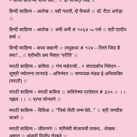
– साथी आज मेरे साथ चल… ☆ डॉ सत्येंद्र सिंह ☆
हिन्दी साहित्य – आलेख ☆ वही गलती, दो फैसले ☆ डॉ. रीटा अरोड़ा
☆
हिन्दी साहित्य – आलेख ☆ अभी अभी # १०६४ ⇒ पर्स ☆ श्री प्रदीप
शर्मा ☆
हिन्दी साहित्य – कथा कहानी ☆ लघुकथा # १२४ – रिश्ते जिंदा है
क्या?… ☆ श्रीमति उमा मिश्रा ‘प्रीति’ ☆
मराठी साहित्य – कविता ☆ गंगा माहेराची… + संपादकीय निवेदन –
सुश्री ज्योत्स्ना तानवडे – अभिनंदन ☆ सम्पादक मंडळ ई-अभिव्यक्ति
(मराठी) ☆
मराठी साहित्य – मराठी कविता ☆ कवितेच्या प्रदेशात # ३२५ ☆ ।।
गझल ।। ☆ प्रभा सोनवणे ☆
मराठी साहित्य – विविधा ☆ “जिथे भीती जन्म घेते…” ☆ श्री जगदीश
काबरे ☆
मराठी साहित्य – जीवनरंग ☆ श्रीमंती मोजायची ताकद… लेखक :
अज्ञात ☆ अंजली दिलीप गोखले ☆