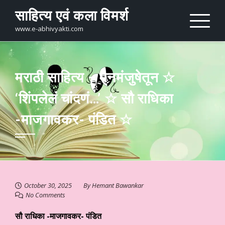
Skip
साहित्य एवं कला विमर्श
to
content
www.e-abhivyakti.com
मराठी साहित्य – मनमंजुषेतून ☆
‘शिंपलेलं चांदणं…’ ☆ सौ राधिका
-माजगावकर- पंडित ☆
October 30, 2025
By
Hemant Bawankar
No Comments
सौ राधिका -माजगावकर- पंडित