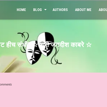
HOME
BLOG
AUTHORS
ABOUT ME
ABOU
ंकट हीच संधी” ☆ श्री जगदीश काबरे ☆
omments
 कुछ…” ☆ श्री कमलेश भारतीय ☆ हिन्दी साहित्य – आलेख ☆ जेन जी संतान और मानस