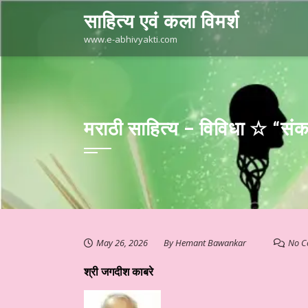
Skip
साहित्य एवं कला विमर्श
to
content
www.e-abhivyakti.com
मराठी साहित्य – विविधा ☆ “स
May 26, 2026
By
Hemant Bawankar
No C
श्री जगदीश काबरे
स्तुत है आज का साहित्य
हिन्दी साहित्य – कथा कहानी ☆ लघुकथा – “खोया हुआ