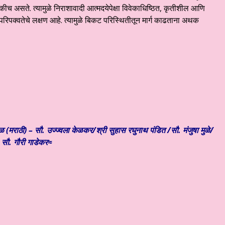
च असते. त्यामुळे निराशावादी आत्मदयेपेक्षा विवेकाधिष्ठित, कृतीशील आणि
परिपक्वतेचे लक्षण आहे. त्यामुळे बिकट परिस्थितीतून मार्ग काढताना अथक
 (मराठी) – सौ. उज्ज्वला केळकर/श्री सुहास रघुनाथ पंडित /सौ. मंजुषा मुळे/
सौ. गौरी गाडेकर≈