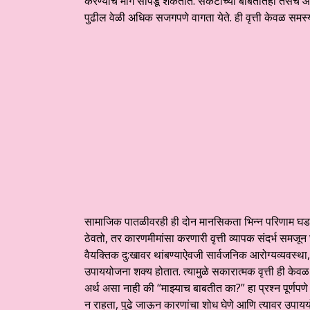
करण्याचे मार्ग सापडू शकतात. संकटांच्या बाबतीतही तसेच आहे;
पुढील वेळी अधिक सजगपणे वागता येते. ही वृत्ती केवळ समस्य
सामाजिक पातळीवरही ही दोन मानसिकता भिन्न परिणाम घडवतात
ठेवतो, तर कारणमीमांसा करणारी वृत्ती व्यापक संदर्भ समजू
वैयक्तिक दु:खावर थांबण्याऐवजी सार्वजनिक आरोग्यव्यवस्था
उपाययोजना शक्य होतात. त्यामुळे सकारात्मक वृत्ती ही केव
अर्थ असा नाही की “माझ्याच बाबतीत का?” हा प्रश्न पूर्णपणे
न राहता, पुढे जाऊन कारणांचा शोध घेणे आणि त्यावर उपाययो