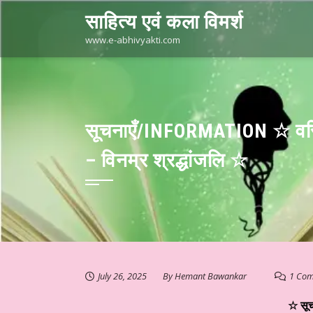
Skip
साहित्य एवं कला विमर्श
to
content
www.e-abhivyakti.com
सूचनाएँ/INFORMATION ☆ वरिष्ठ 
– विनम्र श्रद्धांजलि ☆
July 26, 2025
By
Hemant Bawankar
1 Co
☆ सू