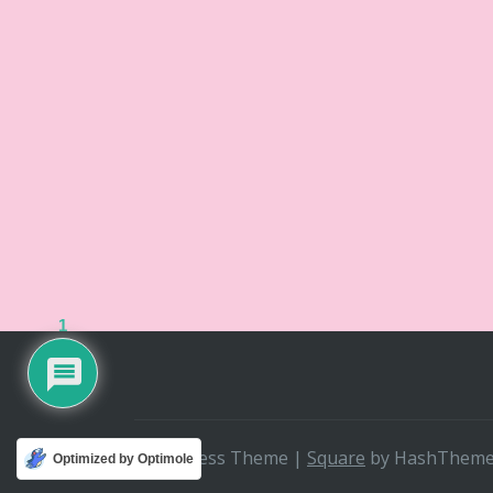
1
WordPress Theme
|
Square
by HashThem
Optimized by Optimole