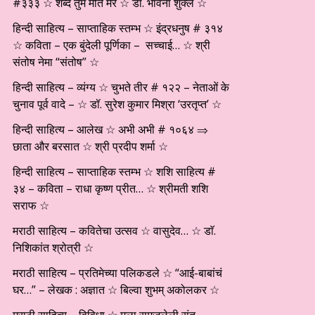
#३३३ ☆ शब्द तुम मीत मेरे ☆ डॉ. भावना शुक्ल ☆
हिन्दी साहित्य – साप्ताहिक स्तम्भ ☆ इंद्रधनुष # ३१४
☆ कविता – एक बुंदेली पूर्णिका – सच्चाई… ☆ श्री
संतोष नेमा “संतोष” ☆
हिन्दी साहित्य – व्यंग्य ☆ चुभते तीर # १२२ – नेताओं के
चुनाव पूर्व वादे – ☆ डॉ. सुरेश कुमार मिश्रा ‘उरतृप्त’ ☆
हिन्दी साहित्य – आलेख ☆ अभी अभी # १०६४ ⇒
छाता और बरसात ☆ श्री प्रदीप शर्मा ☆
हिन्दी साहित्य – साप्ताहिक स्तम्भ ☆ शशि साहित्य #
३४ – कविता – राधा कृष्ण प्रीत… ☆ श्रीमती शशि
सराफ ☆
मराठी साहित्य – कवितेचा उत्सव ☆ वासुदेव… ☆ डाॅ.
निशिकांत श्रोत्री ☆
मराठी साहित्य – प्रतिमेच्या पलिकडले ☆ “आई-बाबांचं
घर…” – लेखक : अज्ञात ☆ बिल्वा शुभम् अकोलकर ☆