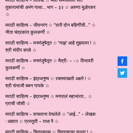
मराठी साहित्य – विविधा ☆ मला समजलेली संत
तुकारामांची अभंग गाथा… भाग – ३२ ☆ अरुणा मुल्हेरकर
☆
मराठी साहित्य – जीवनरंग ☆ “वारी दोन बहिणींची…” ☆
नीता चंद्रकांत कुलकर्णी ☆
मराठी साहित्य – मनमंजुषेतून ☆ ‘नाझ’ आहे तुझ्यावर ! ☆
श्री संदीप काळे ☆
मराठी साहित्य – मनमंजुषेतून ☆ मैत्री- – -☆ विभावरी
कुलकर्णी ☆
मराठी साहित्य – इंद्रधनुष्य ☆ रक्तमाखली अक्षरे ! ☆
श्री संभाजी बबन गायके ☆
मराठी साहित्य – इंद्रधनुष्य ☆ मनातलं महाभारत… ☆
प्राची जोशी ☆
मराठी साहित्य – वाचताना वेचलेले ☆ “आई…” – लेखक
: अज्ञात ☆ प्रस्तुती – राधा पै ☆
मराठी साहित्य – चित्रकाव्य ☆ मित्रत्वाचा सल्ला ! ☆