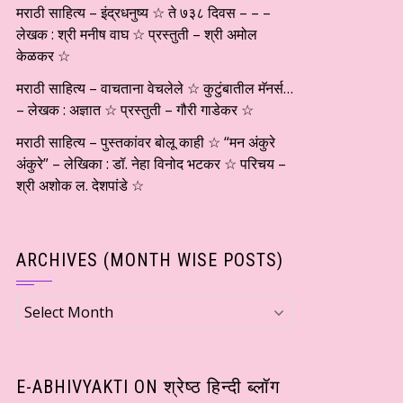
मराठी साहित्य – इंद्रधनुष्य ☆ ते ७३८ दिवस – – –
लेखक : श्री मनीष वाघ ☆ प्रस्तुती – श्री अमोल
केळकर ☆
मराठी साहित्य – वाचताना वेचलेले ☆ कुटुंबातील मॅनर्स…
– लेखक : अज्ञात ☆ प्रस्तुती – गौरी गाडेकर ☆
मराठी साहित्य – पुस्तकांवर बोलू काही ☆ “मन अंकुरे
अंकुरे” – लेखिका : डॉ. नेहा विनोद भटकर ☆ परिचय –
श्री अशोक ल. देशपांडे ☆
ARCHIVES (MONTH WISE POSTS)
Archives
(Month
wise
Posts)
E-ABHIVYAKTI ON श्रेष्ठ हिन्दी ब्लॉग