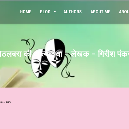
HOME
BLOG
AUTHORS
ABOUT ME
ABOU
 ☆ मिठलबरा की आत्मकथा – लेखक – गिरीश पं
mments
ुआ कुछ…” ☆ श्री कमलेश भारतीय ☆ हिन्दी साहित्य – आलेख ☆ जेन जी संतान और म