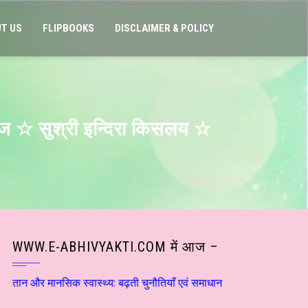
T US
FLIPBOOKS
DISCLAIMER & POLICY
कज ☆ सुश्री इन्दिरा किसलय ☆
WWW.E-ABHIVYAKTI.COM में आज –
ानसिक स्वास्थ्य: बढ़ती चुनौतियाँ एवं समाधान ☆ डाॅ राकेश सक्सेना ☆ हिन्दी 