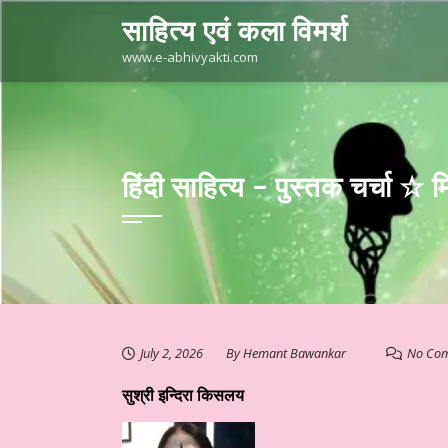
Skip
साहित्य एवं कला विमर्श
to
content
www.e-abhivyakti.com
हिंदी साहित्य – पुस्तक चर्चा
July 2, 2026
By
Hemant Bawankar
No Co
सुश्री इन्दिरा किसलय
प्रस्तुत है आज का साहित्य
हिन्दी साहित्य – कथा कहानी ☆ लघुकथा – “खोया ह