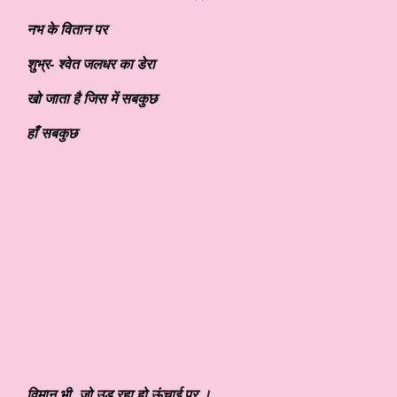
नभ के वितान पर
शुभ्र- श्वेत जलधर का डेरा
खो जाता है जिस में सबकुछ
हाँ सबकुछ
विमान भी
, जो उड़ रहा हो ऊंचाई पर ।