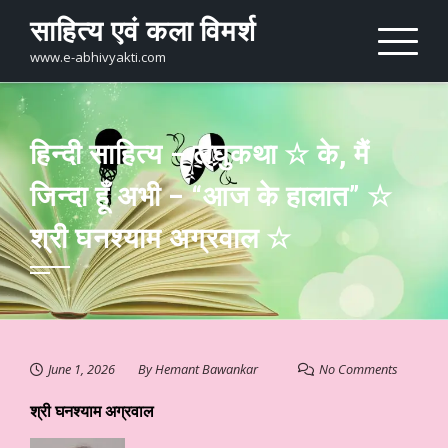
Skip
साहित्य एवं कला विमर्श
to
content
www.e-abhivyakti.com
हिन्दी साहित्य – लघुकथा ☆ के, मैं
जिन्दा हूँ अभी – “आज के हालात” ☆
श्री घनश्याम अग्रवाल ☆
June 1, 2026
By
Hemant Bawankar
No Comments
श्री घनश्याम अग्रवाल